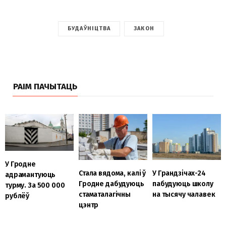
БУДАЎНІЦТВА
ЗАКОН
РАІМ ПАЧЫТАЦЬ
У Гродне
Стала вядома, калі ў
У Грандзічах-24
адрамантуюць
Гродне дабудуюць
пабудуюць школу
турму. За 500 000
стаматалагічны
на тысячу чалавек
рублёў
цэнтр