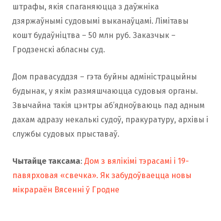
штрафы, якія спаганяюцца з даўжніка
дзяржаўнымі судовымі выканаўцамі. Лімітавы
кошт будаўніцтва – 50 млн руб. Заказчык –
Гродзенскі абласны суд.
Дом правасуддзя – гэта буйны адміністрацыйны
будынак, у якім размяшчаюцца судовыя органы.
Звычайна такія цэнтры аб’ядноўваюць пад адным
дахам адразу некалькі судоў, пракуратуру, архівы і
службы судовых прыставаў.
Чытайце таксама
:
Дом з вялікімі тэрасамі і 19-
павярховая «свечка». Як забудоўваецца новы
мікрараён Вясенні ў Гродне