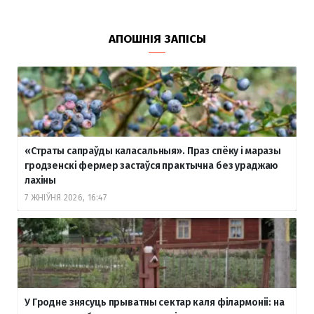
АПОШНІЯ ЗАПІСЫ
«Страты сапраўды каласальныя». Праз спёку і маразы
гродзенскі фермер застаўся практычна без ураджаю
лахіны
7 ЖНІЎНЯ 2026, 16:47
У Гродне знясуць прыватны сектар каля філармоніі: на