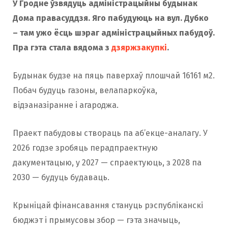
У Гродне ўзвядуць адміністрацыйны будынак
Дома правасуддзя. Яго пабудуюць на вул. Дубко
– там ужо ёсць шэраг адміністрацыйных пабудоў.
Пра гэта стала вядома з
дзяржзакупкі
.
Будынак будзе на пяць паверхаў плошчай 16161 м2.
Побач будуць газоны, велапаркоўка,
відэаназіранне і агароджа.
Праект пабудовы створаць па аб’екце-аналагу. У
2026 годзе зробяць перадпраектную
дакументацыю, у 2027 — спраектуюць, з 2028 па
2030 — будуць будаваць.
Крыніцай фінансавання стануць рэспубліканскі
бюджэт і прымусовы збор — гэта значыць,