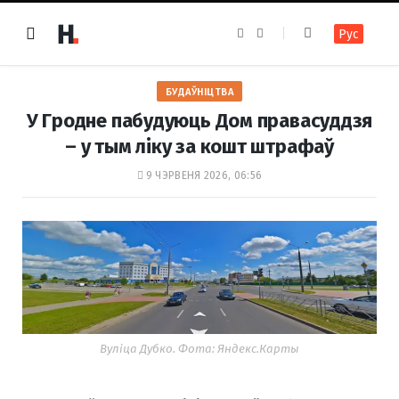
F
I
Рус
a
n
c
s
e
t
b
a
o
g
БУДАЎНІЦТВА
o
r
k
a
У Гродне пабудуюць Дом правасуддзя
m
– у тым ліку за кошт штрафаў
9 ЧЭРВЕНЯ 2026, 06:56
Вуліца Дубко. Фота: Яндекс.Карты