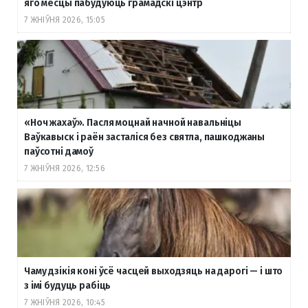
яго месцы пабудуюць грамадскі цэнтр
7 ЖНІЎНЯ 2026, 15:05
«Ноч жахаў». Пасля моцнай начной навальніцы
Ваўкавыск і раён засталіся без святла, пашкоджаны
паўсотні дамоў
7 ЖНІЎНЯ 2026, 12:56
Чаму дзікія коні ўсё часцей выходзяць на дарогі — і што
з імі будуць рабіць
7 ЖНІЎНЯ 2026, 10:45