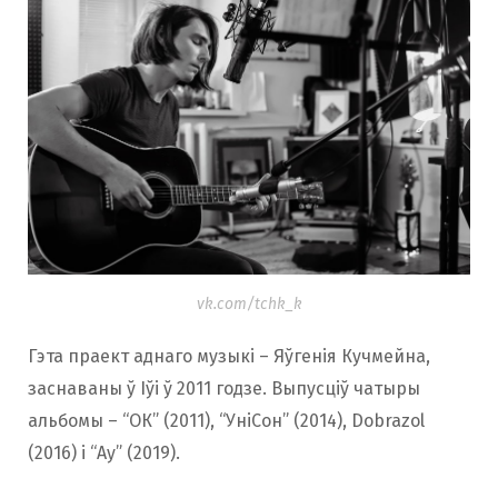
vk.com/tchk_k
Гэта праект аднаго музыкі – Яўгенія Кучмейна,
заснаваны ў Іўі ў 2011 годзе. Выпусціў чатыры
альбомы – “ОК” (2011), “УніСон” (2014), Dobrazol
(2016) і “Ау” (2019).