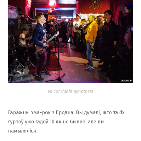
vk.com/skinnymothers
Гаражны эма-рок з Гродна. Вы думалі, што такіх
гуртоў ужо гадоў 10 як не бывае, але вы
памыляліся.