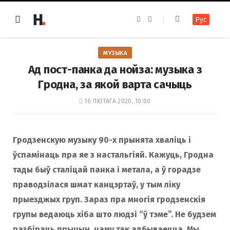
F
I
Рус
a
n
c
s
e
t
b
a
o
g
МУЗЫКА
o
r
k
a
Ад пост-панка да нойза: музыка з
m
Гродна, за якой варта сачыць
16 ЛЮТАГА 2020, 10:00
Гродзенскую музыку 90-х прынята хваліць і
ўспамінаць пра яе з настальгіяй. Кажуць, Гродна
тады быў сталіцай панка і метала, а ў горадзе
праводзілася шмат канцэртаў, у тым ліку
прыезджых груп. Зараз пра многія гродзенскія
групы ведаюць хіба што людзі “ў тэме”. Не будзем
разбіраць прычын, чаму так адбываецца. Мы