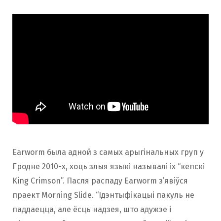
Earworm была адной з самых арыгінальных груп у
Гродне 2010-х, хоць злыя языкі называлі іх “кепскі
King Crimson”. Пасля распаду Earworm з’явіўся
праект Morning Slide. “Ідэнтыфікацыі пакуль не
паддаецца, але ёсць надзея, што адужэе і