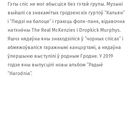
Гэты спіс не мог абысціся без гэтай групы. Музыкі
выйшлі са знакамітых гродзенскіх гуртоў “Кальян”
і “Людзі на балоце” і граюць фолк-панк, відавочна
натхнёны The Real McKenzies і Dropkick Murphys.
Яшчэ нядаўна яны знаходзіліся ў “чорных спісах” і
абмяжоўваліся гаражнымі канцэртамі, а нядаўна
ўпершыню выступілі ў родным Гродне. У 2019
годзе яны выпусцілі новы альбом “Радыё
“Harodnia”.