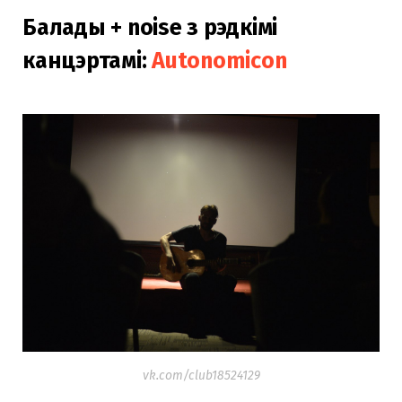
Балады + noise з рэдкімі
канцэртамі:
Autonomicon
vk.com/club18524129