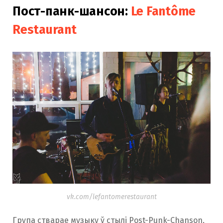
Пост-панк-шансон:
Le Fantôme
Restaurant
vk.com/lefantomerestaurant
Група стварае музыку ў стылі Post-Punk-Chanson,