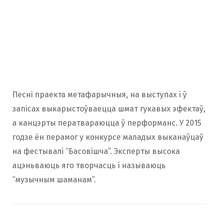
Песні праекта метафарычныя, на выступах і ў
запісах выкарыстоўваецца шмат гукавых эфектаў,
а канцэрты ператвараюцца ў перформанс. У 2015
годзе ён перамог у конкурсе маладых выканаўцаў
на фестывалі “Басовішча”. Эксперты высока
ацэньваюць яго творчасць і называюць
“музычным шаманам”.