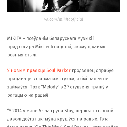
vk.com/mikitaofficial
MIKITA – псеўданім беларускага музыкі і
прадзюсара Мікіты Ігнаценкі, якому цікавыя
розныя стылі.
У новым праекце Soul Parker
гродзенец спрабуе
працаваць з фарматам і гукам, якімі раней не
займаўся. Трэк “Melody” з 29 студзеня трапіў у
ратацыю на радыё.
“У 2014 у мяне была група Stay, першы трэк якой
даволі доўга і актыўна круціўся па радыё. Гэта