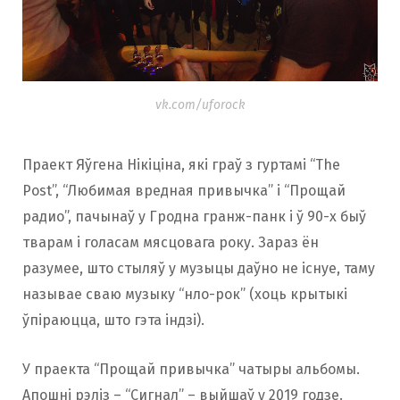
vk.com/uforock
Праект Яўгена Нікіціна, які граў з гуртамі “The
Post”, “Любимая вредная привычка” і “Прощай
радио”, пачынаў у Гродна гранж-панк і ў 90-х быў
тварам і голасам мясцовага року. Зараз ён
разумее, што стыляў у музыцы даўно не існуе, таму
называе сваю музыку “нло-рок” (хоць крытыкі
ўпіраюцца, што гэта індзі).
У праекта “Прощай привычка” чатыры альбомы.
Апошні рэліз – “Сигнал” – выйшаў у 2019 годзе.