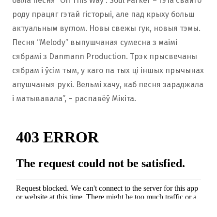
была песня “On This Way”. Soul Parker – гэта свайго
роду працяг гэтай гісторыі, але пад крыху больш
актуальным вуглом. Новы свежы гук, новыя тэмы.
Песня “Melody” выпушчаная сумесна з маімі
сябрамі з Danmann Production. Трэк прысвечаны
сябрам і ўсім тым, у каго па тых ці іншых прычынах
апушчаныя рукі. Вельмі хачу, каб песня зараджала
і матывавала”, – распавёў Мікіта.