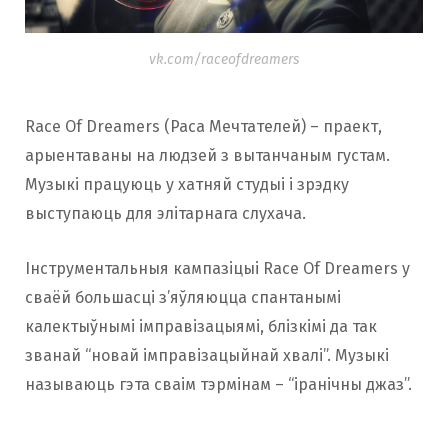
vk.com/raceofdreamers
Race Of Dreamers (Раса Мечтателей) – праект,
арыентаваны на людзей з вытанчаным густам.
Музыкі працуюць у хатняй студыі і зрэдку
выступаюць для элітарнага слухача.
Інструментальныя кампазіцыі Race Of Dreamers у
сваёй большасці з’яўляюцца спантанымі
калектыўнымі імправізацыямі, блізкімі да так
званай “новай імправізацыйнай хвалі”. Музыкі
называюць гэта сваім тэрмінам – “іранічны джаз”.