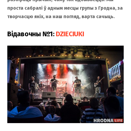
проста сабралі ў адным месцы групы з Гродна, за
творчасцю якіх, на наш погляд, варта сачыць.
Відавочны №1:
DZIЕCIUKI