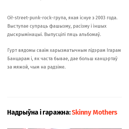
Oi!-street-punk-rock-група, якая існуе з 2003 года.
Выступае супраць фашызму, расізму і іншых
дыскрымінацыі. Выпусцілі пяць альбомаў.
Гурт вядомы сваім харызматычным лідэрам Ігарам
Банцарам і, як часта бывае, дае больш канцэртаў
за мяжой, чым на радзіме.
Надрыўна і гаражна:
Skinny Mothers