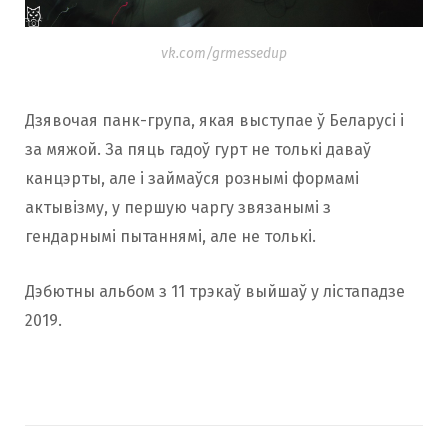
vk.com/grmessedup
Дзявочая панк-група, якая выступае ў Беларусі і
за мяжой. За пяць гадоў гурт не толькі даваў
канцэрты, але і займаўся рознымі формамі
актывізму, у першую чаргу звязанымі з
гендарнымі пытаннямі, але не толькі.
Дэбютны альбом з 11 трэкаў выйшаў у лістападзе
2019.