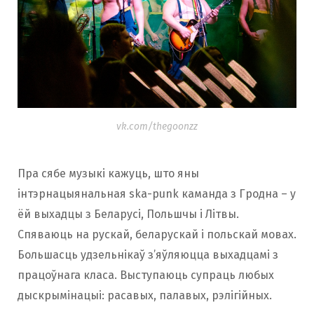
vk.com/thegoonzz
Пра сябе музыкі кажуць, што яны
інтэрнацыянальная ska-punk каманда з Гродна – у
ёй выхадцы з Беларусі, Польшчы і Літвы.
Спяваюць на рускай, беларускай і польскай мовах.
Большасць удзельнікаў з’яўляюцца выхадцамі з
працоўнага класа. Выступаюць супраць любых
дыскрымінацыі: расавых, палавых, рэлігійных.