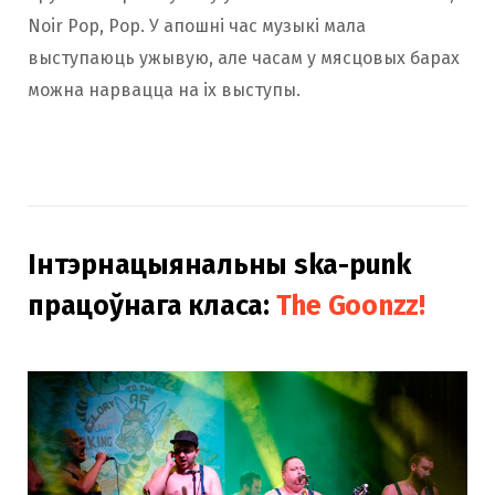
Noir Pop, Pop. У апошні час музыкі мала
выступаюць ужывую, але часам у мясцовых барах
можна нарвацца на іх выступы.
Інтэрнацыянальны ska-punk
працоўнага класа:
The Goonzz!