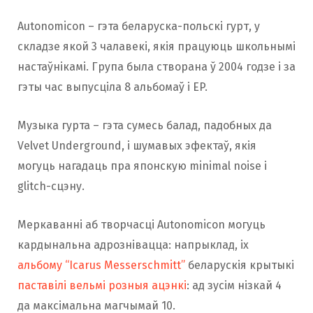
Autonomicon – гэта беларуска-польскі гурт, у
складзе якой 3 чалавекі, якія працуюць школьнымі
настаўнікамі. Група была створана ў 2004 годзе і за
гэты час выпусціла 8 альбомаў і EP.
Музыка гурта – гэта сумесь балад, падобных да
Velvet Underground, і шумавых эфектаў, якія
могуць нагадаць пра японскую minimal noise і
glitch-сцэну.
Меркаванні аб творчасці Autonomicon могуць
кардынальна адрознівацца: напрыклад, іх
альбому “Icarus Messerschmitt”
беларускія крытыкі
паставілі вельмі розныя ацэнкі
: ад зусім нізкай 4
да максімальна магчымай 10.