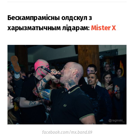
Бескампрамісны олдскул з
харызматычным лідарам:
Mister X
facebook.com/mx.band.69