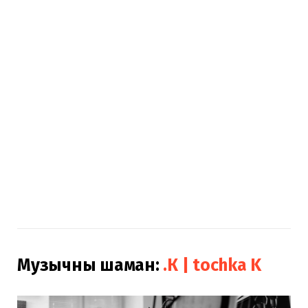
Музычны шаман:
.К | tochka K