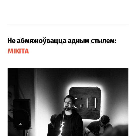
Не абмяжоўвацца адным стылем:
MIKITA