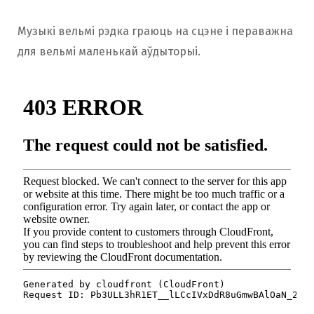
Музыкі вельмі рэдка граюць на сцэне і пераважна
для вельмі маленькай аўдыторыі.