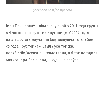
facebook.com/domfishera
Іван Пачывалаў – лідар існуючай з 2011 года групы
«Некоторое отсутствие пуговиц». У 2019 годзе
пасля доўгага маўчання быў выпушчаны альбом
«Ягода Грустника». Стыль усё той жа:
Rock/Indie/Acoustic. І голас Івана, які так нагадвае
Аляксандра Васільева, нікуды не дзеўся.