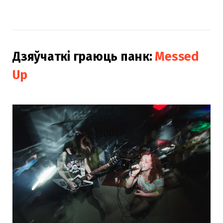
Дзяўчаткі граюць панк:
Messed
Up