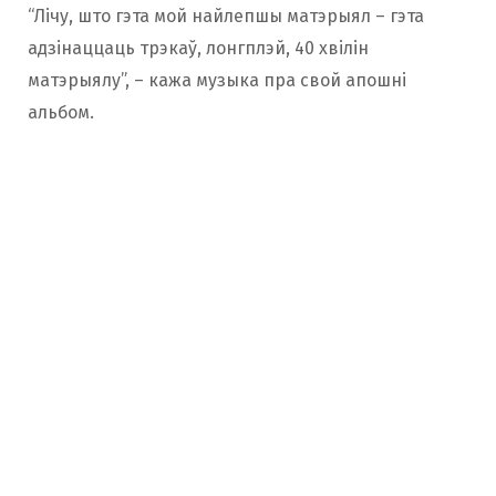
“Лічу, што гэта мой найлепшы матэрыял – гэта
адзінаццаць трэкаў, лонгплэй, 40 хвілін
матэрыялу”, – кажа музыка пра свой апошні
альбом.