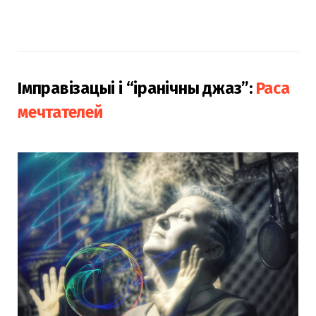
Імправізацыі і “іранічны джаз”:
Раса
мечтателей