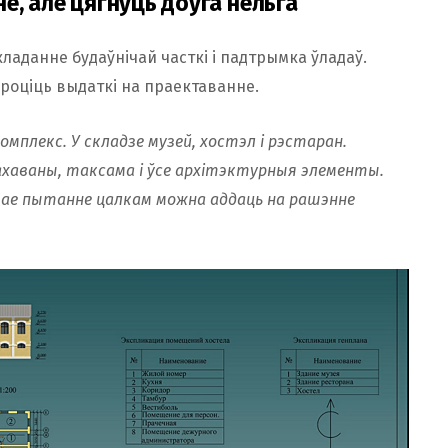
е, але цягнуць доўга нельга
ладанне будаўнічай часткі і падтрымка ўладаў.
ароціць выдаткі на праектаванне.
плекс. У складзе музей, хостэл і рэстаран.
ахаваны, таксама і ўсе архітэктурныя элементы.
тае пытанне цалкам можна аддаць на рашэнне