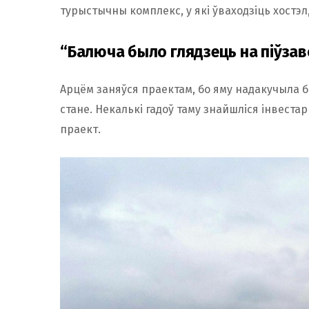
турыстычны комплекс, у які ўваходзіць хостэл,
“Балюча было глядзець на піўза
Арцём заняўся праектам, бо яму надакучыла 
стане. Некалькі гадоў таму знайшліся інвеста
праект.