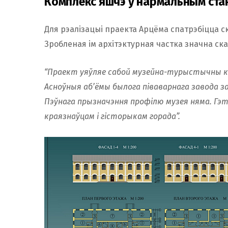
Комплекс яшчэ ў нармальным стан
Для рэалізацыі праекта Арцёма спатрэбіцца ск
Зробленая ім архітэктурная частка значна ск
“Праект уяўляе сабой музейна-турыстычны ком
Асноўныя аб’ёмы былога піваварнага завода з
Пэўнага прызначэння профілю музея няма. Гэ
краязнаўцам і гісторыкам горада”.