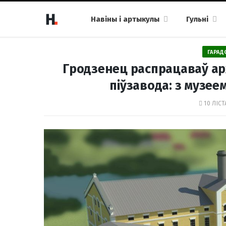
Навіны і артыкулы
Гульні
ГАРАД
Гродзенец распрацаваў ар
піўзавода: з музеем
10 ЛІСТ