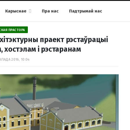
Карыснае
Пра нас
Падтрымай нас
СКАЯ ПРАСТОРА
хітэктурны праект рэстаўрацыі
, хостэлам і рэстаранам
АПАДА 2016, 10:04