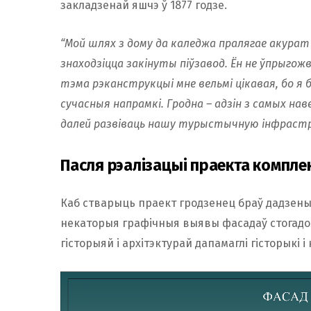
закладзенай яшчэ ў 1877 годзе.
“Мой шлях з дому да каледжа пралягае акурат
знаходзіцца закінуты піўзавод. Ён не ўпрыго
тэма рэканструкцыі мне вельмі цікавая, бо я
сучасныя напрамкі. Гродна – адзін з самых на
далей развіваць нашу турыстычную інфрастр
Пасля рэалізацыі праекта комплек
Каб стварыць праект гродзенец браў дадзеныя 
некаторыя графічныя выявы фасадаў стогадов
гісторыяй і архітэктурай дапамаглі гісторыкі і