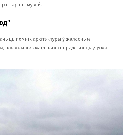
 рэстаран і музей.
вод”
бачыць помнік архітэктуры ў жаласным
ры, але яны не змаглі нават прадставіць уцямны