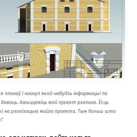
я планаў і наогул якой-небудзь інфармацыі па
 даваць. Ажыццявіць мой праект рэальна. Ёсць
одкі на рэалізацыю майго праекта. Тым больш што
”.