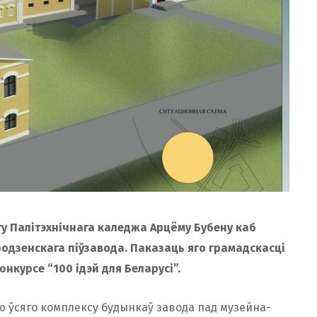
у Палітэхнічнага каледжа Арцёму Бубену каб
одзенскага піўзавода. Паказаць яго грамадскасці
нкурсе “100 ідэй для Беларусі”.
 ўсяго комплексу будынкаў завода пад музейна-