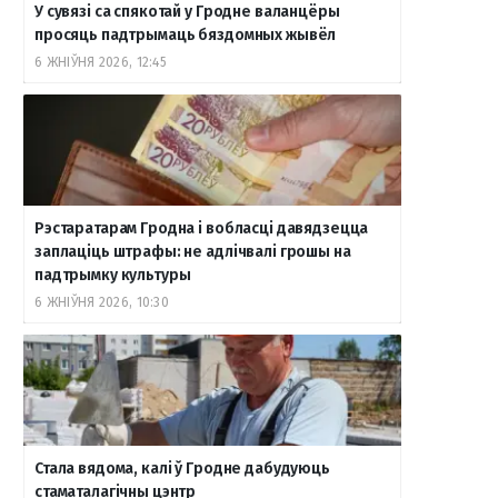
У сувязі са спякотай у Гродне валанцёры
просяць падтрымаць бяздомных жывёл
6 ЖНІЎНЯ 2026, 12:45
Рэстаратарам Гродна і вобласці давядзецца
заплаціць штрафы: не адлічвалі грошы на
падтрымку культуры
6 ЖНІЎНЯ 2026, 10:30
Стала вядома, калі ў Гродне дабудуюць
стаматалагічны цэнтр