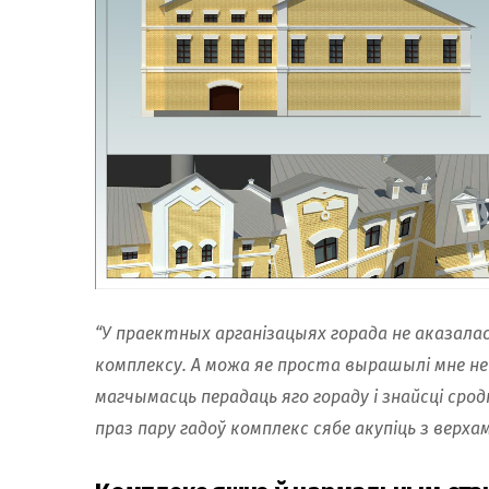
“У праектных арганізацыях горада не аказалас
комплексу. А можа яе проста вырашылі мне не
магчымасць перадаць яго гораду і знайсці ср
праз пару гадоў комплекс сябе акупіць з верхам