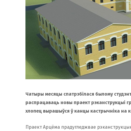
Чатыры месяцы спатрэбілася былому студэнт
распрацаваць новы праект рэканструкцыі гр
хлопец вырашыўся ў канцы кастрычніка на ко
Праект Арцёма прадугледжвае рэканструкцыю