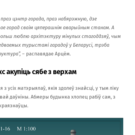
 праз цэнтр горада, праз набярэжную, дзе
жвае горад сваім цяперашнім аварыйным станам. А
 больш люблю архітэктуру мінулых стагоддзяў, чым
ведваемых турыстамі гарадоў у Беларусi, трэба
уктура”,
– распавядае Арцём.
с акупіць сябе з верхам
з усіх матэрыялаў, якія здолеў знайсці, у тым ліку
ай даўніны. Абмеры будынка хлопец рабіў сам, з
 краязнаўцы.