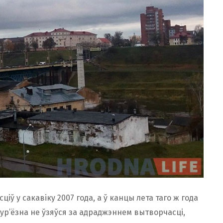
ў у сакавіку 2007 года, а ў канцы лета таго ж года
 сур’ёзна не ўзяўся за адраджэннем вытворчасці,