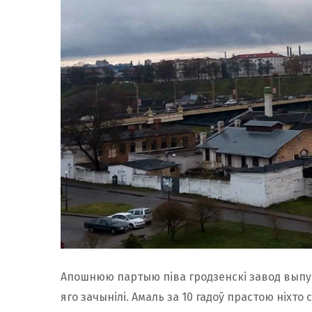
Апошнюю партыю піва гродзенскі завод выпусці
яго зачынілі. Амаль за 10 гадоў прастою ніхто