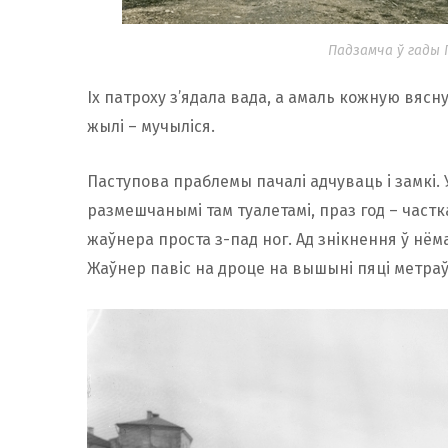
Падзамча ў гады
Іх патроху з’ядала вада, а амаль кожную вясну
жылі – мучыліся.
Паступова праблемы пачалі адчуваць і замкі. 
размешчанымі там туалетамі, праз год – частк
жаўнера проста з-пад ног. Ад знікнення ў нё
Жаўнер павіс на дроце на вышыні пяці метраў