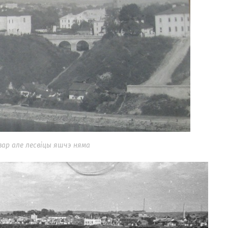
вар але лесвіцы яшчэ няма