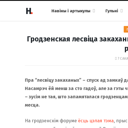
Навіны і артыкулы
Гульні
Гродзенская лесвіца закаханы
7 САКА
Пра “лесвіцу закаханых” – спуск ад замкаў 
Насамрэч ёй менш за сто гадоў, але за гэты 
– зусім не тая, што запамяталася гродзенцам
месца.
На гродзенскім форуме
ёсць цэлая тэма
, пры