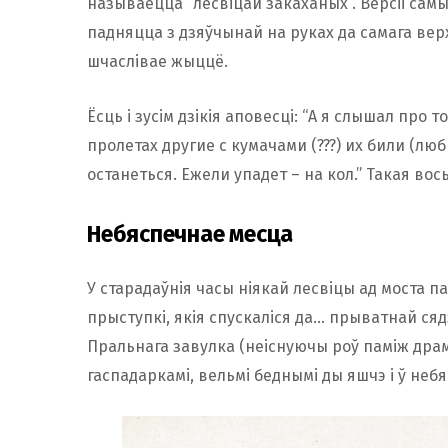
называецца “лесвіцай закаханых”. Версіі сам
падняцца з дзяўчынай на руках да самага вер
шчаслівае жыццё.
Ёсць і зусім дзікія аповесці: “А я слышал про 
пролетах другие с кумачами (???) их били (лю
останеться. Ежели упадет – на кол.” Такая вось
Небяспечнае месца
У старадаўнія часы ніякай лесвіцы ад моста п
прыступкі, якія спускаліся да… прыватнай сяд
Пральнага завулка (неіснуючы роў паміж дра
гаспадаркамі, вельмі беднымі ды яшчэ і ў не