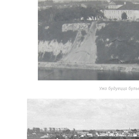
Ужо будуецца буль