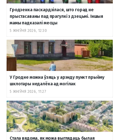
Гродзенка паскардзілася, што горад не
прыстасаваны пад прагулкі з дзецьмі. Іншыя
мамы падказалі месцы
5 ЖНІЎНЯ 2026, 12:30
У Гродне можна ўзяць у арэнду пункт прыёму
шклотары недалёка ад могілак
5 ЖНІЎНЯ 2026, 11:27
Стала вядома, як можа выглядаць былая