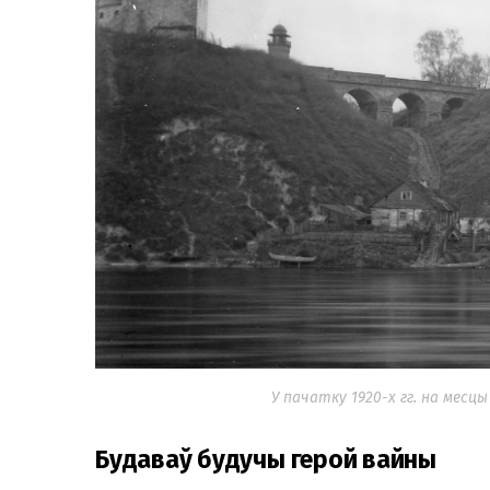
У пачатку 1920-х гг. на месц
Будаваў будучы герой вайны