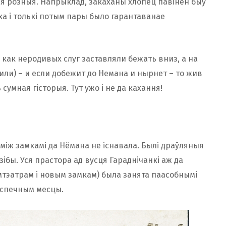
ыя розныя. Напрыклад, закаханы хлопец павінен быў
ха і толькі потым пары было гарантаванае
то как неродивых слуг заставляли бежать вниз, а на
били) – и если добежит до Немана и нырнет – то жив
 сумная гісторыя. Тут ужо і не да кахання!
аміж замкамі да Нёмана не існавала. Былі драўляныя
зібы. Уся прастора ад вусця Гараднічанкі аж да
мтэатрам і новым замкам) была занята паасобнымі
бяспечным месцы.