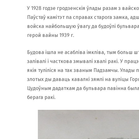
У 1928 годзе гродзенскія ўлады разам з вайскоў
Паўстаў камітэт па справах старога замка, адш
войска найбольшую ўвагу да будоўлі бульвар
герой вайны 1939 г.
Будова ішла не асабліва імкліва, тым больш шт
залівалі і часткова змывалі хвалі ракі. У пра
якія туліліся на так званым Падзамчы. Улады п
злотых ды даваць кавалкі зямлі на вуліцы Горн
Цудоўным дадаткам да бульвара павінна была 
берага ракі.