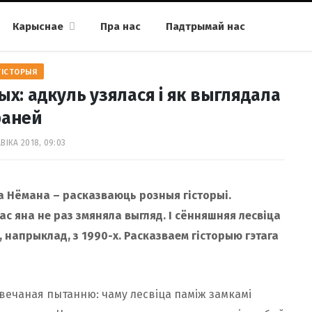
Карыснае
Пра нас
Падтрымай нас
ГІСТОРЫЯ
х: адкуль узялася і як выглядала
раней
ВІКА 2018, 09:03
да Нёмана – расказваюць розныя гісторыі.
час яна не раз змяняла выгляд. І сённяшняя лесвіца
, напрыклад, з 1990-х. Расказваем гісторыю гэтага
свечаная пытанню: чаму лесвіца паміж замкамі