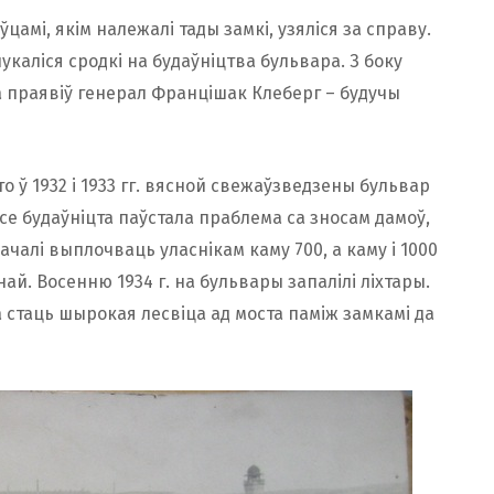
цамі, якім належалі тады замкі, узяліся за справу.
укаліся сродкі на будаўніцтва бульвара. З боку
а праявіў генерал Францішак Клеберг – будучы
о ў 1932 і 1933 гг. вясной свежаўзведзены бульвар
цэсе будаўніцта паўстала праблема са зносам дамоў,
ачалі выплочваць уласнікам каму 700, а каму і 1000
ай. Восенню 1934 г. на бульвары запалілі ліхтары.
стаць шырокая лесвіца ад моста паміж замкамі да