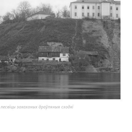
ы лесвіцы закаханых драўляныя сходкі