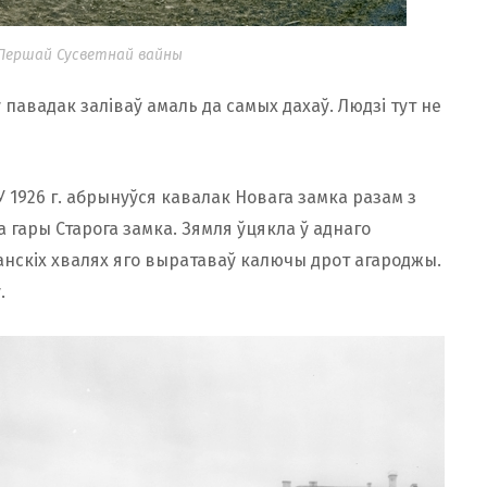
 Першай Сусветнай вайны
 павадак заліваў амаль да самых дахаў. Людзі тут не
У 1926 г. абрынуўся кавалак Новага замка разам з
а гары Старога замка. Зямля ўцякла ў аднаго
манскіх хвалях яго выратаваў калючы дрот агароджы.
.