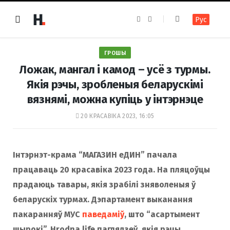
F
I
Рус
a
n
c
s
e
t
b
a
o
g
ГРОШЫ
o
r
k
a
Ложак, мангал і камод – усё з турмы.
m
Якія рэчы, зробленыя беларускімі
вязнямі, можна купіць у інтэрнэце
20 КРАСАВІКА 2023, 16:05
Інтэрнэт-крама “МАГАЗИН еДИН” пачала
працаваць 20 красавіка 2023 года. На пляцоўцы
прадаюць тавары, якія зрабілі зняволеныя ў
беларускіх турмах. Дэпартамент выканання
пакаранняў МУС
паведаміў
, што “асартымент
шырокі”. Hrodna.life паглядзеў, якія рэчы,