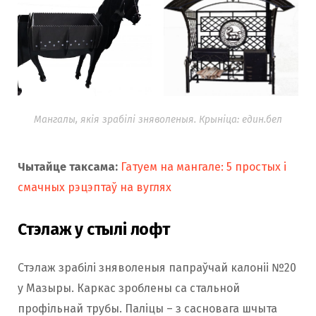
Мангалы, якія зрабілі зняволеныя. Крыніца: един.бел
Чытайце таксама:
Гатуем на мангале: 5 простых і
смачных рэцэптаў на вуглях
Стэлаж у стылі лофт
Стэлаж зрабілі зняволеныя папраўчай калоніі №20
у Мазыры. Каркас зроблены са стальной
профільнай трубы. Паліцы – з сасновага шчыта