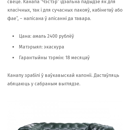
свеце. Канапа “Чэстэр” ідэальна падыдзе як для
класічных, так і для сучасных пакояў, кабінетаў або
фае”, – напісана ў апісанні да тавара.
Цана: амаль 2400 рублёў
Матэрыял: экаскура
Гарантыйны тэрмін: 18 месяцаў
Канапу зрабілі ў ваўкавыскай калоніі. Дастаўляць
абяцаюць у сабраным выглядзе.