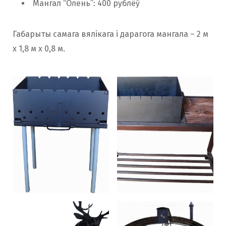
Мангал “Олень”: 400 рублёў
Габарыты самага вялікага і дарагога мангала – 2 м
х 1,8 м х 0,8 м.