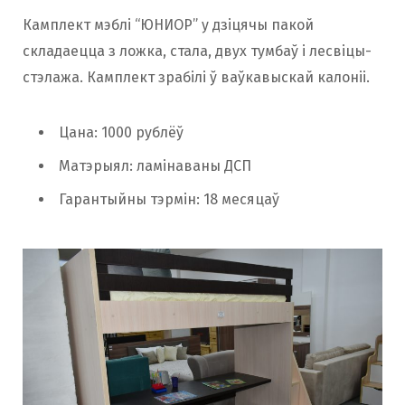
Камплект мэблі “ЮНИОР” у дзіцячы пакой
складаецца з ложка, стала, двух тумбаў і лесвіцы-
стэлажа. Камплект зрабілі ў ваўкавыскай калоніі.
Цана: 1000 рублёў
Матэрыял: ламінаваны ДСП
Гарантыйны тэрмін: 18 месяцаў