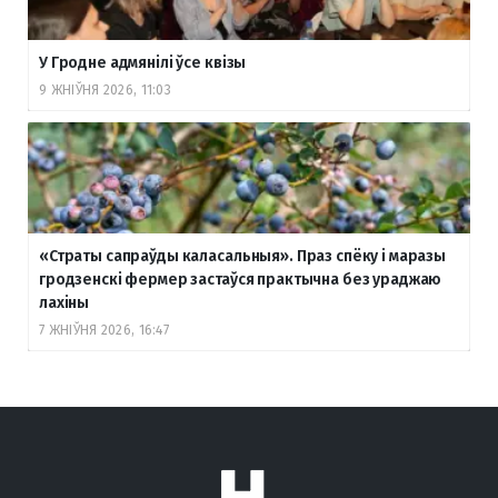
У Гродне адмянілі ўсе квізы
9 ЖНІЎНЯ 2026, 11:03
«Страты сапраўды каласальныя». Праз спёку і маразы
гродзенскі фермер застаўся практычна без ураджаю
лахіны
7 ЖНІЎНЯ 2026, 16:47