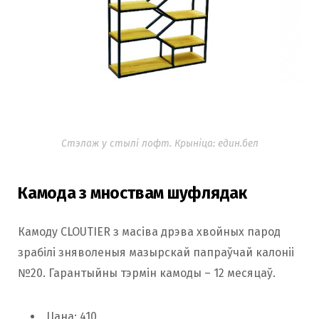
Стэлаж у стылі лофт. Крыніца: един.бел
Камода з мноствам шуфлядак
Камоду CLOUTIER з масіва дрэва хвойных парод
зрабілі зняволеныя мазырскай папраўчай калоніі
№20. Гарантыйны тэрмін камоды – 12 месяцаў.
Цана: 410