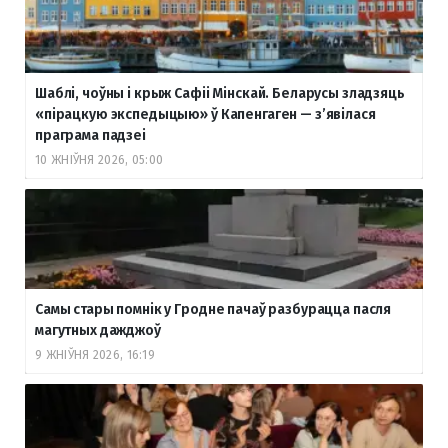
Шаблі, чоўны і крыж Сафіі Мінскай. Беларусы зладзяць
«пірацкую экспедыцыю» ў Капенгаген — з’явілася
праграма падзеі
10 ЖНІЎНЯ 2026, 05:00
Самы стары помнік у Гродне пачаў разбурацца пасля
магутных дажджоў
9 ЖНІЎНЯ 2026, 16:19