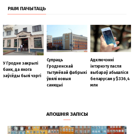
РАІМ ПАЧЫТАЦЬ
Супраць
Адключэнні
У Гродне закрылі
Гродзенскай
інтэрнэту пасля
банк, да якога
тытунёвай фабрыкі
выбараў абышліся
заўсёды былі чэргі
ўвялі новыя
беларусам у $336,4
санкцыі
млн
АПОШНІЯ ЗАПІСЫ