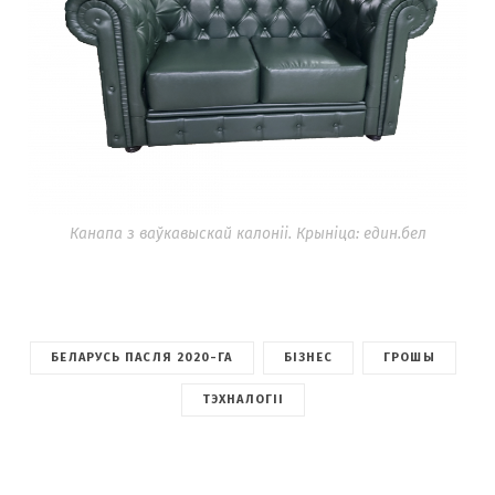
Канапа з ваўкавыскай калоніі. Крыніца: един.бел
БЕЛАРУСЬ ПАСЛЯ 2020-ГА
БІЗНЕС
ГРОШЫ
ТЭХНАЛОГІІ