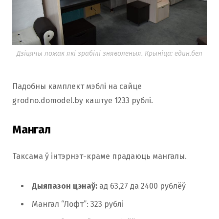
Дзіцячы ложак які зрабілі зняволеныя. Крыніца: един.бел
Падобны камплект мэблі на сайце
grodno.domodel.by каштуе 1233 рублі.
Мангал
Таксама ў інтэрнэт-краме прадаюць мангалы.
Дыяпазон цэнаў:
ад 63,27 да 2400 рублёў
Мангал “Лофт”: 323 рублі