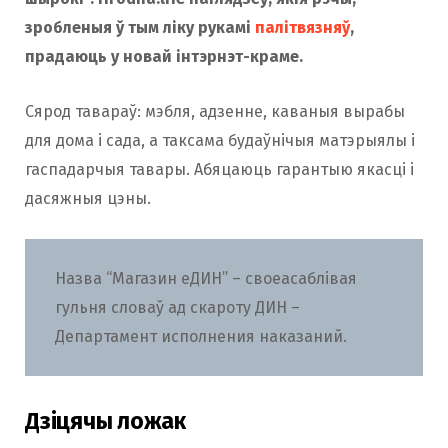
зробленыя ў тым ліку рукамі
палітвязняў
,
прадаюць у новай інтэрнэт-краме.
Сярод тавараў: мэбля, адзенне, каваныя вырабы
для дома і сада, а таксама будаўнічыя матэрыялы і
гаспадарчыя тавары. Абяцаюць гарантыю якасці і
дасяжныя цэны.
Назва “Магазин еДИН” – своеасаблівая
гульня словаў ад скароту ДИН –
Департамент исполнения наказаний.
Дзіцячы ложак