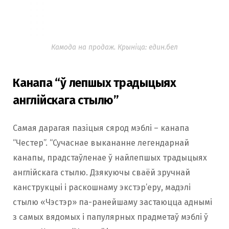
Камода на продаж. Крыніца: един.бел
Канапа “ў лепшых традыцыях
англійскага стылю”
Самая дарагая пазіцыя сярод мэблі – канапа
“Честер”. “Сучаснае выкананне легендарнай
канапы, прадстаўленае ў найлепшых традыцыях
англійскага стылю. Дзякуючы сваёй зручнай
канструкцыі і раскошнаму экстэр’еру, мадэлі
стылю «Чэстэр» па-ранейшаму застаюцца аднымі
з самых вядомых і папулярных прадметаў мэблі ў