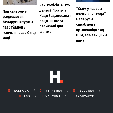
Рак. Рэмісія. А што
“Стаім у чарзе з
далей? Пра гэта
Пад канвоем у
вясны 2023 года”.
Каця Ваданосава і
раддоме: як
Беларусы
Каця Пытлева
беларускія турмы
спрабуюць
расказалі для
пазбаўляюць
прышчапіцца ад
фільма
жанчын права быць
ВПЧ, але вакцыны
маці
няма
FACEBOOK
INSTAGRAM
TELEGRAM
RSS
YOUTUBE
ВКОНТАКТЕ