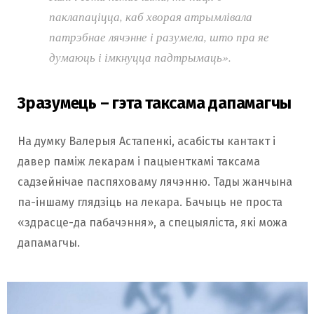
паклапаціцца, каб хворая атрымлівала
патрэбнае лячэнне і разумела, што пра яе
думаюць і імкнуцца падтрымаць».
Зразумець – гэта таксама дапамагчы
На думку Валерыя Астапенкі, асабісты кантакт і
давер паміж лекарам і пацыенткамі таксама
садзейнічае паспяховаму лячэнню. Тады жанчына
па-іншаму глядзіць на лекара. Бачыць не проста
«здрасце-да пабачэння», а спецыяліста, які можа
дапамагчы.