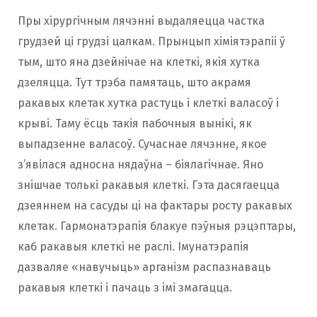
Пры хірургічным лячэнні выдаляецца частка
грудзей ці грудзі цалкам. Прынцып хіміятэрапіі ў
тым, што яна дзейнічае на клеткі, якія хутка
дзеляцца. Тут трэба памятаць, што акрамя
ракавых клетак хутка растуць і клеткі валасоў і
крыві. Таму ёсць такія пабочныя вынікі, як
выпадзенне валасоў. Сучаснае лячэнне, якое
з’явілася адносна нядаўна – біялагічнае. Яно
знішчае толькі ракавыя клеткі. Гэта дасягаецца
дзеяннем на сасуды ці на фактары росту ракавых
клетак. Гармонатэрапія блакуе пэўныя рэцэптары,
каб ракавыя клеткі не раслі. Імунатэрапія
дазваляе «навучыць» арганізм распазнаваць
ракавыя клеткі і пачаць з імі змагацца.