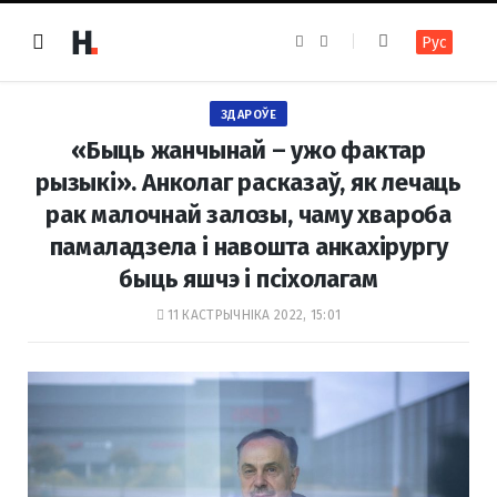
F
I
Рус
a
n
c
s
e
t
b
a
o
g
ЗДАРОЎЕ
o
r
k
a
«Быць жанчынай – ужо фактар
m
рызыкі». Анколаг расказаў, як лечаць
рак малочнай залозы, чаму хвароба
памаладзела і навошта анкахірургу
быць яшчэ і псіхолагам
11 КАСТРЫЧНІКА 2022, 15:01