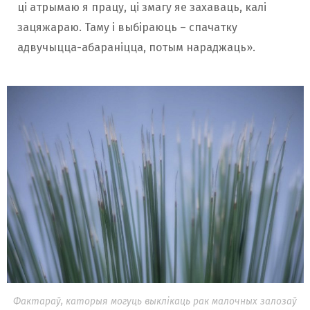
ці атрымаю я працу, ці змагу яе захаваць, калі
зацяжараю. Таму і выбіраюць – спачатку
адвучыцца-абараніцца, потым нараджаць».
Фактараў, каторыя могуць выклікаць рак малочных залозаў