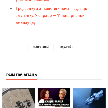
Гродзенку з анкалогіяй пачалі судзіць
за счэпку. У справе — 11 пацярпелых
амапаўцаў
ЖАНЧЫНЫ
ЗДАРОЎЕ
РАІМ ПАЧЫТАЦЬ