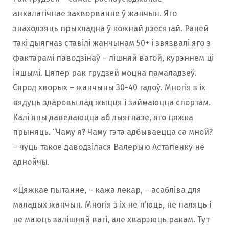
анкалагічнае захворванне ў жанчын. Яго
знаходзяць прыкладна ў кожнай дзесятай. Раней
такі дыягназ ставілі жанчынам 50+ і звязвалі яго з
фактарамі паводзінаў – лішняй вагой, курэннем ці
іншымі. Цяпер рак грудзей моцна памаладзеў.
Сярод хворых – жанчыны 30-40 гадоў. Многія з іх
вядуць здаровы лад жыцця і займаюцца спортам.
Калі яны даведаюцца аб дыягназе, яго цяжка
прыняць. “Чаму я? Чаму гэта адбываецца са мной?
– чуць такое даводзілася Валерыю Астапенку не
аднойчы.
«Цяжкае пытанне, – кажа лекар, – асабліва для
маладых жанчын. Многія з іх не п’юць, не паляць і
не маюць залішняй вагі, але хварэюць ракам. Тут