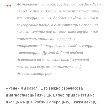
Адзначаючы, што рак грудзей сапраўды «№ 1»
сярод жанчын, Валеры Астапенка кажа, што
назіраюцца і іншыя, добрыя тэндэнцыі. «Калі
захворванне расце, а смяротнасць зніжаецца,
значыць лекары робяць тое, што трэба. Калі
пачынаюць працаваць праграмы
прафілактыкі, смяротнасць стабілізуецца і
змяншаецца». Другой добрай навіной
Астапенка называе тое, што ў сучаснай
медыцыны ёсць шмат магчымасцяў
дыягнаставаць рак.
«Раней мы казалі, што важна своечасова
дыягнаставаць і лячыць. Цяпер прыярытэты на
якасць жыцця. Робячы аперацыю, – кажа лекар, –