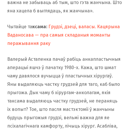
важна не забываць аб тым, што гэта жанчына. Што
яна хацела б выглядаць, як жанчына».
Чытайце та
ксама:
Грудзі, дзеці, валасы. Кацярына
Ваданосава — пра самыя складаныя моманты
перажывання раку
Валерый Астапенка пачаў рабіць анкапластычныя
аперацыі яшчэ ў пачатку 1980-х. Кажа, што шмат
чаму давялося вучыцца ў пластычных хірургаў.
Яны выдаляюць частку грудзей для таго, каб было
прыгожа. Дык чаму б хірургам-анколагам, якія
таксама выдаляюць частку грудзей, не пераняць
іх вопыт? Тое, што пасля мастэктоміі ў жанчыны
будуць прыгожыя грудзі, вельмі важна для яе
псіхалагічнага камфорту, лічыць хірург. Асабліва,