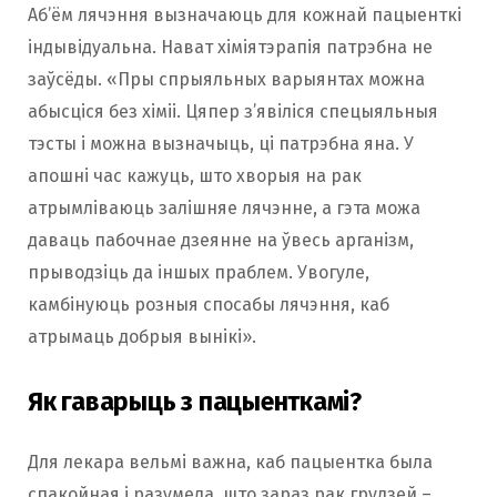
Аб’ём лячэння вызначаюць для кожнай пацыенткі
індывідуальна. Нават хіміятэрапія патрэбна не
заўсёды. «Пры спрыяльных варыянтах можна
абысціся без хіміі. Цяпер з’явіліся спецыяльныя
тэсты і можна вызначыць, ці патрэбна яна. У
апошні час кажуць, што хворыя на рак
атрымліваюць залішняе лячэнне, а гэта можа
даваць пабочнае дзеянне на ўвесь арганізм,
прыводзіць да іншых праблем. Увогуле,
камбінуюць розныя спосабы лячэння, каб
атрымаць добрыя вынікі».
Як гаварыць з пацыенткамі?
Для лекара вельмі важна, каб пацыентка была
спакойная і разумела, што зараз рак грудзей –