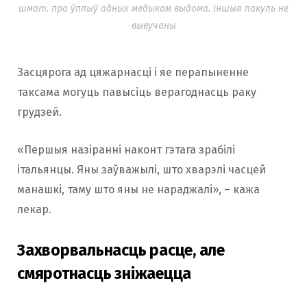
шмат. пра ўплыў адных медыкам выдома. Іншыя пакуль не
вывучаны
Засцярога ад цяжарнасці і яе перапыненне
таксама могуць павысіць верагоднасць раку
грудзей.
«Першыя назіранні наконт гэтага зрабілі
італьянцы. Яны заўважылі, што хварэлі часцей
манашкі, таму што яны не нараджалі», – кажа
лекар.
Захворвальнасць расце, але
смяротнасць зніжаецца