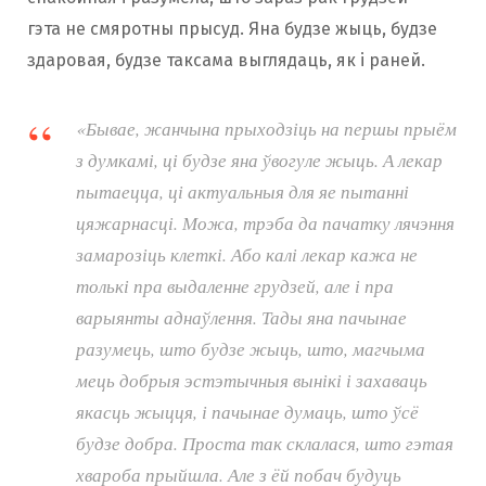
гэта не смяротны прысуд. Яна будзе жыць, будзе
здаровая, будзе таксама выглядаць, як і раней.
«Бывае, жанчына прыходзіць на першы прыём
з думкамі, ці будзе яна ўвогуле жыць. А лекар
пытаецца, ці актуальныя для яе пытанні
цяжарнасці. Можа, трэба да пачатку лячэння
замарозіць клеткі. Або калі лекар кажа не
толькі пра выдаленне грудзей, але і пра
варыянты аднаўлення. Тады яна пачынае
разумець, што будзе жыць, што, магчыма
мець добрыя эстэтычныя вынікі і захаваць
якасць жыцця, і пачынае думаць, што ўсё
будзе добра. Проста так склалася, што гэтая
хвароба прыйшла. Але з ёй побач будуць