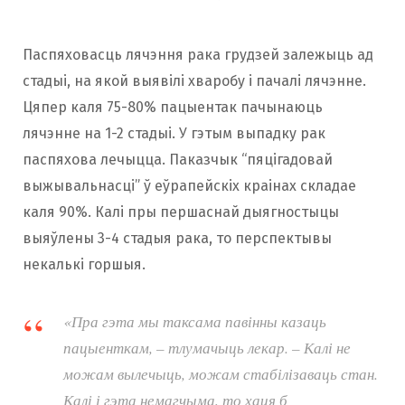
Паспяховасць лячэння рака грудзей залежыць ад
стадыі, на якой выявілі хваробу і пачалі лячэнне.
Цяпер каля 75-80% пацыентак пачынаюць
лячэнне на 1-2 стадыі. У гэтым выпадку рак
паспяхова лечыцца. Паказчык “пяцігадовай
выжывальнасці” ў еўрапейскіх краінах складае
каля 90%. Калі пры першаснай дыягностыцы
выяўлены 3-4 стадыя рака, то перспектывы
некалькі горшыя.
«Пра гэта мы таксама павінны казаць
пацыенткам, – тлумачыць лекар. – Калі не
можам вылечыць, можам стабілізаваць стан.
Калі і гэта немагчыма, то хаця б