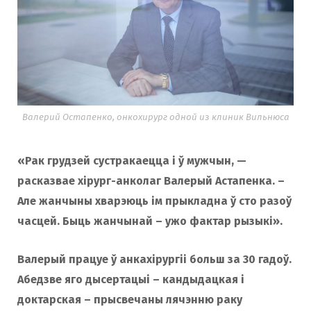
Валерий Остапенко, онкохирург одной из клиник Вильнюса
«Рак грудзей сустракаецца і ў мужчын, —
расказвае хірург-анколаг Валерый Астапенка. –
Але жанчыны хварэюць ім прыкладна ў сто разоў
часцей. Быць жанчынай – ужо фактар ​​рызыкі».
Валерый працуе ў анкахірургіі больш за 30 гадоў.
Абедзве яго дысертацыі – кандыдацкая і
доктарская – прысвечаны лячэнню раку