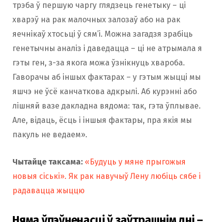
трэба ў першую чаргу глядзець генетыку – ці
хварэў на рак малочных залозаў або на рак
яечнікаў хтосьці ў сям’і. Можна загадзя зрабіць
генетычны аналіз і даведацца – ці не атрымала я
гэты ген, з-за якога можа ўзнікнуць хвароба.
Гаворачы аб іншых фактарах – у гэтым жыцці мы
яшчэ не ўсё канчаткова адкрылі. Аб курэнні або
лішняй вазе дакладна вядома: так, гэта ўплывае.
Але, відаць, ёсць і іншыя фактары, пра якія мы
пакуль не ведаем».
Чытайце таксама:
«Будуць у мяне прыгожыя
новыя сіські». Як рак навучыў Лену любіць сябе і
радавацца жыццю
Няма ўпэўненасці ў заўтрашнім дні –