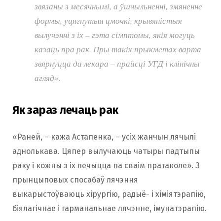
звязаны з месячнымі, а ўшчыльненні, змяненне
формы, уцягнутыя цмочкі, крывяністыя
вылучэнні з іх – гэта сімптомы, якія могуць
казаць пра рак. Пры такіх прыкметах варта
звярнуцца да лекара – прайсці УГД і клінічны
агляд».
Як зараз лечаць рак
«Раней, – кажа Астапенка, – усіх жанчын лячылі
аднолькава. Цяпер вылучаюць чатыры падтыпы
раку і кожны з іх лечыцца па сваім пратаколе». З
прынцыповых спосабаў лячэння
выкарыстоўваюць хірургію, радыё- і хіміятэрапію,
біялагічнае і гарманальнае лячэнне, імунатэрапію.