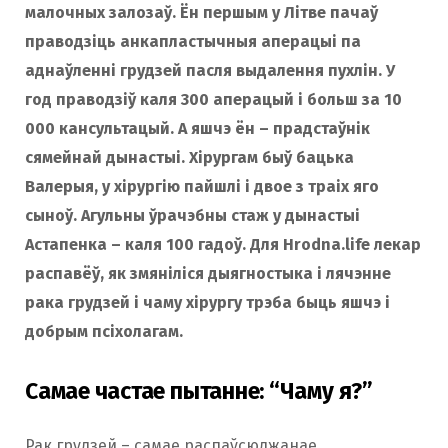
малочных залозаў. Ён першым у Літве пачаў
праводзіць анкапластычныя аперацыі па
аднаўленні грудзей пасля выдалення пухлін. У
год праводзіў каля 300 аперацый і больш за 10
000 кансультацый. А яшчэ ён – прадстаўнік
сямейнай дынастыі. Хірургам быў бацька
Валерыя, у хірургію пайшлі і двое з траіх яго
сыноў. Агульны ўрачэбны стаж у дынастыі
Астапенка – каля 100 гадоў. Для Hrodna.life лекар
распавёў, як змяніліся дыягностыка і лячэнне
рака грудзей і чаму хірургу трэба быць яшчэ і
добрым псіхолагам.
Самае частае пытанне: “Чаму я?”
Рак грудзей – самае распаўсюджанае