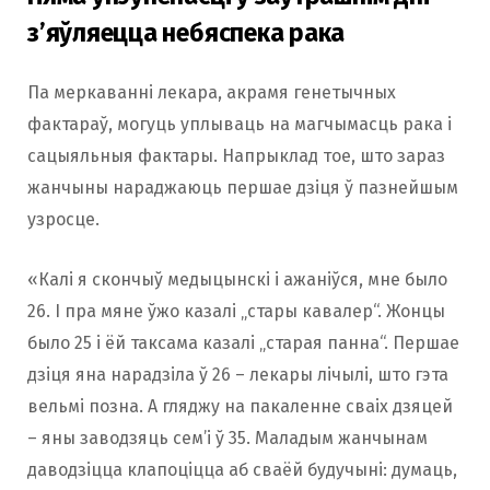
з’яўляецца небяспека рака
Па меркаванні лекара, акрамя генетычных
фактараў, могуць уплываць на магчымасць рака і
сацыяльныя фактары. Напрыклад тое, што зараз
жанчыны нараджаюць першае дзіця ў пазнейшым
узросце.
«Калі я скончыў медыцынскі і ажаніўся, мне было
26. І пра мяне ўжо казалі „стары кавалер“. Жонцы
было 25 і ёй таксама казалі „старая панна“. Першае
дзіця яна нарадзіла ў 26 – лекары лічылі, што гэта
вельмі позна. А гляджу на пакаленне сваіх дзяцей
– яны заводзяць сем’і ў 35. Маладым жанчынам
даводзіцца клапоціцца аб сваёй будучыні: думаць,