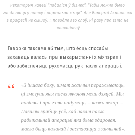
некаторыя калегі “падаліся ў бізнес”. “Тады можна было
гандляваць у латку і нармальна жыць”. Але Валерый Астапенка
з прафесіі не сышоў. І, паводле яго слоў, ні разу пра гэта не
пашкадаваў
Гаворка таксама аб тым, што ёсць спосабы
захаваць валасы пры выкарыстанні хіміятэрапіі
або забяспечыць рухомасць рук пасля аперацыі.
«З іншага боку, шмат жанчын перажываюць,
ці змогуць яны пасля лячэння мець дзяцей. Мы
павінны і пра гэта падумаць, – кажа лекар. –
Павінны зрабіць усё, каб нават пасля
радыкальнай аперацыі яна была здаровая,
магла быць каханай і заставацца жанчынай».