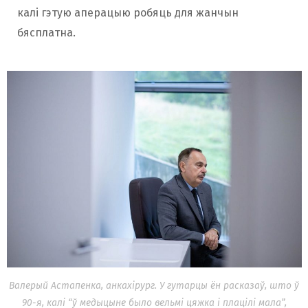
калі гэтую аперацыю робяць для жанчын
бясплатна.
Валерый Астапенка, анкахірург. У гутарцы ён расказаў, што ў
90-я, калі “ў медыцыне было вельмі цяжка і плацілі мала”,