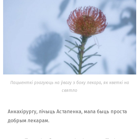
Пацыенткі рэагуюць на ўвагу з боку лекара, як кветкі на
святло
Анкахірургу, лічыць Астапенка, мала быць проста
добрым лекарам.