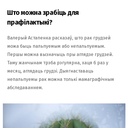
Што можна зрабіць для
прафілактыкі?
Валерый Астапенка расказаў, што рак грудзей
можа быць пальпуемым або непальпуемым.
Першы можна вызначыць пры аглядзе грудзей.
Таму жанчынам трэба рэгулярна, хаця б раз у
месяц, аглядаць грудзі. Дыягнаставаць
непальпуемы рак можна толькі мамаграфічным
абследаваннем.