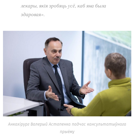
лекары, якія зробяць усё, каб яна была
здаровая».
Анкахірург Валерый Астапенка падчас кансультатыўнага
прыёму