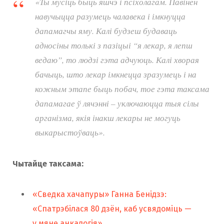
«Ты мусіць быць яшчэ і псіхолагам. Павінен
навучыцца разумець чалавека і імкнуцца
дапамагчы яму. Калі будзеш будаваць
адносіны толькі з пазіцыі “я лекар, я лепш
ведаю”, то людзі гэта адчуюць. Калі хворая
бачыць, што лекар імкнецца зразумець і на
кожным этапе быць побач, тое гэта таксама
дапамагае ў лячэнні – уключаюцца тыя сілы
арганізма, якія інакш лекары не могуць
выкарыстоўваць».
Чытайце таксама:
«Сведка хачапуры» Ганна Бенідзэ:
«Спатрэбілася 80 дзён, каб усвядоміць —
у мяне анкалогія»