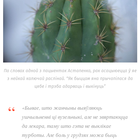
Па словах адной з пацыентак Астапенка, рак асацыюецца ў яе
з нейкай калючай раслінай. “Як быццам яна прычапілася да
цябе і трэба адарваць і выкінуць”
«Бывае, што жанчыны выяўляюць
ушчыльненні ці вузельчыкі, але не звяртаюцца
да лекара, таму што гэта не выклікае
турботы. Але боль у грудзях можа быць