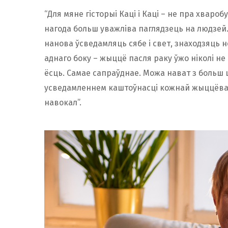
“Для мяне гісторыі Каці і Каці – не пра хвароб
нагода больш уважліва паглядзець на людзей
нанова ўсведамляць сябе і свет, знаходзяць н
аднаго боку – жыццё пасля раку ўжо ніколі не
ёсць. Самае сапраўднае. Можа нават з больш
усведамленнем каштоўнасці кожнай жыццёвай 
навокал”.