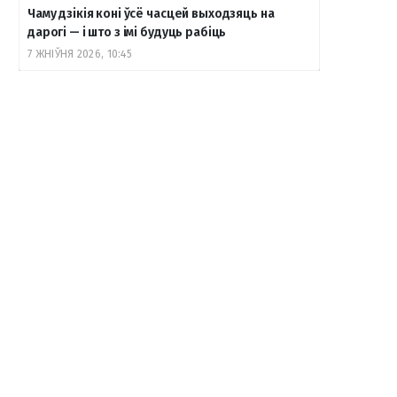
Чаму дзікія коні ўсё часцей выходзяць на
дарогі — і што з імі будуць рабіць
7 ЖНІЎНЯ 2026, 10:45