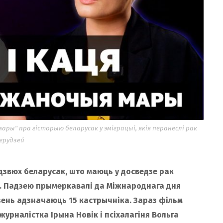
 мары" пра гісторыю беларусак у эміграцыі, якія перанеслі рак
грудзей
дзвюх беларусак, што маюць у досведзе рак
е. Падзею прымеркавалі да Міжнароднага дня
зень адзначаюць 15 кастрычніка. Зараз фільм
журналістка Ірына Новік і псіхалагіня Вольга