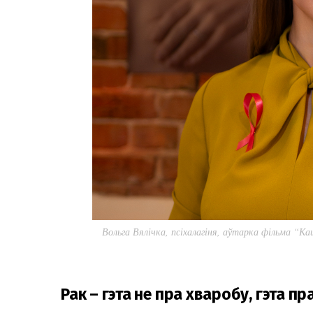
Вольга Вялічка, псіхалагіня, аўтарка фільма “К
Рак – гэта не пра хваробу, гэта пр