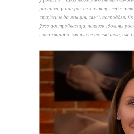
распавесці пра рак не з пункту гледжання
стаўленне да жыцця, сям’і, асяроддзя. Як
ўжо адстройваецца, чалавек здольны расказ
гэта хвароба змяніла не толькі цела, але 