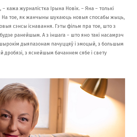
у, – кажа журналістка Ірына Новік. – Яна – толькі
. На тое, як жанчыны шукаюць новыя спосабы жыць,
овыя сэнсы існавання. Гэты фільм пра тое, што з
 будзе ранейшым. А з іншага – што яно такі насамрэч
 шырокім дыяпазонам пачуццяў і эмоцый, з большым
дробязі, з яснейшым бачаннем сябе і свету