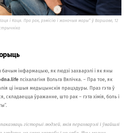
Каця і Каця. Пра рак, рэмісію і жаночыя мары” ў Варшаве, 12
стрычніка
ворыць
мы бачым інфармацыю, як людзі захварэлі і як яны
dna.life
псіхалагіня Вольга Вялічка. – Пра тое, як
апія ці іншыя медыцынскія працэдуры. Праз гэта ў
я, складаецца ўражанне, што рак – гэта хімія, боль і
ы”.
паказваць гісторыі людзей, якія перахварэлі і ўвайшлі
 глядзяць на сваю хваробу і на сябе. Яны могуць