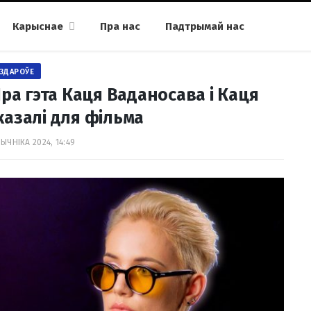
Карыснае
Пра нас
Падтрымай нас
ЗДАРОЎЕ
Пра гэта Каця Ваданосава і Каця
азалі для фільма
ЫЧНІКА 2024, 14:49