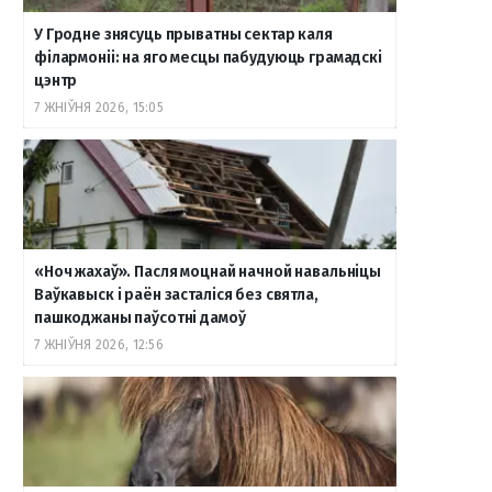
У Гродне знясуць прыватны сектар каля
філармоніі: на яго месцы пабудуюць грамадскі
цэнтр
7 ЖНІЎНЯ 2026, 15:05
«Ноч жахаў». Пасля моцнай начной навальніцы
Ваўкавыск і раён засталіся без святла,
пашкоджаны паўсотні дамоў
7 ЖНІЎНЯ 2026, 12:56