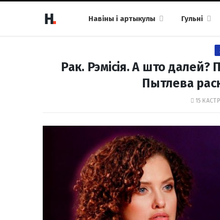
Навіны і артыкулы
Гульні
Рак. Рэмісія. А што далей? 
Пытлева раск
15 КАСТР