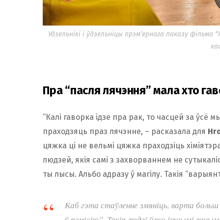
Удзельнікі і ўдзельніцы прэм’ернага паказу фільма “
ка
Пра “пасля лячэння” мала хто га
“Калі гаворка ідзе пра рак, то часцей за ўсё 
праходзяць праз лячэнне, – расказала для
Hro
цяжка ці не вельмі цяжка праходзіць хіміятэр
людзей, якія самі з захворваннем не сутыкаліс
ты лысы. Альбо адразу ў магілу. Такія “варыянт
Каб гэта стаўленне змяніць, варта больш 
ў рэмісію”. Такія людзі ўжо іншымі вачыма