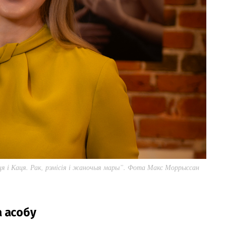
аця і Каця. Рак, рэмісія і жаночыя мары”. Фота Макс Моррыссан
а асобу