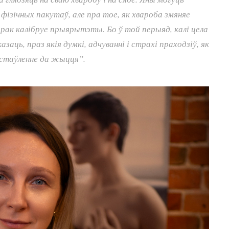
 фізічных пакутаў, але пра тое, як хвароба змяняе
 рак калібруе прыярытэты. Бо ў той перыяд, калі цела
аць, праз якія думкі, адчуванні і страхі праходзіў, як
і стаўленне да жыцця”.