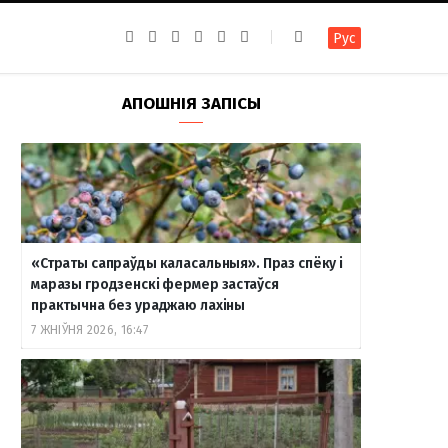
F
I
T
R
Y
В
Рус
a
n
e
S
o
к
c
s
l
S
u
о
e
t
e
T
н
b
a
g
u
т
АПОШНІЯ ЗАПІСЫ
o
g
r
b
а
o
r
a
e
к
k
a
m
т
m
е
«Страты сапраўды каласальныя». Праз спёку і
маразы гродзенскі фермер застаўся
практычна без ураджаю лахіны
7 ЖНІЎНЯ 2026, 16:47