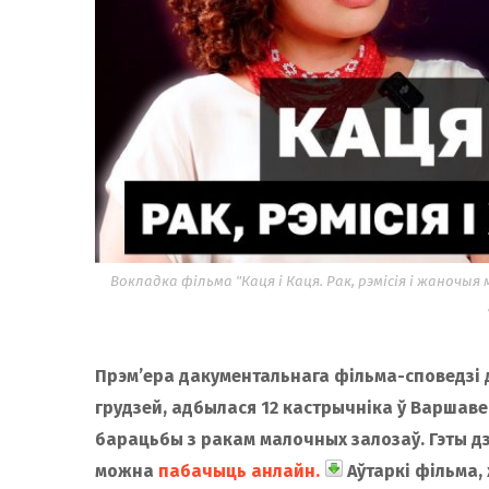
Вокладка фільма "Каця і Каця. Рак, рэмісія і жаночыя
Прэм’ера дакументальнага фільма-споведзі 
грудзей, адбылася 12 кастрычніка ў Варшав
барацьбы з ракам малочных залозаў. Гэты д
можна
пабачыць анлайн.
Аўтаркі фільма, 