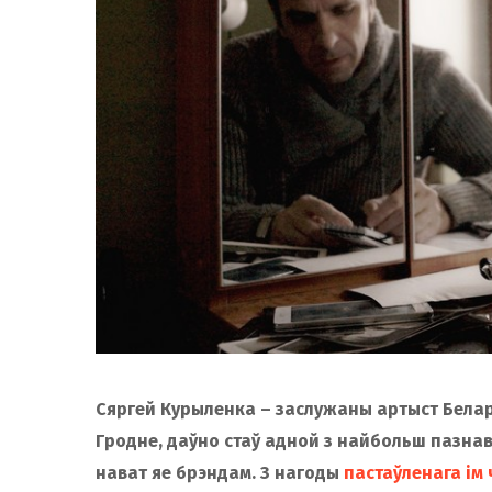
Сяргей Курыленка – заслужаны артыст Белар
Гродне, даўно стаў адной з найбольш пазнав
нават яе брэндам. З нагоды
пастаўленага ім