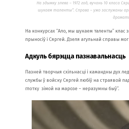
На здымку злева – 1972 год, вучань 10 класа Ся
шукаем таленты”. Справа – ужо заслужаны а
драмат
На конкурсах “Ало, мы шукаем таленты” клас 
прыносіў і Сяргей. Дзеля агульнай справы мог
Адкуль бярэцца пазнавальнасць
Пазней творчыя схільнасці і камандны дух лед
службы ў войску Сяргей любіў на страявой па
глотку зімой на марозе – неразумны быў”.