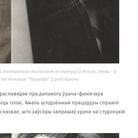
 ў тэатральна-мастацкім інстытуце ў Мінску. Злева – ў
 ў пастаноўцы “Тарцюфа” ў ролі Аргона
распавядае пра дапамогу ўрача-фаніятара
іць голас. Амаль штодзённыя працэдуры спрыялі
сказвае, што заўсёды запрашаў урача на студэнцкія