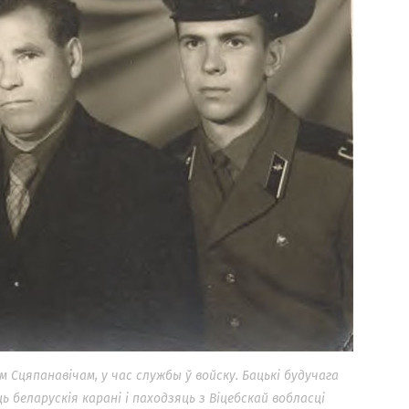
м Сцяпанавічам, у час службы ў войску. Бацькі будучага
 беларускія карані і паходзяць з Віцебскай вобласці