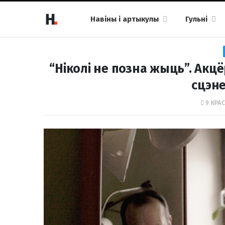
Навіны і артыкулы
Гульні
“Ніколі не позна жыць”. Акц
сцэне
9 КРАС