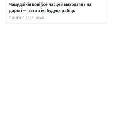
Чаму дзікія коні ўсё часцей выходзяць на
дарогі — і што з імі будуць рабіць
7 ЖНІЎНЯ 2026, 10:45