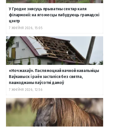
У Гродне знясуць прыватны сектар каля
філармоніі: на яго месцы пабудуюць грамадскі
цэнтр
7 ЖНІЎНЯ 2026, 15:05
«Ноч жахаў». Пасля моцнай начной навальніцы
Ваўкавыск і раён засталіся без святла,
пашкоджаны паўсотні дамоў
7 ЖНІЎНЯ 2026, 12:56