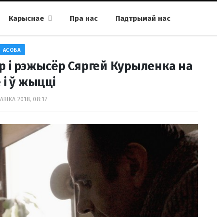
Карыснае
Пра нас
Падтрымай нас
АСОБА
ёр і рэжысёр Сяргей Курыленка на
 і ў жыцці
АВІКА 2018, 08:17