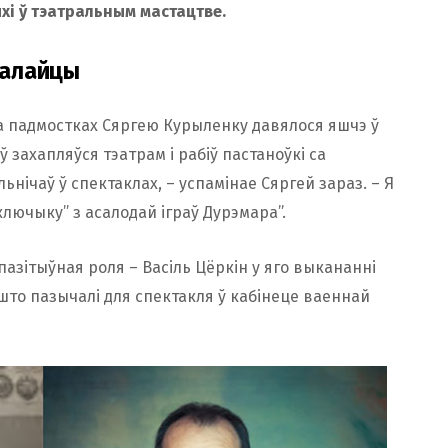
хі ў тэатральным мастацтве.
алалайцы
на падмостках Сяргею Курыленку давялося яшчэ ў
 захапляўся тэатрам і рабіў пастаноўкі са
нічаў ў спектаклах, – успамінае Сяргей зараз. – Я
ключыку” з асалодай іграў Дурэмара”.
пазітыўная роля – Васіль Цёркін у яго выкананні
 што пазычалі для спектакля ў кабінеце ваеннай