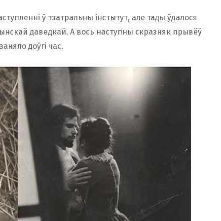
ступленні ў тэатральны інстытут, але тады ўдалося
ынскай даведкай. А вось наступны скразняк прывёў
аняло доўгі час.