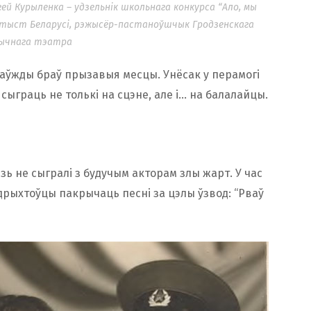
ргей Курыленка – удзельнік школьнага конкурса “Ало, мы
ртыст Беларусі, рэжысёр-пастаноўшчык Гродзенскага
ычнага тэатра
заўжды браў прызавыя месцы. Унёсак у перамогі
 сыграць не толькі на сцэне, але і… на балалайцы.
зь не сыгралі з будучым акторам злы жарт. У час
дрыхтоўцы пакрычаць песні за цэлы ўзвод: “Рваў