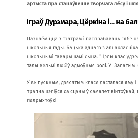
артыста пра станаўленне творчага лёсу і шля
Іграў Дурэмара, Цёркіна і… на б
Пазнаёміцца з тэатрам і паспрабаваць сябе 
школьныя гады. Бацька аднаго з аднакласнікаў
школьнымі таварышамі сына. “Цэлы клас удзель
тады вельмі любіў адмоўныя ролі. У “Залатым 
У выпускным, дзясятым класе дасталася яму і 
трапна цэліўся са сцэны ў самалёт вінтоўкай,
падрыхтоўкі.