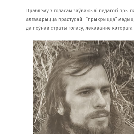
Праблему з голасам заўважылі педагогі пры па
адгаварыцца прастудай і “прыкрыцца” медыц
да поўнай страты голасу, лекаванне каторага з