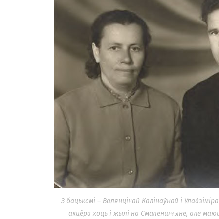
З бацькамі – Валянцінай Калінаўнай і Уладзіміра
акцёра хоць і жылі на Смаленшчыне, але маюць