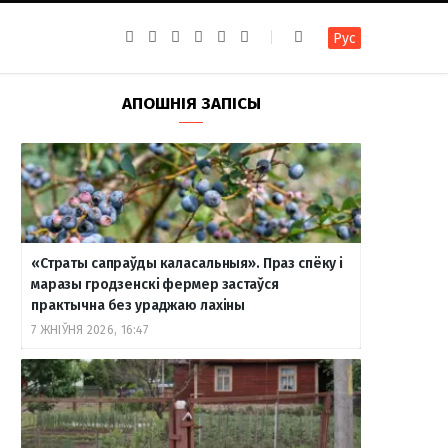
F
I
T
R
Y
В
Рус
a
n
e
S
o
к
c
s
l
S
u
о
e
t
e
T
н
b
a
g
u
т
АПОШНІЯ ЗАПІСЫ
o
g
r
b
а
o
r
a
e
к
k
a
m
т
m
е
«Страты сапраўды каласальныя». Праз спёку і
маразы гродзенскі фермер застаўся
практычна без ураджаю лахіны
7 ЖНІЎНЯ 2026, 16:47