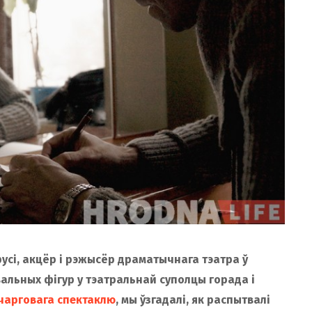
усі, акцёр і рэжысёр драматычнага тэатра ў
альных фігур у тэатральнай суполцы горада і
 чарговага спектаклю
, мы ўзгадалі, як распытвалі