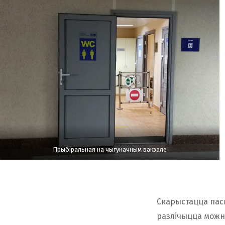
Прыбіральная на чыгуначным вакзале
Скарыстацца пасл
разлічыцца можна