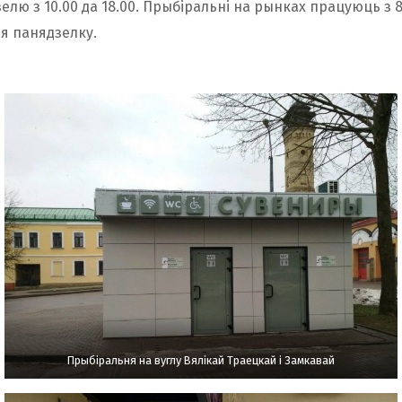
елю з 10.00 да 18.00. Прыбіральні на рынках працуюць з 8
я панядзелку.
Прыбіральня на вуглу Вялікай Траецкай і Замкавай