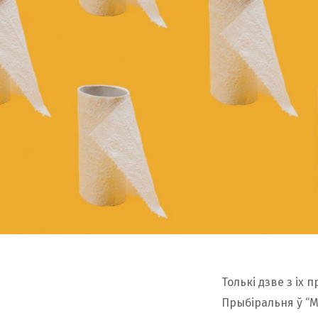
Толькі дзве з іх
Прыбіральня ў “М