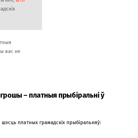
мадскіх
ртныя
вы вас не
за грошы – платныя прыбіральні ў
 шэсць платных грамадскіх прыбіральняў: