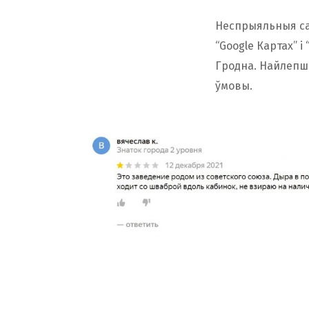
Неспрыяльныя са
“Google Картах” 
Гродна. Найлепш 
ўмовы.