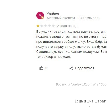
Водгукі з “Яндэкс.Карты” і “Go
Ёсць яшчэ шэраг 