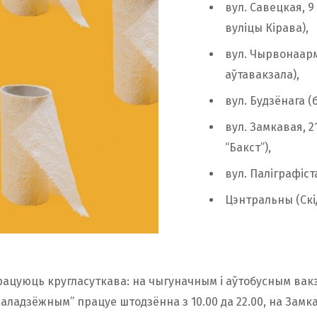
вул. Савецкая, 9
вуліцы Кірава),
вул. Чырвонаар
аўтавакзала),
вул. Будзёнага 
вул. Замкавая, 2
“Бакст”),
вул. Паліграфіста
Цэнтральны (Скі
 працуюць кругласуткава: на чыгуначным і аўтобусным вак
аладзёжным” працуе штодзённа з 10.00 да 22.00, на Зам