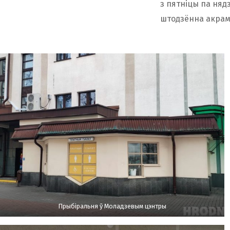
з пятніцы па нядз
штодзённа акрам
Прыбіральня ў Моладзевым цэнтры