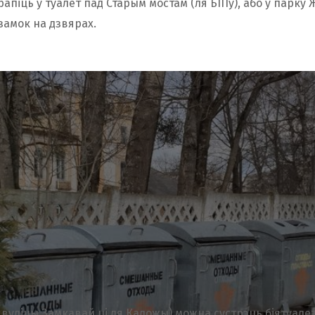
апіць у туалет пад Старым мостам (ля БІПу), або ў парку 
замок на дзвярах.
а вуліцы Замкавай ці ля Каложы) можна сустрэць біятуалет