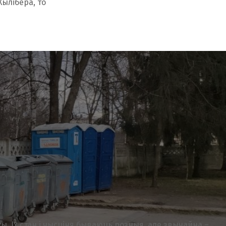
Жылібера, то
ы. Іх стан і чысціня бываюць розныя, але звычайна –