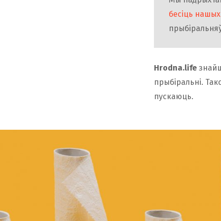
бесіць нашых
прыбіральняў
Hrodna.life
знайш
прыбіральні. Так
пускаюць.