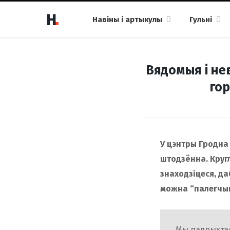
Навіны і артыкулы
Гульні
Вядомыя і не
гор
У цэнтры Гродна 
штодзённа. Кругл
знаходзіцеся, да
можна “палегчы
Мы падрыхтав