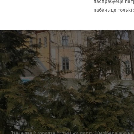
паспрабуеце патр
пабачыце толькі 
Дзе-нідзе ў горадзе (у тым жа парку Жылібера або н