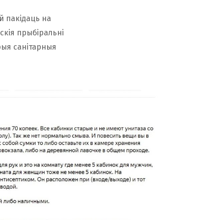
й пакідаць на
дскія прыбіральні
рыя санітарныя