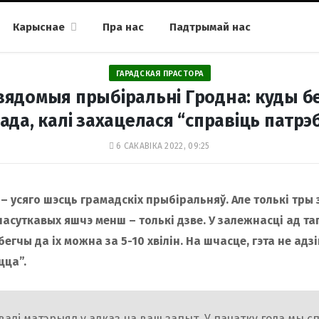
Карыснае
Пра нас
Падтрымай нас
ГАРАДСКАЯ ПРАСТОРА
вядомыя прыбіральні Гродна: куды б
ада, калі захацелася “справіць патрэ
6 САКАВІКА 2022, 09:25
– усяго шэсць грамадскіх прыбіральняў. Але толькі тры 
асуткавых яшчэ менш – толькі дзве. У залежнасці ад таг
бегчы да іх можна за 5-10 хвілін. На шчасце, гэта не адз
цца”.
алі матэрыял у адказ на ваш запыт. У пачатку года мы с