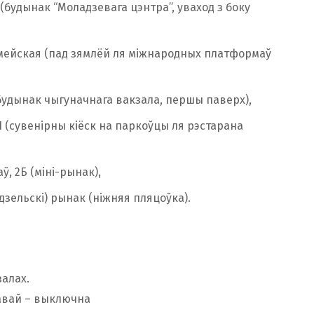
 (будынак “Моладзевага цэнтра”, уваход з боку
мейская (пад зямлёй ля міжнародных платформаў
(будынак чыгуначнага вакзала, першы паверх),
1 (сувенірны кіёск на паркоўцы ля рэстарана
ў, 2Б (міні-рынак),
дзельскі) рынак (ніжняя пляцоўка).
залах.
кавай – выключна