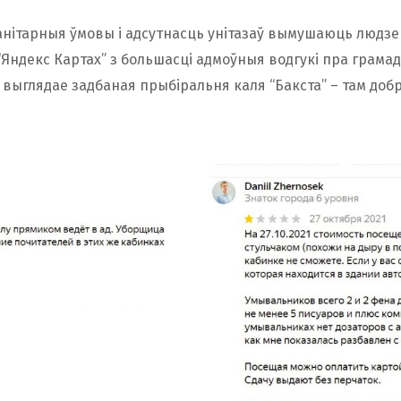
нітарныя ўмовы і адсутнасць унітазаў вымушаюць людзе
і “Яндекс Картах” з большасці адмоўныя водгукі пра грама
выглядае задбаная прыбіральня каля “Бакста” – там доб