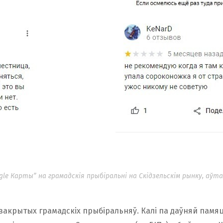
ogle Карты” на грамадскія прыбіральні на Скідзельскім рынку, аў
закрытых грамадскіх прыбіральняў. Калі па даўняй памяц