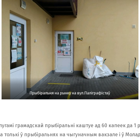
Прыбіральня на рынку на вул.Паліграфістаў
угамі грамадскай прыбіральні каштуе ад 60 капеек да 1 
 толькі ў прыбіральнях на чыгуначным вакзале і ў Мола