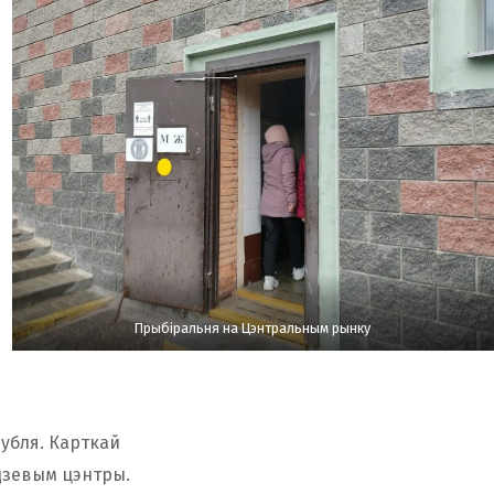
Прыбіральня на Цэнтральным рынку
рубля. Карткай
дзевым цэнтры.