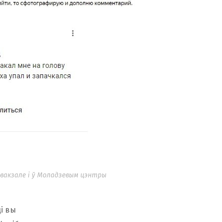
тавакзале і ў Моладзевым цэнтры
і вы