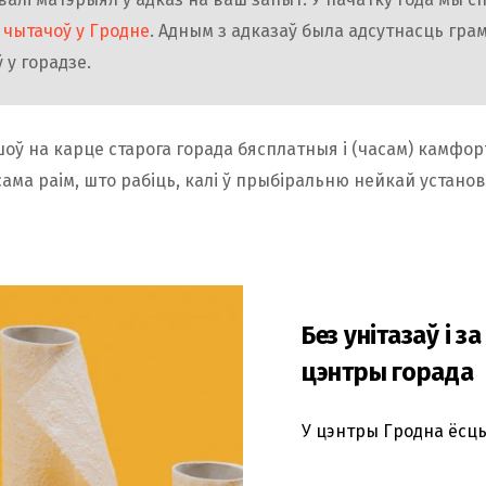
 чытачоў у Гродне
. Адным з адказаў была адсутнасць гра
 у горадзе.
оў на карце старога горада бясплатныя і (часам) камфо
сама раім, што рабіць, калі ў прыбіральню нейкай устано
Без унітазаў і 
цэнтры горада
У цэнтры Гродна ёсць