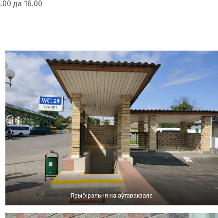
.00 да 16.00
Прыбіральня на аўтавакзале