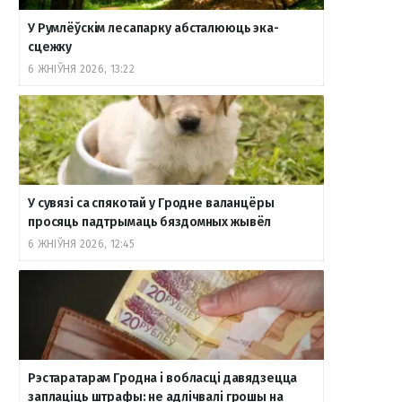
У Румлёўскім лесапарку абсталююць эка-
сцежку
6 ЖНІЎНЯ 2026, 13:22
У сувязі са спякотай у Гродне валанцёры
просяць падтрымаць бяздомных жывёл
6 ЖНІЎНЯ 2026, 12:45
Рэстаратарам Гродна і вобласці давядзецца
заплаціць штрафы: не адлічвалі грошы на