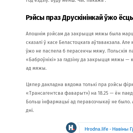
год ездзіў. Буду менш. Час пакажа”.
Рэйсы праз Друскінінкай ўжо ёсц
Апошнім рэйсам да закрыцця мяжы была маршр
сказалі ў касе Беластоцкага аўтавакзала. Ал
ўжо не паспела б перасекчы мяжу. Польскія п
«Баброўнікі» за гадзіну да закрыцця мяжы — к
ад мяжы.
Цяпер дакладна вядома толькі пра рэйсы фірм
«Трансагентсва фаварыт») на 18.25 — ён паедз
Больш інфармацыі ад перавозчыкаў не было. 
дні.