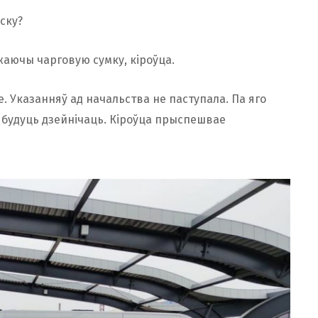
ску?
ужаючы чарговую сумку, кіроўца.
е. Указанняў ад начальства не паступала. Па яго
к будуць дзейнічаць. Кіроўца прыспешвае