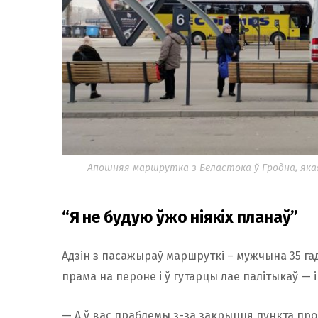
Апошняя маршрутка з Беластока ў Гродна, якая
“Я не будую ўжо ніякіх планаў”
Адзін з пасажыраў маршруткі – мужчына 35 га
прама на пероне і ў гутарцы лае палітыкаў — і 
— А ў вас праблемы з-за закрыцця пункта про