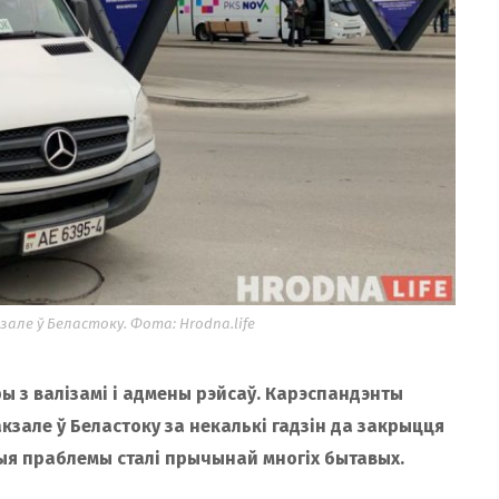
але ў Беластоку. Фота: Hrodna.life
 з валізамі і адмены рэйсаў. Карэспандэнты
акзале ў Беластоку за некалькі гадзін да закрыцця
ныя праблемы сталі прычынай многіх бытавых.