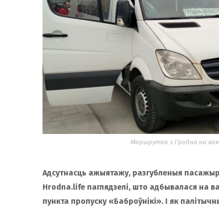
Маршрутка з Гродна на вакз
Адсутнасць ажыятажу, разгубленыя пасажыры
Hrodna.life паглядзелі, што адбывалася на в
пункта пропуску «Баброўнікі». І як палітыч