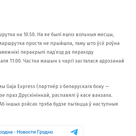
ь
утка на 10.50. На яе былі яшчэ вольныя месцы,
е маршрутка проста не прыйшла, таму што ўсё роўна
амежнікі перакрылі пад’езд да пераходу
аля 11.00. Частка машын з чаргі засталася адрэзанай
ы Gaja Express (партнёр з беларускага боку —
е праз Друскінінкай, распавялі ў касе вакзала.
Аб іншых рэйсах трэба будзе пытацца ў наступныя