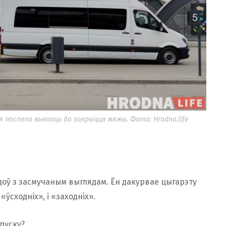
 паспела выехаць да закрыцця мяжы. Фота: Hrodna.life
доў з засмучаным выглядам. Ён дакурвае цыгарэту
«ўсходніх», і «заходніх».
пуску?