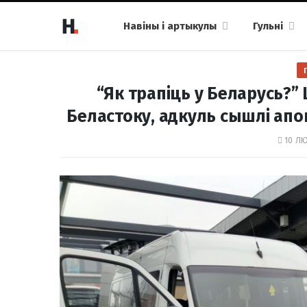
Навіны і артыкулы
Гульні
“Як трапіць у Беларусь?”
Беластоку, адкуль сышлі апо
10 ЛЮ