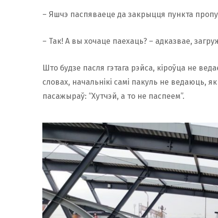
– Яшчэ паспяваеце да закрыцця пункта пропу
– Так! А вы хочаце паехаць? – адказвае, загр
Што будзе пасля гэтага рэйса, кіроўца не веда
словах, начальнікі самі пакуль не ведаюць, я
пасажыраў: “Хутчэй, а то не паспеем”.