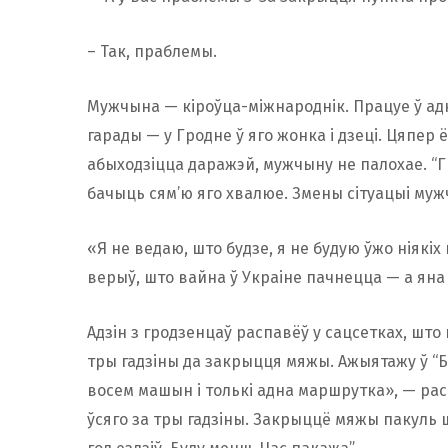
– Так, праблемы.
Мужчына — кіроўца-міжнароднік. Працуе ў ад
гарады — у Гродне ў яго жонка і дзеці. Цяпер 
абыходзіцца даражэй, мужчыну не палохае. “Г
бачыць сям’ю яго хвалюе. Змены сітуацыі муж
«Я не ведаю, што будзе, я не будую ўжо ніякі
верыў, што вайна ў Украіне пачнецца — а яна
Адзін з гродзенцаў распавёў у сацсетках, што
тры гадзіны да закрыцця мяжы. Ажыятажу ў “Ба
восем машын і толькі адна маршрутка», — расп
ўсяго за тры гадзіны. Закрыццё мяжы пакуль ш