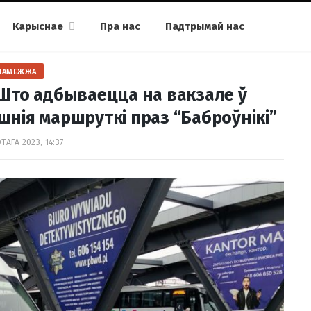
Карыснае
Пра нас
Падтрымай нас
ПАМЕЖЖА
 Што адбываецца на вакзале ў
шнія маршруткі праз “Баброўнікі”
ТАГА 2023, 14:37