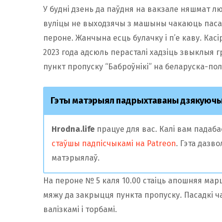
У будні дзень да паўдня на вакзале няшмат лю
вуліцы не выходзячы з машыны чакаюць паса
пероне. Жанчына есць булачку і п’е каву. Касі
2023 года адсюль перасталі хадзіць звыклыя 
пункт пропуску “Баброўнікі” на беларуска-пол
Гэты матэрыял падрыхтаваны дзякуюч
Hrodna.life
працуе для вас. Калі вам падаб
стаўшы падпісчыкамі на Patreon
. Гэта дазв
матэрыялаў.
На пероне № 5 каля 10.00 стаіць апошняя ма
мяжу да закрыцця пункта пропуску. Пасадкі ч
валізкамі і торбамі.