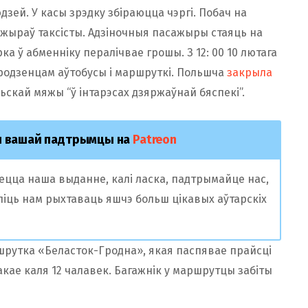
дзей. У касы зрэдку збіраюцца чэргі. Побач на
жыраў таксісты. Адзіночныя пасажыры стаяць на
рка ў абменніку пералічвае грошы. З 12: 00 10 лютага
гродзенцам аўтобусы і маршруткі. Польшча
закрыла
ьскай мяжы “ў інтарэсах дзяржаўнай бяспекі”.
ы вашай падтрымцы на
Patreon
аецца наша выданне, калі ласка, падтрымайце нас,
оліць нам рыхтаваць яшчэ больш цікавых аўтарскіх
ршрутка «Беласток-Гродна», якая паспявае прайсці
акае каля 12 чалавек. Багажнік у маршрутцы забіты