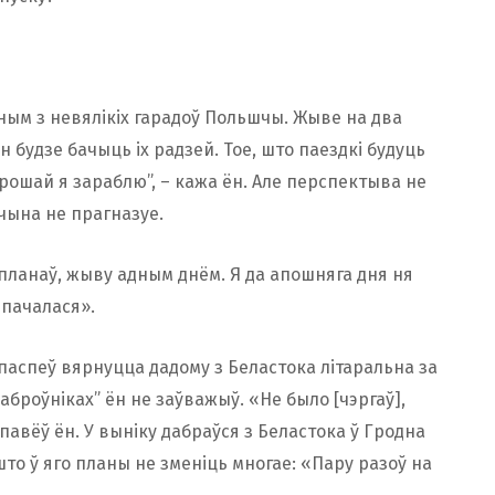
ным з невялікіх гарадоў Польшчы. Жыве на два
ён будзе бачыць іх радзей. Тое, што паездкі будуць
рошай я зараблю”, – кажа ён. Але перспектыва не
чына не прагназуе.
х планаў, жыву адным днём. Я да апошняга дня ня
 пачалася».
 паспеў вярнуцца дадому з Беластока літаральна за
броўніках” ён не заўважыў. «Не было [чэргаў],
авёў ён. У выніку дабраўся з Беластока ў Гродна
то ў яго планы не зменіць многае: «Пару разоў на