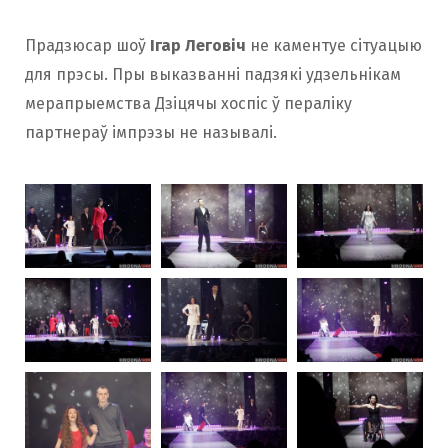
Прадзюсар шоў
Ігар Леговіч
не каментуе сітуацыю
для прэсы. Пры выказванні падзякі удзельнікам
мерапрыемства Дзіцячы хоспіс ў пераліку
партнераў імпрэзы не называлі.