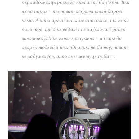
пераадольваць рознага кшталту бар’еры. Там
як за парог – то нават асфальтавай дарогі
няма. А што арганізатары апасаліся, то гэта
праз тое, што не ведалі і не заўважалі раней
вазочнікаў. Мне гэта зразумела – я і сам да
аварыі людзей з інваліднасцю не бачыў, нават
не задумваўся, што яны жывуць побач”.