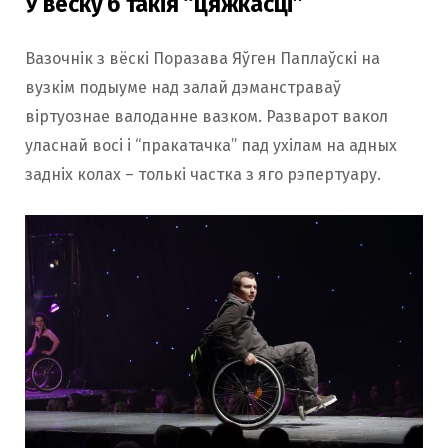
У вёску б такія “цяжкасці”
Вазочнік з вёскі Поразава Яўген Паплаўскі на
вузкім подыуме над залай дэманстраваў
віртуознае валоданне вазком. Разварот вакол
уласнай восі і “пракатачка” пад ухілам на адных
задніх колах – толькі частка з яго рэпертуару.