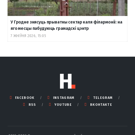
У Гродне знясуць прыватны сектар каля філармоніі: на
яго месцы пабудуюць грамадскі цэнтр
7 ЖНІЎНЯ 2026, 15:05
FACEBOOK
INSTAGRAM
TELEGRAM
RSS
YOUTUBE
ВКОНТАКТЕ