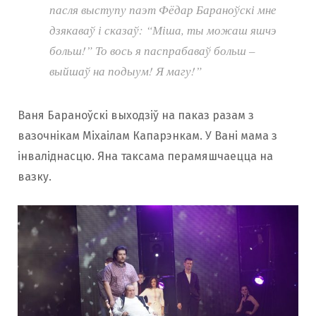
пасля выступу паэт Фёдар Бараноўскі мне
дзякаваў і сказаў: “Міша, ты можаш яшчэ
больш!” То вось я паспрабаваў больш –
выйшаў на подыум! Я магу!”
Ваня Бараноўскі выходзіў на паказ разам з
вазочнікам Міхаілам Капарэнкам. У Вані мама з
інваліднасцю. Яна таксама перамяшчаецца на
вазку.