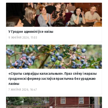
У Гродне адмянілі ўсе квізы
9 ЖНІЎНЯ 2026, 11:03
«Страты сапраўды каласальныя». Праз спёку і маразы
гродзенскі фермер застаўся практычна без ураджаю
лахіны
7 ЖНІЎНЯ 2026, 16:47