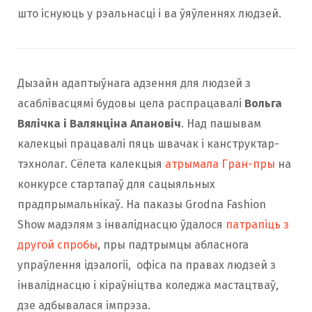
што існуюць у рэальнасці і ва ўяўленнях людзей.
Дызайн адаптыўнага адзення для людзей з
асаблівасцямі будовы цела распрацавалі
Вольга
Вялічка і Валянціна Апановіч
. Над пашывам
калекцыі працавалі пяць швачак і канструктар-
тэхнолаг. Сёлета калекцыя
атрымала Гран-пры
на
конкурсе стартапаў для сацыяльных
прадпрымальнікаў. На паказы Grodna Fashion
Show мадэлям з інваліднасцю ўдалося
патрапіць з
другой спробы
, пры падтрымцы абласнога
упраўлення ідэалогіі, офіса па правах людзей з
інваліднасцю і кіраўніцтва коледжа мастацтваў,
дзе адбывалася імпрэза.