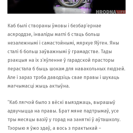
Каб былі створаны ўмовы і безбар’ернае
асяроддзе, інваліды маглі б стаць больш
незалежнымі і самастойнымі, мяркуе Яўген. Яны
сталі б больш заўважнымі ў грамадстве. Тады
рэакцыя на іх з’яўленне ў гарадской прасторы
перастала б быць шокам для навакольных людзей.
Але і зараз трэба даводзіць свае правы і шукаць
магчымасці жыць актыўна.
“Каб лягчэй было з вёскі выязджаць, вырашыў
адвучыцца на правы. Брат мяне падтрымаў, усе
тры месяцы вазіў у горад на заняткі ў аўташколу.
Тэорыю я ўжо здаў, а вось з практыкай –