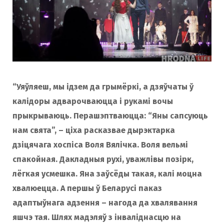
“Уяўляеш, мы ідзем да грымёркі, а дзяўчаты ў
калідоры адварочваюцца і рукамі вочы
прыкрываюць. Перашэптваюцца: “Яны сапсуюць
нам свята”, – ціха расказвае дырэктарка
дзіцячага хоспіса Воля Вялічка. Воля вельмі
спакойная. Дакладныя рухі, уважлівы позірк,
лёгкая усмешка. Яна заўсёды такая, калі моцна
хвалюецца. А першы ў Беларусі паказ
адаптыўнага адзення – нагода да хвалявання
яшчэ тая. Шлях мадэляў з інваліднасцю на