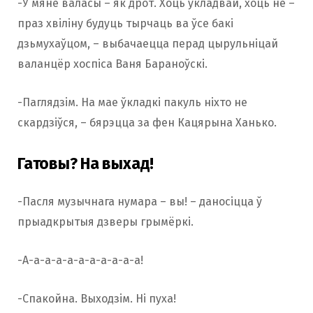
-У мяне валасы – як дрот. Хоць укладвай, хоць не –
праз хвіліну будуць тырчаць ва ўсе бакі
дзьмухаўцом, – выбачаецца перад цырульніцай
валанцёр хоспіса Ваня Бараноўскі.
-Паглядзім. На мае ўкладкі пакуль ніхто не
скардзіўся, – бярэцца за фен Кацярына Ханько.
Гатовы? На выхад!
-Пасля музычнага нумара – вы! – даносіцца ў
прыадкрытыя дзверы грымёркі.
-А-а-а-а-а-а-а-а-а-а-а!
-Спакойна. Выходзім. Ні пуха!