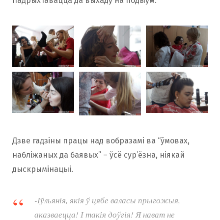
падрыхтавацца да выхаду на подыум.
Дзве гадзіны працы над вобразамі ва “ўмовах,
набліжаных да баявых” – ўсё сур’ёзна, ніякай
дыскрымінацыі.
-Іўльянія, якія ў цябе валасы прыгожыя,
аказваецца! І такія доўгія! Я нават не