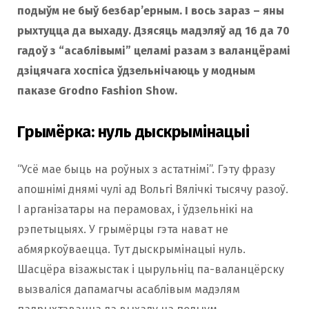
подыўм не быў безбар’ерным. І вось зараз – яны
рыхтуцца да выхаду. Дзясяць мадэляў ад 16 да 70
гадоў з “асаблівымі” целамі разам з валанцёрамі
дзіцячага хоспіса ўдзельнічаюць у модным
паказе Grodno Fashion Show.
Грымёрка: нуль дыскрымінацыі
“Усё мае быць на роўных з астатнімі”. Гэту фразу
апошнімі днямі чулі ад Вольгі Вялічкі тысячу разоў.
І арганізатары на перамовах, і ўдзельнікі на
рэпетыцыях. У грымёрцы гэта нават не
абмяркоўваецца. Тут дыскрымінацыі нуль.
Шасцёра візажыстак і цырульніц па-валанцёрску
вызваліся дапамагчы асаблівым мадэлям