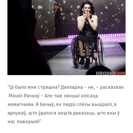
“Ці было мне страшна? Дакладна – не, – расказвае
Міхаіл Рачкоў – Але тыя эмоцыі апісаць
немагчыма. Я бачыў, як людзі слёзы выціралі, я
адчуваў, што ўдалося нешта даказаць, што яны ў
нас паверылі!”