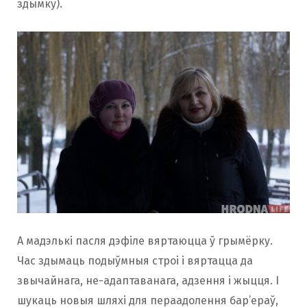
здымку).
А мадэлькі пасля дэфіле вяртаюцца ў грымёрку.
Час здымаць подыўмныя строі і вяртацца да
звычайнага, не-адаптаванага, адзення і жыцця. І
шукаць новыя шляхі для пераадолення бар’ераў,