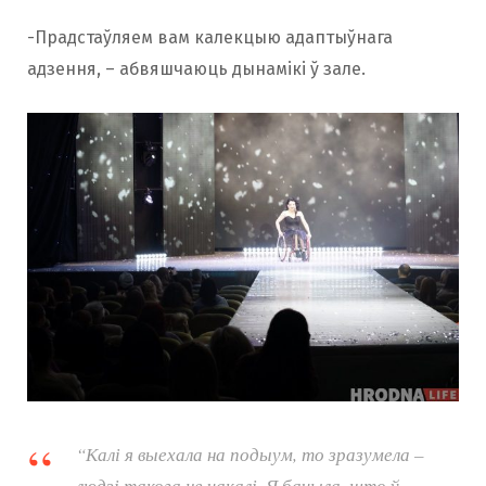
-Прадстаўляем вам калекцыю адаптыўнага
адзення, – абвяшчаюць дынамікі ў зале.
“Калі я выехала на подыум, то зразумела –
людзі такога не чакалі. Я бачыла, што ў