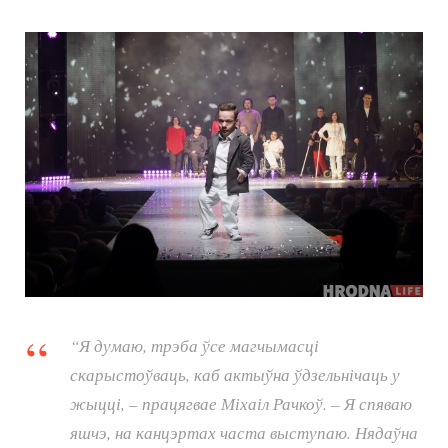
“Я думаю, трэба ўсе магчымасці
скарыстоўваць, каб актыўна ўдзельнічаць у
жыцці, – працягвае Міхаіл Рачкоў. – Я спяваю
яшчэ, на канцэртах часта выступаю. Нядаўна