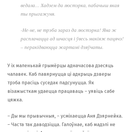
ведала… Хадзем да люстэрка, пабачыш якая
ты прыгажуня.
-Не-не, не трэба зараз да люстэрка! Яна ж
расплачацца ад шчасця і ўвесь макіяж пацячэ!
– перакідваюцца жартамі дзяўчаты.
У іх маленькай грымёрцы адначасова дзесяць
чалавек. Каб павярнуцца ці адкрыць дзверы
трэба прасіць суседак падсунуцца. Як
візажысткам удаецца працаваць – уявіць сабе
цяжка.
– Ды мы прывычныя, – усміхаецца Аня Дзярнейка.
– Часта так даводзіцца. Галоўнае, каб мадэлі не