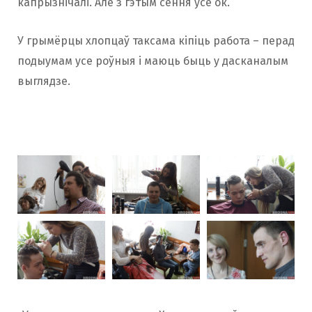
капрызнічалі. Але з гэтым сёння ўсё ок.
У грымёрцы хлопцаў таксама кіпіць работа – перад
подыумам усе роўныя і маюць быць у дасканалым
выглядзе.