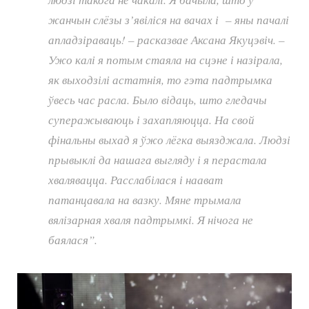
жанчын слёзы з’явіліся на вачах і – яны пачалі
апладзіраваць! – расказвае Аксана Якуцэвіч. –
Ужо калі я потым стаяла на сцэне і назірала,
як выходзілі астатнія, то гэта падтрымка
ўвесь час расла. Было відаць, што гледачы
суперажываюць і захапляюцца. На свой
фінальны выхад я ўжо лёгка выязджала. Людзі
прывыклі да нашага выгляду і я перастала
хвалявацца. Расслабілася і наават
патанцавала на вазку. Мяне трымала
вялізарная хваля падтрымкі. Я нічога не
баялася”.