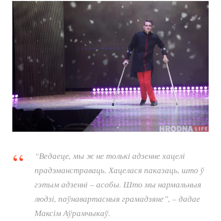
“Ведаеце, мы ж не толькі адзенне хацелі
прадэманстраваць. Хацелася паказаць, што ў
гэтым адзенні – асобы. Што мы нармальныя
людзі, паўнавартасныя грамадзяне”, – дадае
Максім Аўрамчыкаў.