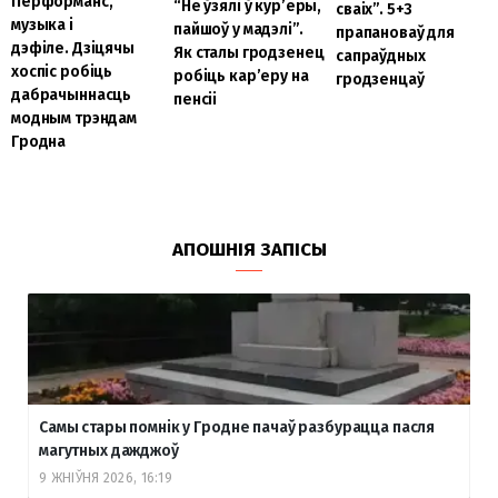
Перформанс,
“Не ўзялі ў кур’еры,
сваіх”. 5+3
музыка і
пайшоў у мадэлі”.
прапановаў для
дэфіле. Дзіцячы
Як сталы гродзенец
сапраўдных
хоспіс робіць
робіць кар’еру на
гродзенцаў
дабрачыннасць
пенсіі
модным трэндам
Гродна
АПОШНІЯ ЗАПІСЫ
Самы стары помнік у Гродне пачаў разбурацца пасля
магутных дажджоў
9 ЖНІЎНЯ 2026, 16:19