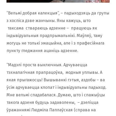
“Вельмі добрая калекцыя”, – падыходзяць да групы
з хоспіса дзве жанчыны. Яны кажуць, што
таксама ствараюць адзенне – працуюць як
індывідуальныя прадпрымальнікі. Маўляў, таму
могуць не толькі эмацыйна, але і з прафесійнага
пункту гледжання ацаніць адзенне.
“Мадэлі проста выключныя. Адчуваецца
тэхналагічная прапрацоўка, модныя уплывы. А
якая прыгажосць! Вышыванкі гэтыя, аздобы – ва
ўсім адчуваецца клопат і індывідуальны падыход.
Мне вельмі спадабалася. Думаю, што і спажыўцы
такога адзеня будуць задаволены, – дзеліцца
ўражаннямі Людміла Паплаўская (справа на