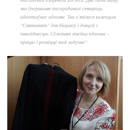
мы ўпершыню паспрабавалі ствараць
адаптыўнае адзенне. Так з’явілася калекцыя
“Святаяннік” для бацькоў і дзяцей з
інваліднасцю. Сёлетняя лінейка адзення –
працяг і развіццё той задумкі”.