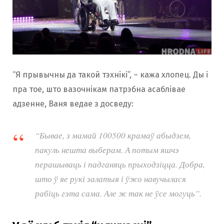
“Я прывычны да такой тэхнікі”, – кажа хлопец. Ды і
пра тое, што вазочнікам патрэбна асаблівае
адзенне, Ваня ведае з досведу:
“Бывае, з мамай 100500 крамаў абыдзем,
пакуль нешта выберам. А потым яшчэ
перашываць і падганяць прыходзіцца. Добра,
што ў яе рукі залатыя і ўжо навучылася
рабіць гэта сама. Але ж так не ўсе могуць”.