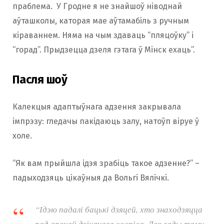
праблема. У Гродне я не знайшоў ніводнай
аўташколы, каторая мае аўтамабіль з ручным
кіраваннем. Няма на чым здаваць “пляцоўку” і
“горад”. Прыдзецца дзеля гэтага ў Мінск ехаць”.
Пасля шоў
Калекцыя адаптыўнага адзення закрывала
імпрэзу: гледачы пакідаюць залу, натоўп віруе ў
холе.
“Як вам прыйшла ідэя зрабіць такое адзенне?” –
падыходзяць цікаўныя да Вольгі Вялічкі.
“Ідэю падалі бацькі дзяцей, хто знаходзяцца
пад апекай дзіцячага хоспіса. Два гады таму