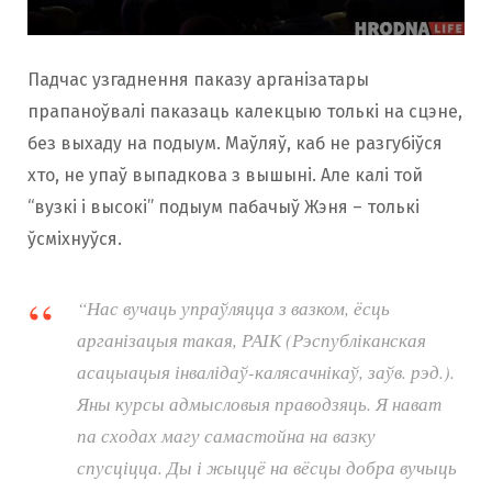
Падчас узгаднення паказу арганізатары
прапаноўвалі паказаць калекцыю толькі на сцэне,
без выхаду на подыум. Маўляў, каб не разгубіўся
хто, не упаў выпадкова з вышыні. Але калі той
“вузкі і высокі” подыум пабачыў Жэня – толькі
ўсміхнуўся.
“Нас вучаць упраўляцца з вазком, ёсць
арганізацыя такая, РАІК (Рэспубліканская
асацыацыя інвалідаў-калясачнікаў, заўв. рэд.).
Яны курсы адмысловыя праводзяць. Я нават
па сходах магу самастойна на вазку
спусціцца. Ды і жыццё на вёсцы добра вучыць