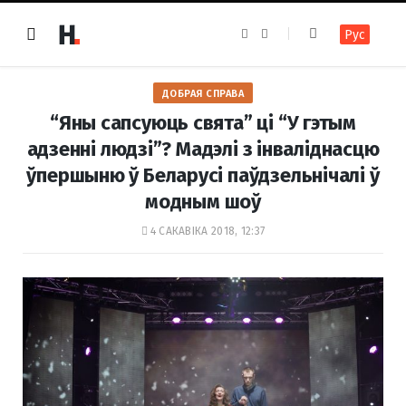
F
I
Рус
a
n
c
s
e
t
b
a
o
g
ДОБРАЯ СПРАВА
o
r
k
a
“Яны сапсуюць свята” ці “У гэтым
m
адзенні людзі”? Мадэлі з інваліднасцю
ўпершыню ў Беларусі паўдзельнічалі ў
модным шоў
4 САКАВІКА 2018, 12:37