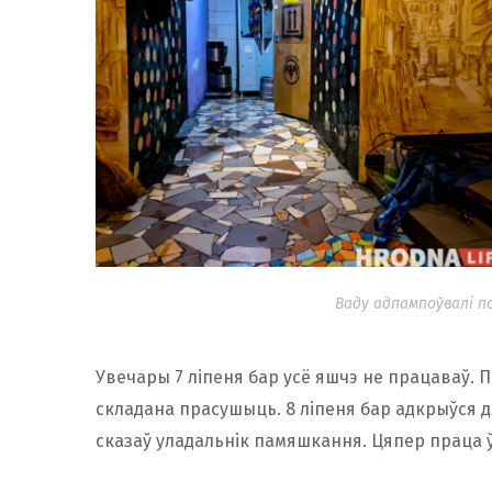
Ваду адпампоўвалі п
Увечары 7 ліпеня бар усё яшчэ не працаваў. П
складана прасушыць. 8 ліпеня бар адкрыўся д
сказаў уладальнік памяшкання. Цяпер праца 