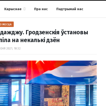
Карыснае
Пра нас
Падтрымай нас
З МЕСЦА
д дажджу. Гродзенскія ўстановы
іла на некалькі дзён
ЕНЯ 2021, 18:32