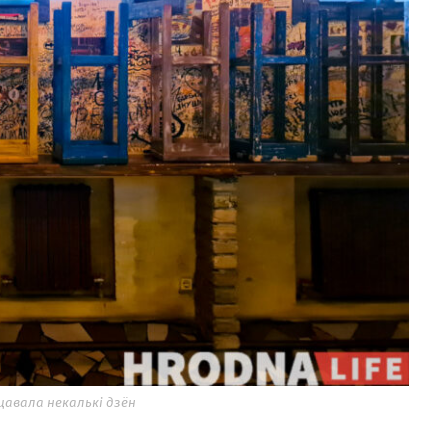
ацавала некалькі дзён