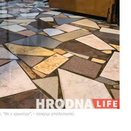
“Як з крыніцы”, – кажуць уладальнікі.