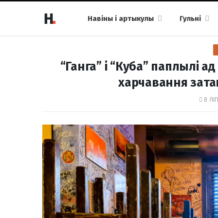
Навіны і артыкулы
Гульні
“Ганга” і “Куба” паплылі а
харчавання затап
8 ЛІП