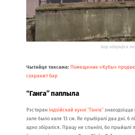
Бар адкрыўся то
Чытайце таксама:
Помещение «Кубы» продают
сохранит бар
“Ганга” паплыла
Рэстаран
індзійскай кухні “Ганга”
знаходзіцца 
зале было каля 13 см. Яе прыбіралі два дні. 6
адно збіраліся. Працу не спынілі, бо прыйшлі