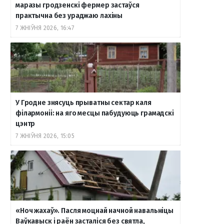
маразы гродзенскі фермер застаўся
практычна без ураджаю лахіны
7 ЖНІЎНЯ 2026, 16:47
У Гродне знясуць прыватны сектар каля
філармоніі: на яго месцы пабудуюць грамадскі
цэнтр
7 ЖНІЎНЯ 2026, 15:05
«Ноч жахаў». Пасля моцнай начной навальніцы
Ваўкавыск і раён засталіся без святла,