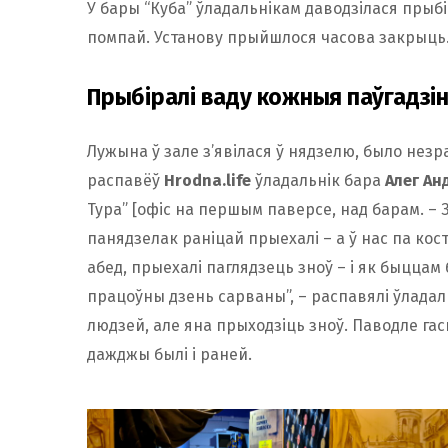
У бары “Куба” ўладальнікам даводзілася прыб
помпай. Установу прыйшлося часова закрыць
Прыбіралі ваду кожныя паўгадзі
Лужына ў зале з’явілася ў нядзелю, было незра
распавёў
Hrodna.life
ўладальнік бара
Алег Ан
Тура” [офіс на першым паверсе, над барам. – 
панядзелак раніцай прыехалі – а ў нас па кост
абед, прыехалі паглядзець зноў – і як быццам 
працоўны дзень сарваны”, – распавялі ўладал
людзей, але яна прыходзіць зноў. Паводле га
дажджы былі і раней.