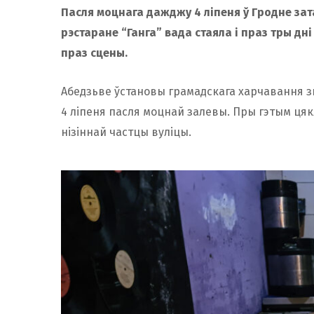
Пасля моцнага дажджу 4 ліпеня ў Гродне зата
рэстаране “Ганга” вада стаяла і праз тры д
праз сцены.
Абедзьве ўстановы грамадскага харчавання зн
4 ліпеня пасля моцнай залевы. Пры гэтым ця
нізіннай частцы вуліцы.