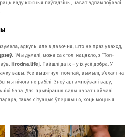
іраць ваду кожныя паўгадзіны, нават адпампоўвалі
.
ны
зумела, адкуль, але відавочна, што не праз уваход,
дрэеў
. “Мы думалі, можа са столі нацякло, з “Топ-
Заўв.
Hrodna.life
]. Пайшлі да іх – у іх усё добра. У
ачку вады. Усё выцягнулі помпай, вымылі, з’ехалі на
бы мы нічога не рабілі! Зноў адпампоўвалі ваду,
ьнікі бара. Для прыбірання вады нават наймалі
спадара, такая сітуацыя ўпершыню, хоць моцныя