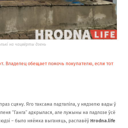
лькі на чацвёрты дзень
. Владелец обещает помочь покупателю, если тот
праз сцяну. Яго таксама падтапіла, у нядзелю вады ў
 ліпеня “Ганга” адкрылася, але лужыны на падлозе ўсё
 людзі – было няёмка выганяць, распавёў
Hrodna.life