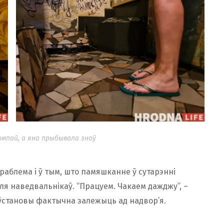
омпай, а яна прыбывала зноў
раблема і ў тым, што памяшканне ў сутарэнні
ля наведвальнікаў. “Працуем. Чакаем дажджу”, –
ўстановы фактычна залежыць ад надвор’я.