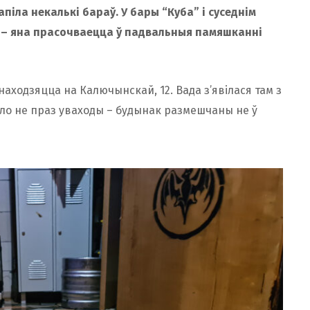
піла некалькі бараў. У бары “Куба” і суседнім
ні – яна прасочваецца ў падвальныя памяшканні
аходзяцца на Калючынскай, 12. Вада з’явілася там з
кло не праз уваходы – будынак размешчаны не ў