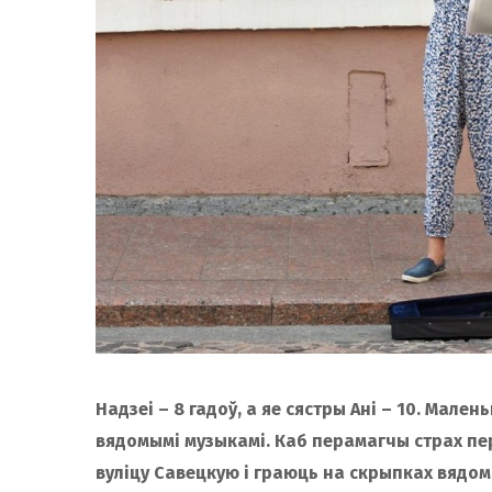
Надзеі – 8 гадоў, а яе сястры Ані – 10. Мале
вядомымі музыкамі. Каб перамагчы страх пе
вуліцу Савецкую і граюць на скрыпках вядомы