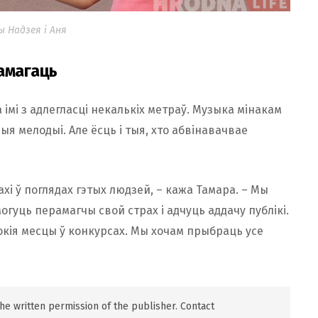
 Надзея і Аня
амагаць
 імі з адлегласці некалькіх метраў. Музыка мінакам
ыя мелодыі. Але ёсць і тыя, хто абвінавачвае
ахі ў поглядах гэтых людзей, – кажа Тамара. – Мы
огуць перамагчы свой страх і адчуць аддачу публікі.
окія месцы ў конкурсах. Мы хочам прыбраць усе
 the written permission of the publisher. Contact