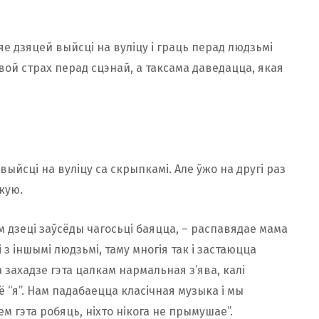
е дзяцей выйсці на вуліцу і граць перад людзьмі
ой страх перад сцэнай, а таксама даведацца, якая
йсці на вуліцу са скрыпкамі. Але ўжо на другі раз
кую.
вм дзеці заўсёды чагосьці баяцца, – распавядае мама
 з іншымі людзьмі, таму многія так і застаюцца
захадзе гэта цалкам нармальная з’ява, калі
ё “я”. Нам падабаецца класічная музыка і мы
 гэта робяць, ніхто нікога не прымушае”.