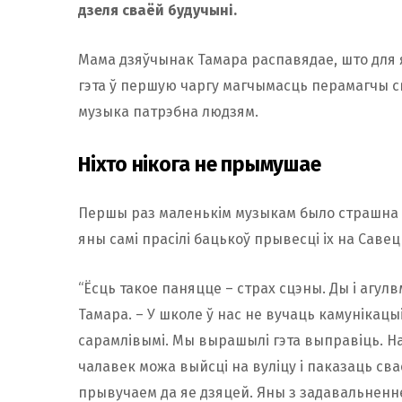
дзеля сваёй будучыні.
Мама дзяўчынак Тамара распавядае, што для я
гэта ў першую чаргу магчымасць перамагчы св
музыка патрэбна людзям.
Ніхто нікога не прымушае
Першы раз маленькім музыкам было страшна вы
яны самі прасілі бацькоў прывесці іх на Савец
“Ёсць такое паняцце – страх сцэны. Ды і агул
Тамара. – У школе ў нас не вучаць камунікацыі
сарамлівымі. Мы вырашылі гэта выправіць. На 
чалавек можа выйсці на вуліцу і паказаць сва
прывучаем да яе дзяцей. Яны з задавальненнем