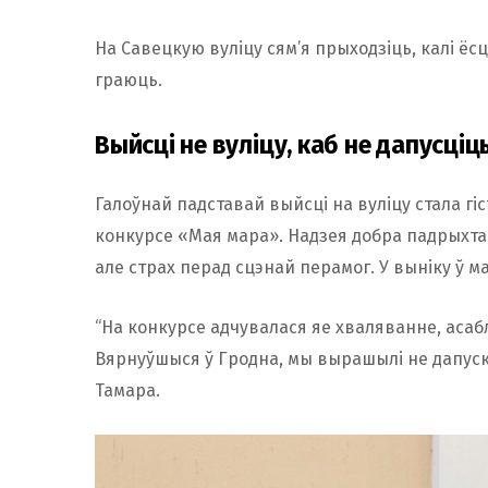
На Савецкую вуліцу сям’я прыходзіць, калі ёсць
граюць.
Выйсці не вуліцу, каб не дапусці
Галоўнай падставай выйсці на вуліцу стала г
конкурсе «Мая мара». Надзея добра падрыхтав
але страх перад сцэнай перамог. У выніку ў м
“На конкурсе адчувалася яе хваляванне, асабл
Вярнуўшыся ў Гродна, мы вырашылі не дапуска
Тамара.