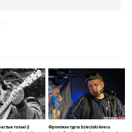
Ь
астыя толькі ў
Фронтмэн гурта Dzieciuki Алесь