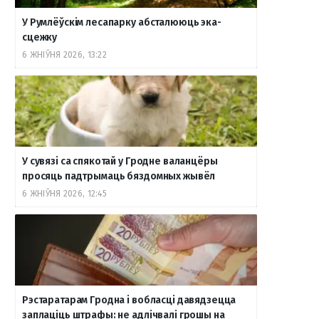
У Румлёўскім лесапарку абсталююць эка-
сцежку
6 ЖНІЎНЯ 2026, 13:22
У сувязі са спякотай у Гродне валанцёры
просяць падтрымаць бяздомных жывёл
6 ЖНІЎНЯ 2026, 12:45
Рэстаратарам Гродна і вобласці давядзецца
заплаціць штрафы: не адлічвалі грошы на