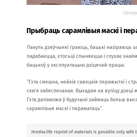
Сёстры
Прыбраць сарамлівыя маскі і пер
Пакуль дзяўчынкі граюць, бацькі назіраюць за
падабаецца, хтосьці спыняецца і слухае знаём
бацькоў у эксплуатацыю дзіцячай працы.
“Гэта смешна, нейкія савецкія перажыткі і стр
сям’я забяспечаная. Выхадам на вуліцу дзеці м
Гэта дапаможа ў будучыні займаць больш выс
сарамлівыя маскі і перамагаць”.
Hrodna.life reprint of materials is possible only with