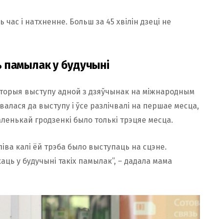
 час і натхненне. Больш за 45 хвілін дзеці не
ць памылак у будучыні
історыя выступу адной з дзяўчынак на міжнародным
алася да выступу і ўсе разлічвалі на першае месца,
аленькай гродзенкі было толькі трэцяе месца.
іва калі ёй трэба было выступаць на сцэне.
ць у будучыні такіх памылак”, – дадала мама