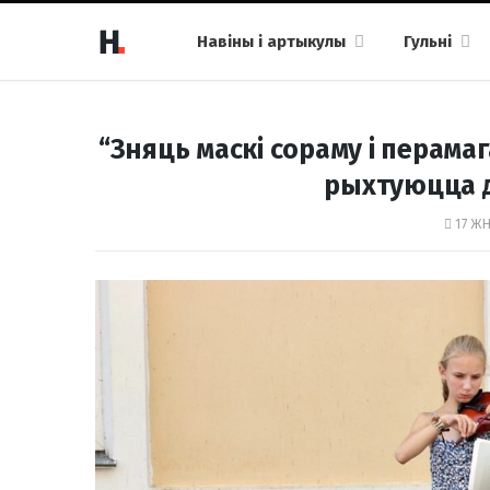
Навіны і артыкулы
Гульні
“Зняць маскі сораму і перамаг
рыхтуюцца д
17 ЖН