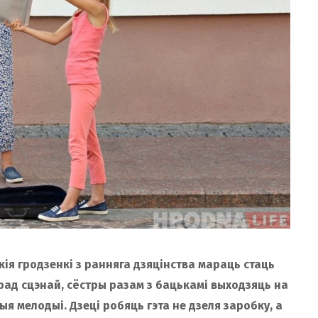
нькія гродзенкі з ранняга дзяцінства мараць стаць
рад сцэнай, сёстры разам з бацькамі выходзяць на
я мелодыі. Дзеці робяць гэта не дзеля заробку, а