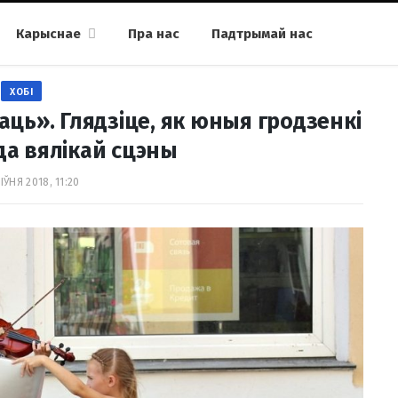
Карыснае
Пра нас
Падтрымай нас
ХОБІ
аць». Глядзіце, як юныя гродзенкі
а вялікай сцэны
ІЎНЯ 2018, 11:20