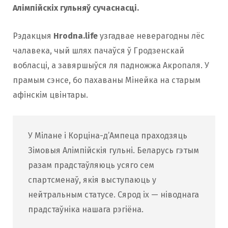
Алімпійскіх гульняў сучаснасці.
Рэдакцыя
Hrodna.life
узгадвае неверагодны лёс
чалавека, чый шлях пачаўся ў Гродзенскай
вобласці, а завяршыўся ля падножжа Акропаля. У
прамым сэнсе, бо пахаваны Мінейка на старым
афінскім цвінтары.
У Мілане і Корціна-д’Ампеца праходзяць
Зімовыя Алімпійскія гульні. Беларусь гэтым
разам прадстаўляюць усяго сем
спартсменаў, якія выступаюць у
нейтральным статусе. Сярод іх — ніводнага
прадстаўніка нашага рэгіёна.