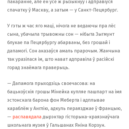
пакаранне, але ён усё ж рызыкнуў і адправіўся
спачатку ў Маскву, а затым — у Санкт-Пецярбург.
У гэты ж час яго маці, нічога не ведаючы пра лёс
сына, убачыла трывожны сон — нібыта Зыгмунт
блукае па Пецярбургу абарваны, без грошай і
дапамогі. Сон аказаўся амаль прарочым. Жанчына
так уразілася ім, што нават адправіла ў расійскі
горад знаёмага праверыць.
— Дапамога прыходзіць своечасова: на
бацькоўскія грошы Мінейка купляе пашпарт на імя
эстонскага барона фон Меберта і адплывае
караблём у Англію, адкуль пераязджае ў Францыю,
—
распавядала
дырэктар гісторыка-краязнаўчага
школьнага музея ў Гальшанах Яніна Корзун.