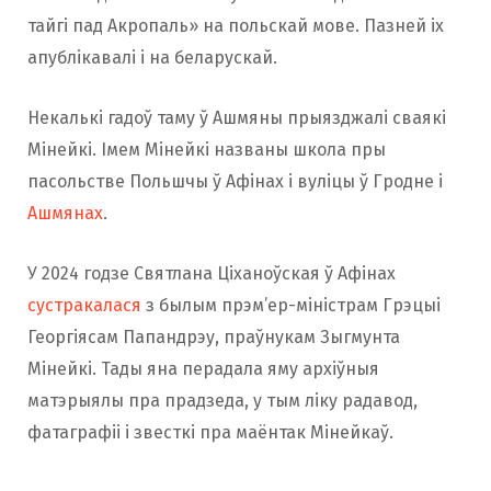
тайгі пад Акропаль» на польскай мове. Пазней іх
апублікавалі і на беларускай.
Некалькі гадоў таму ў Ашмяны прыязджалі сваякі
Мінейкі. Імем Мінейкі названы школа пры
пасольстве Польшчы ў Афінах і вуліцы ў Гродне і
Ашмянах
.
У 2024 годзе Святлана Ціханоўская ў Афінах
сустракалася
з былым прэм’ер-міністрам Грэцыі
Георгіясам Папандрэу, праўнукам Зыгмунта
Мінейкі. Тады яна перадала яму архіўныя
матэрыялы пра прадзеда, у тым ліку радавод,
фатаграфіі і звесткі пра маёнтак Мінейкаў.