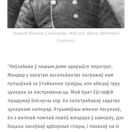
Зігмунд Мінейка ў юнацтве, 1858 год. Фота: Wikimedia
Commons
“Неўзабаве ў нашым доме здарыўся ператрус.
Жандар у залатых аксельбантах пагражаў нам
лупцоўкай за ўтойванне праўды, але абяцаў гару
цукерак за паслухмянасць. Мой брат Еўстафій
прыдумаў бліскучы ход: ён запатрабаваў задатак
цукеркамі наперад. Атрымаўшы жменю ласункаў,
ён з вялікай помпай павёў жандара ў каморку, дзе
бацька захоўваў адборныя сігары, і паказаў на іх