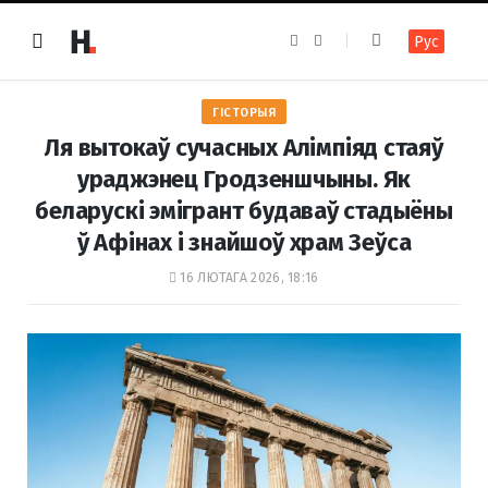
F
I
Рус
a
n
c
s
e
t
b
a
o
g
ГІСТОРЫЯ
o
r
k
a
Ля вытокаў сучасных Алімпіяд стаяў
m
ураджэнец Гродзеншчыны. Як
беларускі эмігрант будаваў стадыёны
ў Афінах і знайшоў храм Зеўса
16 ЛЮТАГА 2026, 18:16