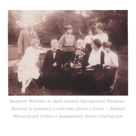
Зыгмунт Мінейка са сваёй жонкай Празерпінай Манарыс-
Мінейка (у цэнтры), а таксама адной з дачок — Ядвігай
Ябланоўскай (побач з Зыгмунтам). Фота: interlog.com