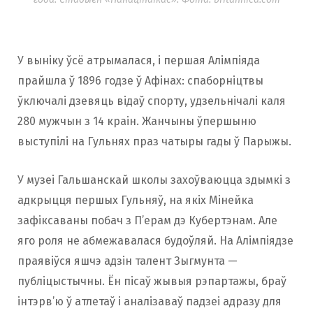
У выніку ўсё атрымалася, і першая Алімпіяда
прайшла ў 1896 годзе ў Афінах: спаборніцтвы
ўключалі дзевяць відаў спорту, удзельнічалі каля
280 мужчын з 14 краін. Жанчыны ўпершыню
выступілі на Гульнях праз чатыры гады ў Парыжы.
У музеі Гальшанскай школы захоўваюцца здымкі з
адкрыцця першых Гульняў, на якіх Мінейка
зафіксаваны побач з П’ерам дэ Кубертэнам. Але
яго роля не абмежавалася будоўляй. На Алімпіядзе
праявіўся яшчэ адзін талент Зыгмунта —
публіцыстычны. Ён пісаў жывыя рэпартажы, браў
інтэрв’ю ў атлетаў і аналізаваў падзеі адразу для