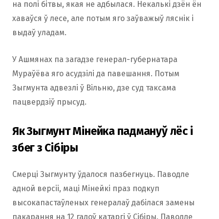
на полі бітвы, якая не адбылася. Некалькі дзён ён
хаваўся ў лесе, але потым яго заўважыў ляснік і
выдаў уладам.
У Ашмянах па загадзе генерал-губернатара
Мураўёва яго асудзілі да павешання. Потым
Зыгмунта адвезлі ў Вільню, дзе суд таксама
пацвердзіў прысуд.
Як Зыгмунт Мінейка падмануў лёс і
збег з Сібіры
Смерці Зыгмунту ўдалося пазбегнуць. Паводле
адной версіі, маці Мінейкі праз подкуп
высокапастаўленых генералаў дабілася замены
пакарання на 12 гадоў катаргі ў Сібіры. Паводле