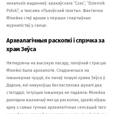
некалькіх выданняў: кракаўскага “Czas”, “Dziennik
Polski”, а таксама «Львоўскай газеты». Фактычна
Мінейка стаў адным з першых спартыўных
журналістаў у свеце.
Археалагічныя раскопкі і спрэчка за
храм Зеўса
Нягледзячы на высокую пасаду, галоўнай страсцю
Мінейкі была археалогія. Спадзеючыся на
інжынернае чуццё, ён пачаў пошукі храма Зеўса ў
Дадоне, які навукоўцы беспаспяхова шукалі два
стагоддзі. Інтуіцыя інжынера не падвяла: Мінейка
дакладна вызначыў месца раскопак, здзейсніўшы
адну з самых гучных археалагічных сенсацый таго