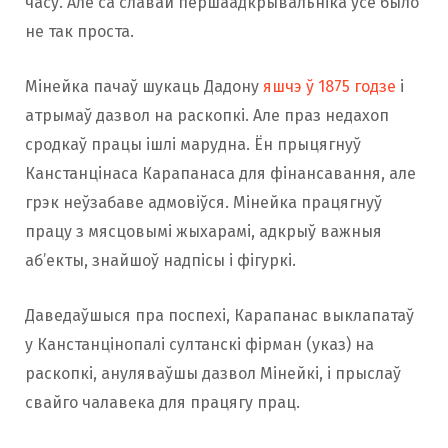
часу. Але са славай першаадкрывальніка ўсё было
не так проста.
Мінейка пачаў шукаць Дадону
яшчэ ў 1875 годзе
і
атрымаў дазвол на раскопкі. Але праз недахоп
сродкаў працы ішлі марудна. Ён прыцягнуў
Канстанцінаса Карапанаса для фінансавання, але
грэк неўзабаве адмовіўся. Мінейка працягнуў
працу з мясцовымі жыхарамі, адкрыў важныя
аб’екты, знайшоў надпісы і фігуркі.
Даведаўшыся пра поспехі, Карапанас выклапатаў
у Канстанцінопалі султанскі фірман (указ) на
раскопкі, ануляваўшы дазвол Мінейкі, і прыслаў
свайго чалавека для працягу прац.