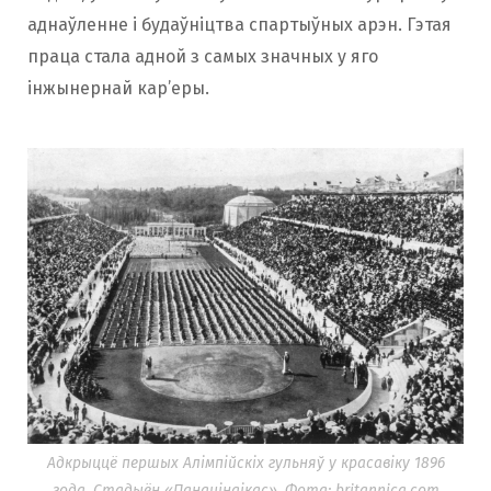
аднаўленне і будаўніцтва спартыўных арэн. Гэтая
праца стала адной з самых значных у яго
інжынернай кар’еры.
Адкрыццё першых Алімпійскіх гульняў у красавіку 1896
года. Стадыён «Панацінаікас». Фота: britannica.com