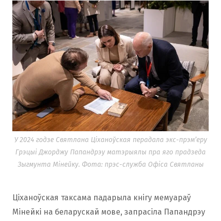
У 2024 годзе Святлана Ціханоўская перадала экс-прэм’еру
Грэцыі Джорджу Папандрэу матэрыялы пра яго прадзеда
Зыгмунта Мінейку. Фота: прэс-служба Офіса Святланы
Ціханоўская таксама падарыла кнігу мемуараў
Мінейкі на беларускай мове, запрасіла Папандрэу