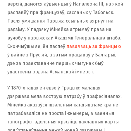
версій, дамогся аўдыенцыі ў Напалеона III, на якой
распавёў пра французаў, сасланых у Табольск.
Пасля ўмяшання Парыжа ссыльных вярнулі на
радзіму. У падзяку Мінейка атрымаў права на
вучобу ў парыжскай Акадэміі Генеральнага штаба.
Скончыўшы яе, ён паспеў
паваяваць за Францыю
ў вайне з Прусіяй, а затым працаваў у Балгарыі,
дзе за праектаванне першых чыгунак быў
удастоены ордэна Асманскай імперыі.
У 1870-х гадах ён едзе ў Грэцыю: маладая
дзяржава мела вострую патрэбу ў прафесіяналах.
Мінейка аказаўся ідэальным кандыдатам: краіне
патрабаваліся не проста інжынеры, а ваенныя
тапографы, здольныя крэсліць дакладныя карты
для ўстанаўлення межаў новай дзяржавы і