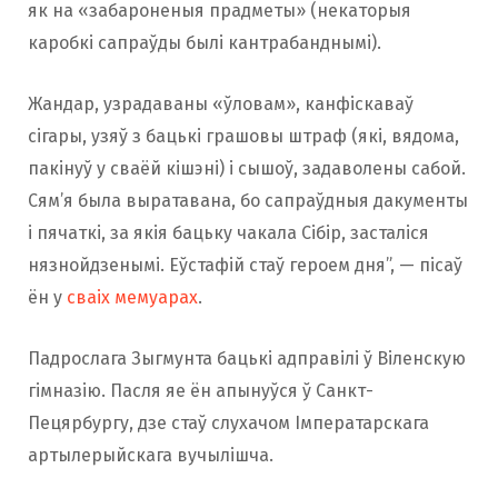
як на «забароненыя прадметы» (некаторыя
каробкі сапраўды былі кантрабанднымі).
Жандар, узрадаваны «ўловам», канфіскаваў
сігары, узяў з бацькі грашовы штраф (які, вядома,
пакінуў у сваёй кішэні) і сышоў, задаволены сабой.
Сям’я была выратавана, бо сапраўдныя дакументы
і пячаткі, за якія бацьку чакала Сібір, засталіся
нязнойдзенымі. Еўстафій стаў героем дня”, — пісаў
ён у
сваіх мемуарах
.
Падрослага Зыгмунта бацькі адправілі ў Віленскую
гімназію. Пасля яе ён апынуўся ў Санкт-
Пецярбургу, дзе стаў слухачом Імператарскага
артылерыйскага вучылішча.