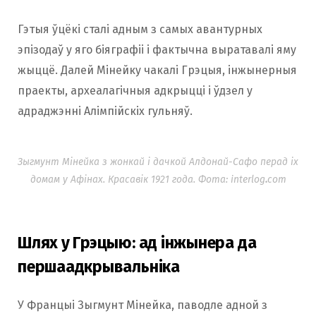
Гэтыя ўцёкі сталі адным з самых авантурных
эпізодаў у яго біяграфіі і фактычна выратавалі яму
жыццё. Далей Мінейку чакалі Грэцыя, інжынерныя
праекты, археалагічныя адкрыцці і ўдзел у
адраджэнні Алімпійскіх гульняў.
Зыгмунт Мінейка з жонкай і дачкой Алдонай-Сафо перад іх
домам у Афінах. Красавік 1921 года. Фота: interlog
.
com
Шлях у Грэцыю: ад інжынера да
першаадкрывальніка
У Францыі Зыгмунт Мінейка, паводле адной з