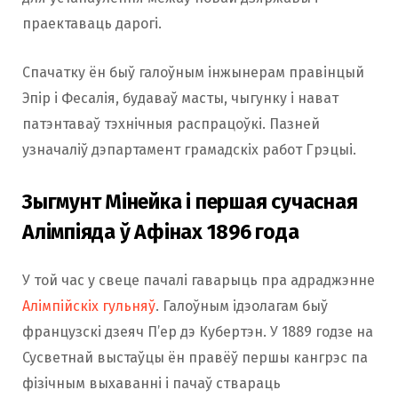
праектаваць дарогі.
Спачатку ён быў галоўным інжынерам правінцый
Эпір і Фесалія, будаваў масты, чыгунку і нават
патэнтаваў тэхнічныя распрацоўкі. Пазней
узначаліў дэпартамент грамадскіх работ Грэцыі.
Зыгмунт Мінейка і першая сучасная
Алімпіяда ў Афінах 1896 года
У той час у свеце пачалі гаварыць пра адраджэнне
Алімпійскіх гульняў
. Галоўным ідэолагам быў
французскі дзеяч П’ер дэ Кубертэн. У 1889 годзе на
Сусветнай выстаўцы ён правёў першы кангрэс па
фізічным выхаванні і пачаў ствараць