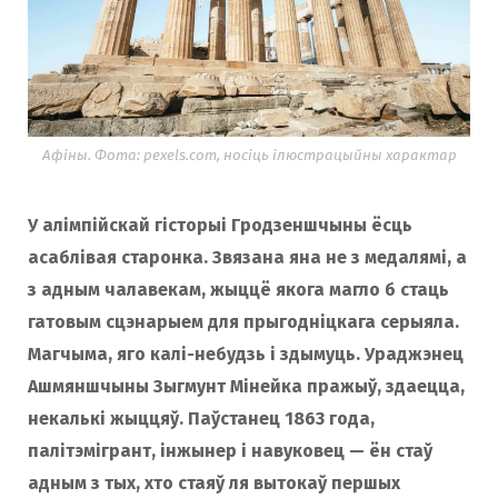
Афіны. Фота: pexels.com, носіць ілюстрацыйны характар
У алімпійскай гісторыі Гродзеншчыны ёсць
асаблівая старонка. Звязана яна не з медалямі, а
з адным чалавекам, жыццё якога магло б стаць
гатовым сцэнарыем для прыгодніцкага серыяла.
Магчыма, яго калі-небудзь і здымуць. Ураджэнец
Ашмяншчыны Зыгмунт Мінейка пражыў, здаецца,
некалькі жыццяў. Паўстанец 1863 года,
палітэмігрант, інжынер і навуковец — ён стаў
адным з тых, хто стаяў ля вытокаў першых