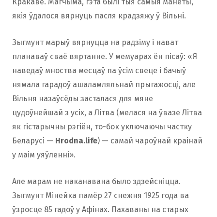
Кракаве. Магчыма, гэта былі тыя самыя манеты,
якія ўдалося вярнуць пасля крадзяжу ў Вільні.
Зыгмунт марыў вярнуцца на радзіму і нават
планаваў сваё вяртанне. У мемуарах ён пісаў: «Я
наведаў мноства месцаў па ўсім свеце і бачыў
нямала гарадоў ашаламляльнай прыгажосці, але
Вільня назаўсёды засталася для мяне
цудоўнейшай з усіх, а Літва (мелася на ўвазе Літва
як гістарычны рэгіён, то-бок уключаючы частку
Беларусі —
Hrodna.life
) — самай чароўнай краінай
у маім уяўленні».
Але марам не наканавана было здзейсніцца.
Зыгмунт Мінейка памёр 27 снежня 1925 года ва
ўзросце 85 гадоў у Афінах. Пахаваны на старых