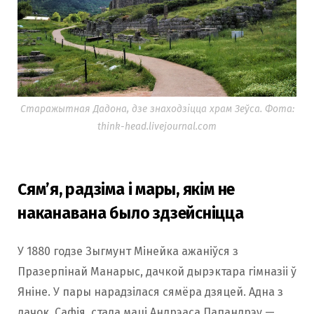
Старажытная Дадона, дзе знаходзіцца храм Зеўса. Фота:
think-head.livejournal.com
Сям’я, радзіма і мары, якім не
наканавана было здзейсніцца
У 1880 годзе Зыгмунт Мінейка ажаніўся з
Празерпінай Манарыс, дачкой дырэктара гімназіі ў
Яніне. У пары нарадзілася сямёра дзяцей. Адна з
дачок, Сафія, стала маці Андрэаса Папандрэу —