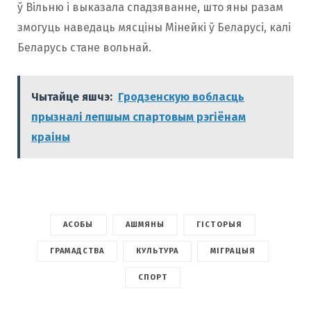
ў Вільню і выказала спадзяванне, што яны разам
змогуць наведаць мясціны Мінейкі ў Беларусі, калі
Беларусь стане вольнай.
Чытайце яшчэ:
Гродзенскую вобласць
прызналі лепшым спартовым рэгіёнам
краіны
АСОБЫ
АШМЯНЫ
ГІСТОРЫЯ
ГРАМАДСТВА
КУЛЬТУРА
МІГРАЦЫЯ
СПОРТ