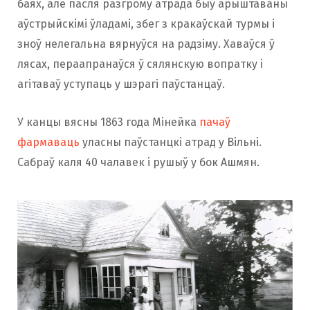
баях, але пасля разгрому атрада быў арыштаваны
аўстрыйскімі ўладамі, збег з кракаўскай турмы і
зноў нелегальна вярнуўся на радзіму. Хаваўся ў
лясах, пераапранаўся ў сялянскую вопратку і
агітаваў уступаць у шэрагі паўстанцаў.
У канцы вясны 1863 года Мінейка
пачаў
фармаваць
уласны паўстанцкі атрад у Вільні.
Сабраў каля 40 чалавек і рушыў у бок Ашмян.