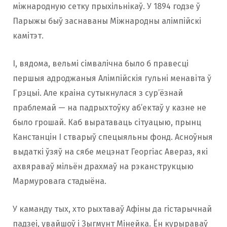
міжнародную сетку прыхільнікаў. У 1894 годзе ў
Парыжы быў заснаваны Міжнародны алімпійскі
камітэт.
І, вядома, вельмі сімвалічна было б правесці
першыя адроджаныя Алімпійскія гульні менавіта ў
Грэцыі. Але краіна сутыкнулася з сур’ёзнай
праблемай — на падрыхтоўку аб’ектаў у казне не
было грошай. Каб выратаваць сітуацыю, прынц
Канстанцін I стварыў спецыяльны фонд. Асноўныя
выдаткі ўзяў на сябе мецэнат Георгіас Авераз, які
ахвяраваў мільён драхмаў на рэканструкцыю
Мармуровага стадыёна.
У каманду тых, хто рыхтаваў Афіны да гістарычнай
падзеі, увайшоў і Зыгмунт Мінейка. Ён курыраваў