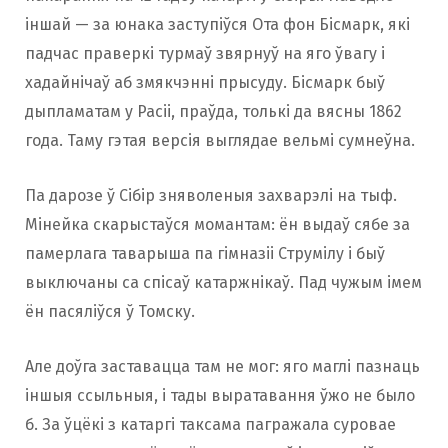
іншай — за юнака заступіўся Ота фон Бісмарк, які
падчас праверкі турмаў звярнуў на яго ўвагу і
хадайнічаў аб змякчэнні прысуду. Бісмарк быў
дыпламатам у Расіі, праўда, толькі да вясны 1862
года. Таму гэтая версія выглядае вельмі сумнеўна.
Па дарозе ў Сібір зняволеныя захварэлі на тыф.
Мінейка скарыстаўся момантам: ён выдаў сябе за
памерлага таварыша па гімназіі Струмілу і быў
выключаны са спісаў катаржнікаў. Пад чужым імем
ён пасяліўся ў Томску.
Але доўга заставацца там не мог: яго маглі пазнаць
іншыя ссыльныя, і тады выратавання ўжо не было
б. За ўцёкі з катаргі таксама пагражала суровае