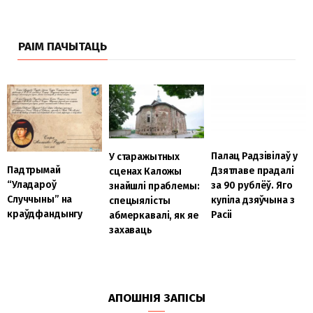
РАІМ ПАЧЫТАЦЬ
Палац Радзівілаў у
У старажытных
Падтрымай
Дзятлаве прадалі
сценах Каложы
“Уладароў
за 90 рублёў. Яго
знайшлі праблемы:
Случчыны” на
купіла дзяўчына з
спецыялісты
краўдфандынгу
Расіі
абмеркавалі, як яе
захаваць
АПОШНІЯ ЗАПІСЫ