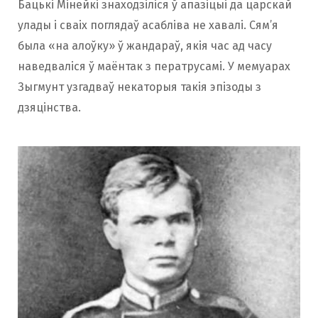
Бацькі Мінейкі знаходзіліся ў апазіцыі да царскай
улады і сваіх поглядаў асабліва не хавалі. Сям’я
была «на алоўку» ў жандараў, якія час ад часу
наведваліся ў маёнтак з ператрусамі. У мемуарах
Зыгмунт узгадваў некаторыя такія эпізоды з
дзяцінства.