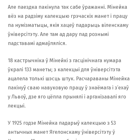
Але паездка пакінула так сабе ўражанні. Мінейка
вёз на радзіму калекцыю грэчаскіх манет і працу
па нумізматыцы, якія хацеў падарыць віленскаму
ўніверсітэту. Але там ад дару пад рознымі
падставамі адмаўляліся.
18 кастрычніка ў Мінейкі з гасцінічнага нумара
ўкралі 133 манеты; з калекцыі для ўніверсітэта
ацалела толькі шэсць штук. Расчараваны Мінейка
пакінуў сваю навуковую працу ў знаёмага і з’ехаў
у Львоў, дзе яго цёпла прынялі і арганізавалі яго
лекцыі.
У 1925 годзе Мінейка падарыў калекцыю з 53
антычных манет Ягелонскаму ўніверсітэту ў