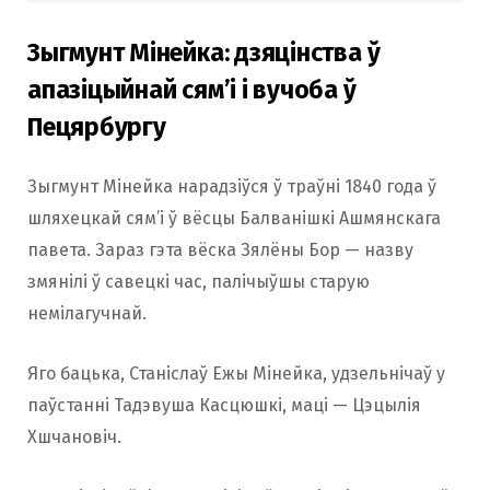
Зыгмунт Мінейка: дзяцінства ў
апазіцыйнай сям’і і вучоба ў
Пецярбургу
Зыгмунт Мінейка нарадзіўся ў траўні 1840 года ў
шляхецкай сям’і ў вёсцы Балванішкі Ашмянскага
павета. Зараз гэта вёска Зялёны Бор — назву
змянілі ў савецкі час, палічыўшы старую
немілагучнай.
Яго бацька, Станіслаў Ежы Мінейка, удзельнічаў у
паўстанні Тадэвуша Касцюшкі, маці — Цэцылія
Хшчановіч.