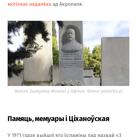
могілках недалёка
ад Акропаля.
Магіла Зыгмунта Мінейкі ў Афінах. Фота: polonika.pl
Памяць, мемуары і Ціханоўская
У 1971 годзе выйшлі яго ўспаміны пад назвай «З