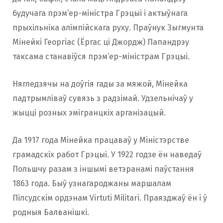
будучага прэм’ер-міністра Грэцыі і актыўнага
прыхільніка алімпійскага руху. Праўнук Зыгмунта
Мінейкі Георгіас (Ёргас ці Джордж) Папандрэу
таксама станавіўся прэм’ер-міністрам Грэцыі.
Нягледзячы на доўгія гады за мяжой, Мінейка
падтрымліваў сувязь з радзімай. Удзельнічаў у
жыцці розных эмігранцкіх арганізацый.
Да 1917 года Мінейка працаваў у Міністэрстве
грамадскіх работ Грэцыі. У 1922 годзе ён наведаў
Польшчу разам з іншымі ветэранамі паўстання
1863 года. Быў узнагароджаны маршалам
Пілсудскім ордэнам Virtuti Militari. Праязджаў ён і ў
родныя Балванішкі.