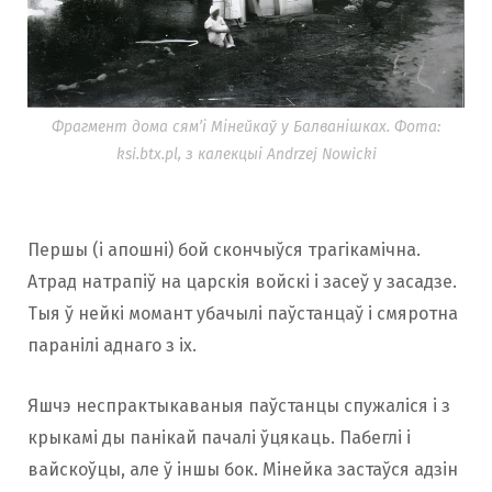
Фрагмент дома сям’і Мінейкаў у Балванішках. Фота:
ksi.btx.pl, з калекцыі Andrzej Nowicki
Першы (і апошні) бой скончыўся трагікамічна.
Атрад натрапіў на царскія войскі і засеў у засадзе.
Тыя ў нейкі момант убачылі паўстанцаў і смяротна
паранілі аднаго з іх.
Яшчэ неспрактыкаваныя паўстанцы спужаліся і з
крыкамі ды панікай пачалі ўцякаць. Пабеглі і
вайскоўцы, але ў іншы бок. Мінейка застаўся адзін