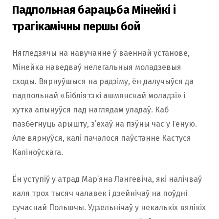
Падпольная барацьба Мінейкі і
трагікамічны першы бой
Нягледзячы на навучанне ў ваеннай установе,
Мінейка наведваў нелегальныя моладзевыя
сходы. Вярнуўшыся на радзіму, ён далучыўся да
падпольнай «Бібліятэкі ашмянскай моладзі» і
хутка апынуўся пад наглядам уладаў. Каб
пазбегнуць арышту, з’ехаў на пэўны час у Геную.
Але вярнуўся, калі пачалося паўстанне Кастуся
Каліноўскага.
Ён уступіў у атрад Мар’яна Лангевіча, які налічваў
каля трох тысяч чалавек і дзейнічаў на поўдні
сучаснай Польшчы. Удзельнічаў у некалькіх вялікіх