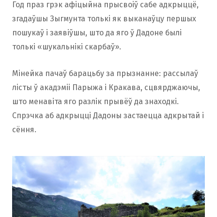
Год праз грэк афіцыйна прысвоіў сабе адкрыццё,
згадаўшы Зыгмунта толькі як выканаўцу першых
пошукаў і заявіўшы, што да яго ў Дадоне былі
толькі «шукальнікі скарбаў».
Мінейка пачаў барацьбу за прызнанне: рассылаў
лісты ў акадэміі Парыжа і Кракава, сцвярджаючы,
што менавіта яго разлік прывёў да знаходкі.
Спрэчка аб адкрыцці Дадоны застаецца адкрытай і
сёння.