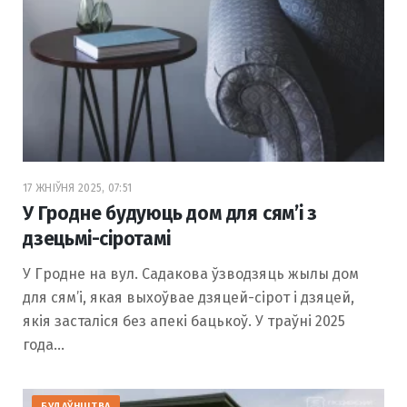
17 ЖНІЎНЯ 2025, 07:51
У Гродне будуюць дом для сям’і з
дзецьмі-сіротамі
У Гродне на вул. Садакова ўзводзяць жылы дом
для сям’і, якая выхоўвае дзяцей-сірот і дзяцей,
якія засталіся без апекі бацькоў. У траўні 2025
года…
БУДАЎНІЦТВА