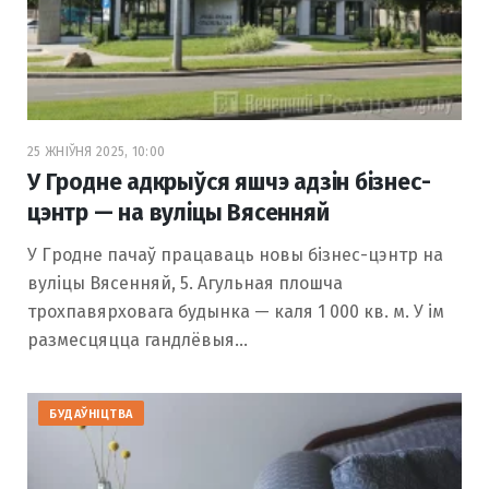
25 ЖНІЎНЯ 2025, 10:00
У Гродне адкрыўся яшчэ адзін бізнес-
цэнтр — на вуліцы Вясенняй
У Гродне пачаў працаваць новы бізнес-цэнтр на
вуліцы Вясенняй, 5. Агульная плошча
трохпавярховага будынка — каля 1 000 кв. м. У ім
размесцяцца гандлёвыя…
БУДАЎНІЦТВА