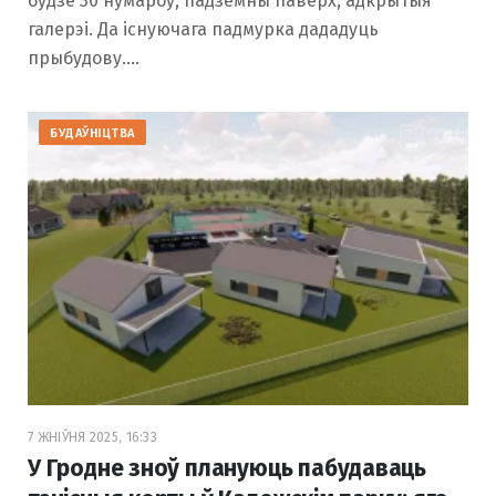
будзе 30 нумароў, падземны паверх, адкрытыя
галерэі. Да існуючага падмурка дададуць
прыбудову.…
БУДАЎНІЦТВА
7 ЖНІЎНЯ 2025, 16:33
У Гродне зноў плануюць пабудаваць