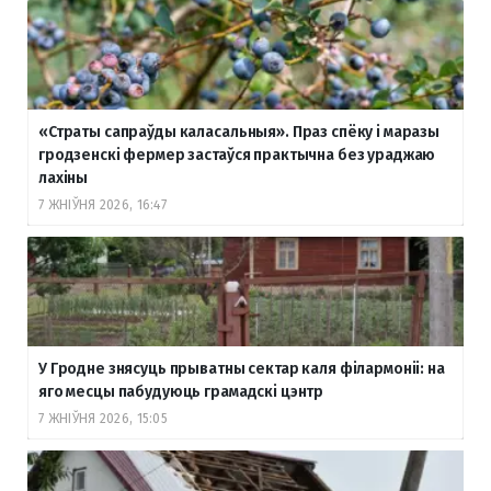
«Страты сапраўды каласальныя». Праз спёку і маразы
гродзенскі фермер застаўся практычна без ураджаю
лахіны
7 ЖНІЎНЯ 2026, 16:47
У Гродне знясуць прыватны сектар каля філармоніі: на
яго месцы пабудуюць грамадскі цэнтр
7 ЖНІЎНЯ 2026, 15:05