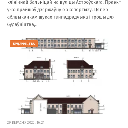
клінічнай бальніцай на вуліцы Астроўскага. Праект
ужо прайшоў дзяржаўную экспертызу. Цяпер
аблвыканкам шукае генпадрадчыка і грошы для
будаўніцтва,…
БУДАЎНІЦТВА
29 ВЕРАСНЯ 2025, 16:21