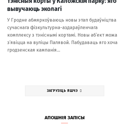
тэнісныя корты ў Каложскім парку: яго
вывучаюць эколагі
У Гродне абмяркоўваюць новы этап будаўніцтва
сучаснага фізкультурна-аздараўленчага
комплексу з тэніснымі кортамі. Новы аб’ект можа
з’явіцца на вуліцы Палявой. Пабудаваць яго хоча
гродзенская кампанія…
ЗАГРУЗІЦЬ ЯШЧЭ
АПОШНІЯ ЗАПІСЫ