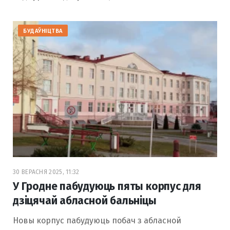
БУДАЎНІЦТВА
30 ВЕРАСНЯ 2025, 11:32
У Гродне пабудуюць пяты корпус для
дзіцячай абласной бальніцы
Новы корпус пабудуюць побач з абласной