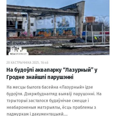
20 КАСТРЫЧНІКА 2025, 16:46
На будоўлі аквапарку “Лазурный” у
Гродне знайшлі парушэнні
На месцы былога басейна «Лазурный» ідзе
будоўля. Дзяржбуднагляд выявіў парушэнні. На
тэрыторыі засталося будаўнічае смецце і
неабароненыя матэрыялы, ёсць праблемы з
падмуркам і дакументацыяй.…