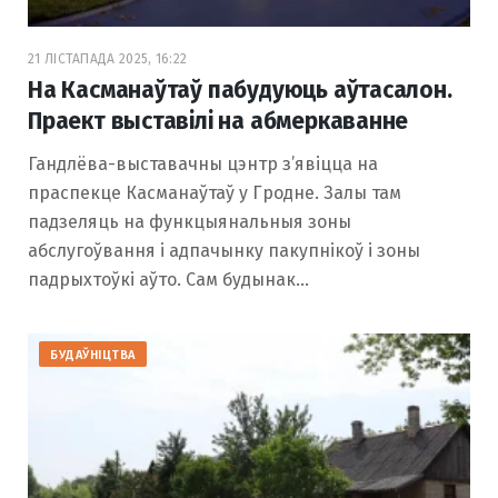
21 ЛІСТАПАДА 2025, 16:22
На Касманаўтаў пабудуюць аўтасалон.
Праект выставілі на абмеркаванне
Гандлёва-выставачны цэнтр з’явіцца на
праспекце Касманаўтаў у Гродне. Залы там
падзеляць на функцыянальныя зоны
абслугоўвання і адпачынку пакупнікоў і зоны
падрыхтоўкі аўто. Сам будынак…
БУДАЎНІЦТВА