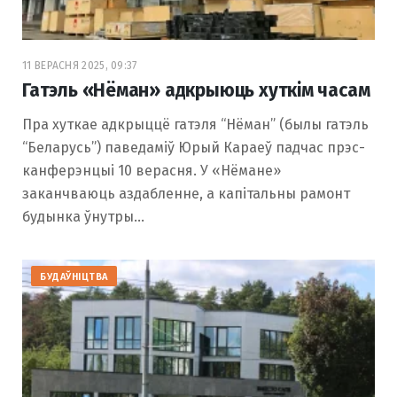
11 ВЕРАСНЯ 2025, 09:37
Гатэль «Нёман» адкрыюць хуткім часам
Пра хуткае адкрыццё гатэля “Нёман” (былы гатэль
“Беларусь”) паведаміў Юрый Караеў падчас прэс-
канферэнцыі 10 верасня. У «Нёмане»
заканчваюць аздабленне, а капітальны рамонт
будынка ўнутры…
БУДАЎНІЦТВА