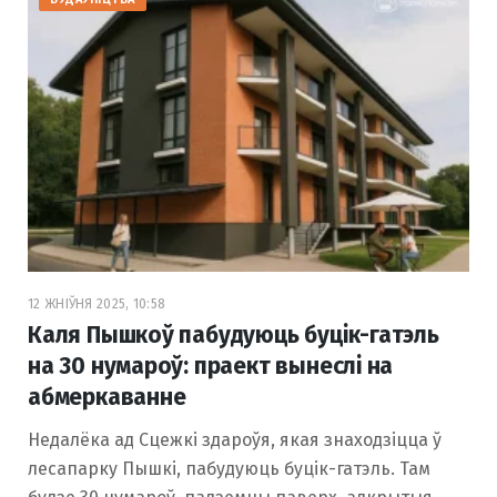
12 ЖНІЎНЯ 2025, 10:58
Каля Пышкоў пабудуюць буцік-гатэль
на 30 нумароў: праект вынеслі на
абмеркаванне
Недалёка ад Сцежкі здароўя, якая знаходзіцца ў
лесапарку Пышкі, пабудуюць буцік-гатэль. Там