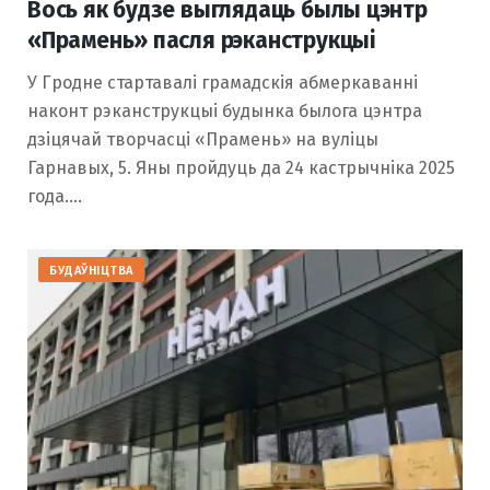
Вось як будзе выглядаць былы цэнтр
«Прамень» пасля рэканструкцыі
У Гродне стартавалі грамадскія абмеркаванні
наконт рэканструкцыі будынка былога цэнтра
дзіцячай творчасці «Прамень» на вуліцы
Гарнавых, 5. Яны пройдуць да 24 кастрычніка 2025
года.…
БУДАЎНІЦТВА