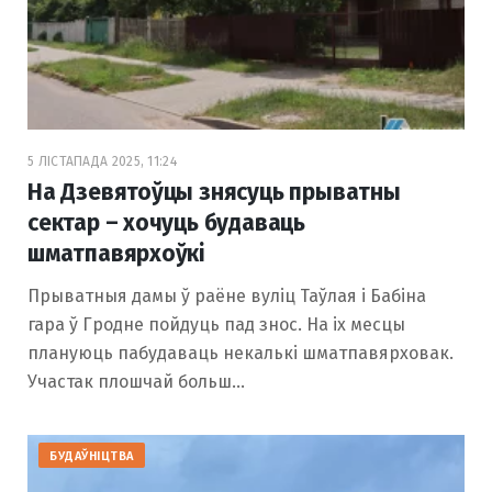
5 ЛІСТАПАДА 2025, 11:24
На Дзевятоўцы знясуць прыватны
сектар – хочуць будаваць
шматпавярхоўкі
Прыватныя дамы ў раёне вуліц Таўлая і Бабіна
гара ў Гродне пойдуць пад знос. На іх месцы
плануюць пабудаваць некалькі шматпавярховак.
Участак плошчай больш…
БУДАЎНІЦТВА