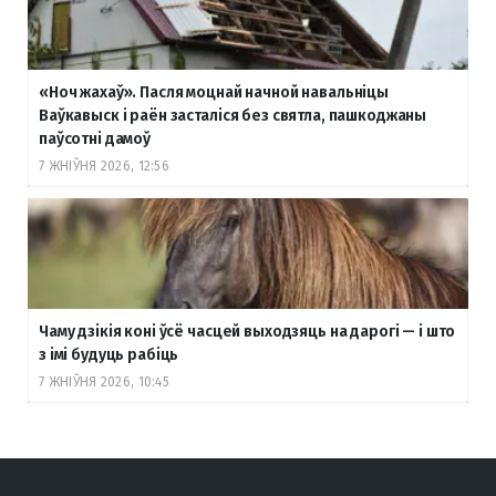
«Ноч жахаў». Пасля моцнай начной навальніцы
Ваўкавыск і раён засталіся без святла, пашкоджаны
паўсотні дамоў
7 ЖНІЎНЯ 2026, 12:56
Чаму дзікія коні ўсё часцей выходзяць на дарогі — і што
з імі будуць рабіць
7 ЖНІЎНЯ 2026, 10:45