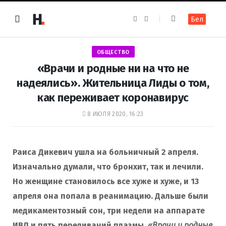
F
I
Бел
a
n
c
s
e
t
b
a
o
g
ОБЩЕСТВО
o
r
k
a
«Врачи и родные ни на что не
m
надеялись». Жительница Лиды о том,
как переживает коронавирус
8 ИЮЛЯ 2020, 16:23
Раиса Дикевич ушла на больничный 2 апреля.
Изначально думали, что бронхит, так и лечили.
Но женщине становилось все хуже и хуже, и 13
апреля она попала в реанимацию. Дальше были
медикаментозный сон, три недели на аппарате
ИВЛ и пять переливаний плазмы.
«Врачи и родные