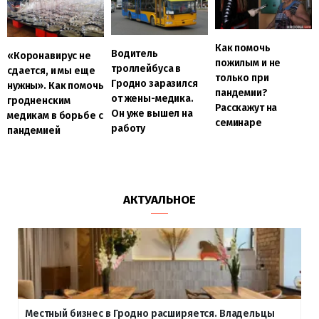
Как помочь
Водитель
«Коронавирус не
пожилым и не
троллейбуса в
сдается, и мы еще
только при
Гродно заразился
нужны». Как помочь
пандемии?
от жены-медика.
гродненским
Расскажут на
Он уже вышел на
медикам в борьбе с
семинаре
работу
пандемией
АКТУАЛЬНОЕ
Местный бизнес в Гродно расширяется. Владельцы