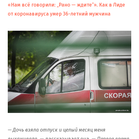
«Нам всё говорили: „Рано — ждите“». Как в Лиде
от коронавируса умер 36-летний мужчина
— Дочь взяла отпуск и целый месяц меня
выхаживала,
— рассказывает она. —
Первое время