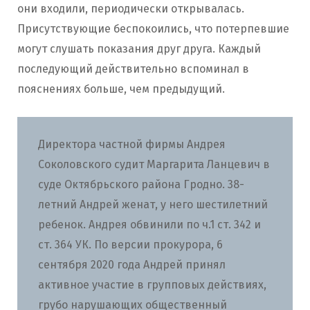
они входили, периодически открывалась.
Присутствующие беспокоились, что потерпевшие
могут слушать показания друг друга. Каждый
последующий действительно вспоминал в
пояснениях больше, чем предыдущий.
Директора частной фирмы Андрея
Соколовского судит Маргарита Ланцевич в
суде Октябрьского района Гродно. 38-
летний Андрей женат, у него шестилетний
ребенок. Андрея обвинили по ч.1 ст. 342 и
ст. 364 УК. По версии прокурора, 6
сентября 2020 года Андрей принял
активное участие в групповых действиях,
грубо нарушающих общественный