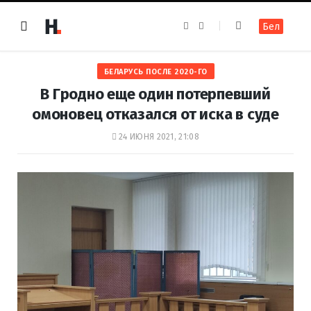
F
I
Бел
a
n
c
s
e
t
b
a
o
g
БЕЛАРУСЬ ПОСЛЕ 2020-ГО
o
r
k
a
В Гродно еще один потерпевший
m
омоновец отказался от иска в суде
24 ИЮНЯ 2021, 21:08