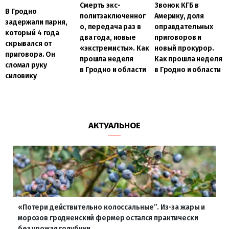
Смерть экс-
Звонок КГБ в
В Гродно
политзаключенног
Америку, доля
задержали парня,
о, передача раз в
оправдательных
который 4 года
два года, новые
приговоров и
скрывался от
«экстремисты». Как
новый прокурор.
приговора. Он
прошла неделя
Как прошла неделя
сломал руку
в Гродно и области
в Гродно и области
силовику
АКТУАЛЬНОЕ
«Потери действительно колоссальные”. Из-за жары и
морозов гродненский фермер остался практически
без урожая голубики