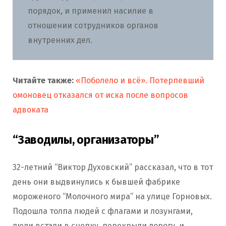
порядок, и применил насилие в
отношении сотрудников органов
внутренних дел.
Читайте также:
«Поболело и всё». Потерпевший
омоновец отказался от иска после вопросов
адвоката
“Заводилы, организаторы”
32-летний “Виктор Духовский” рассказал, что в тот
день они выдвинулись к бывшей фабрике
мороженого “Молочного мира” на улице Горновых.
Подошла толпа людей с флагами и лозунгами,
люди встали в сцепку, перекрыли дорогу, и