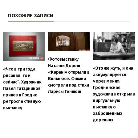
ПОХОЖИЕ ЗАПИСИ
Фотовыставку
Наталии Дорош
«Это же жуть, и она
«Что в три года
«Карані» открыли в
аккумулируется
рисовал, то и
Вильнюсе. Снимки
через меня».
сейчас”. Художник
смотрели под стихи
Гродненская
Павел Татарников
Ларисы Гениюш
художница открыла
привёз в Гродно
виртуальную
ретроспективную
выставку о
выставку
заброшенных
деревнях