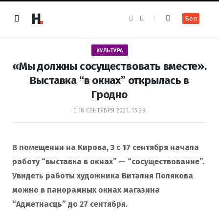
F
I
Бел
a
n
c
s
e
t
b
a
o
g
КУЛЬТУРА
o
r
k
a
«Мы должны сосуществовать вместе».
m
Выставка “в окнах” открылась в
Гродно
18 СЕНТЯБРЯ 2021, 15:28
В помещении на Кирова, 3 с 17 сентября начала
работу “выставка в окнах” — “сосуществование”.
Увидеть работы художника Виталия Полякова
можно в панорамных окнах магазина
“Адметнасць” до 27 сентября.