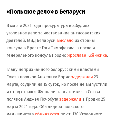
«Польское дело» в Беларуси
В марте 2021 года прокуратура возбудила
уголовное дело за чествование антисоветских
деятелей. МИД Беларуси
выслало
из страны
консула в Бресте Ежи Тимофеюка, а после и
генерального консула Гродно
Ярослава Ксёнжика
.
Главу непризнанного белорусскими властями
Союза поляков Анжелику Борис
задержали
23
марта, осудили на 15 суток, но после не выпустили
из-под стражи. Журналиста и активиста Союза
поляков Анджея Почобута
задержали
в Гродно 25
марта 2021 года. Оба лидера польского
меньшинства
обвиняются
по ст. 130 Уголовного