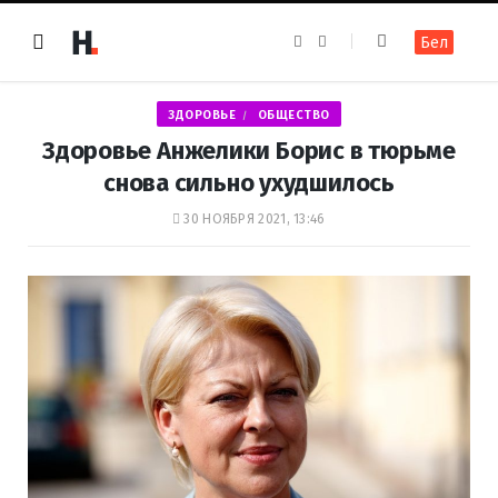
F
I
Бел
a
n
c
s
e
t
b
a
o
g
ЗДОРОВЬЕ
ОБЩЕСТВО
o
r
k
a
Здоровье Анжелики Борис в тюрьме
m
снова сильно ухудшилось
30 НОЯБРЯ 2021, 13:46