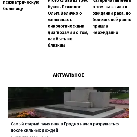
этого слова из трёх
Катерина Пытлева
психиатрическую
букв». Психолог
о том, как жила в
больницу
Ольга Величко о
ожидании рака, но
женщинах с
болезнь всё равно
онкологическими
пришла
диагнозами и о том,
неожиданно
как быть их
близким
АКТУАЛЬНОЕ
Самый старый памятник в Гродно начал разрушаться
после сильных дождей