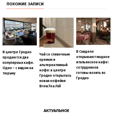
ПОХОЖИЕ ЗАПИСИ
В Скиделе
В центре Гродно
Чай со сливочным
открывают модное
продаются два
кремом и
итальянское кафе:
популярных кафе.
альтернативный
сотрудников
Одно – с видом на
кофе: в центре
готовы возить из
тюрьму
Гродно открылась
Гродно
новая кофейня
Brew.Tea.Full
АКТУАЛЬНОЕ