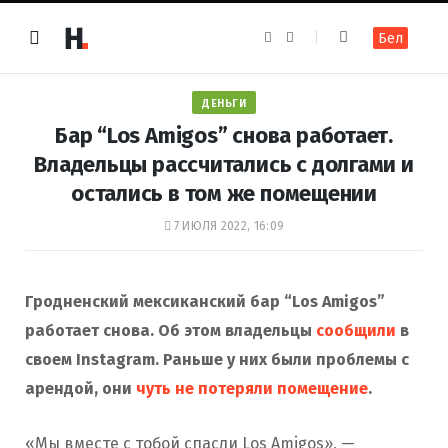
F
I
Бел
a
n
c
s
e
t
b
a
o
g
ДЕНЬГИ
o
r
k
a
Бар “Los Amigos” снова работает.
m
Владельцы рассчитались с долгами и
остались в том же помещении
7 ИЮЛЯ 2022, 16:09
Гродненский мексиканский бар “Los Amigos”
работает снова. Об этом владельцы
сообщили
в
своем Instagram. Раньше у них были проблемы с
арендой, они
чуть не потеряли помещение
.
«Мы вместе с тобой спасли Los Amigos», —