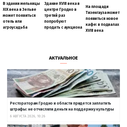
В здании мельницы
Здание XVIII века в
На площади
XIX века в Зельве
центре Гродно в
Тизенгауза может
может появиться
третий раз
появиться новое
отель или
попробуют
кафе: в подвалах
агроусадьба
продать с аукциона
XVIII века
АКТУАЛЬНОЕ
Рестораторам Гродно и области придется заплатить
штрафы: не отчисляли деньги на поддержку культуры
6 АВГУСТА 2026, 10:26