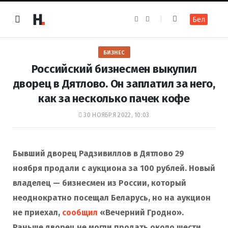
F
I
Бел
a
n
c
s
e
t
b
a
o
g
БИЗНЕС
o
r
k
a
Российский бизнесмен выкупил
m
дворец в Дятлово. Он заплатил за него,
как за несколько пачек кофе
30 НОЯБРЯ 2022, 10:03
Бывший дворец Радзивиллов в Дятлово 29
ноября продали с аукциона за 100 рублей. Новый
владелец — бизнесмен из России, который
неоднократно посещал Беларусь, но на аукцион
не приехал,
сообщил
«Вечерний Гродно».
Раньше дворец не могли продать около шести