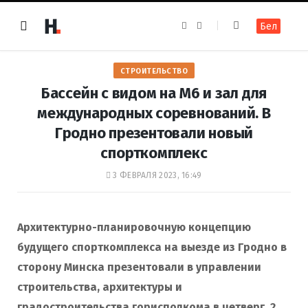
F
I
Бел
a
n
c
s
e
t
b
a
o
g
СТРОИТЕЛЬСТВО
o
r
k
a
Бассейн с видом на М6 и зал для
m
международных соревнований. В
Гродно презентовали новый
спорткомплекс
3 ФЕВРАЛЯ 2023, 16:49
Архитектурно-планировочную концепцию
будущего спорткомплекса на выезде из Гродно в
сторону Минска презентовали в управлении
строительства, архитектуры и
градостроительства горисполкома в четверг, 2