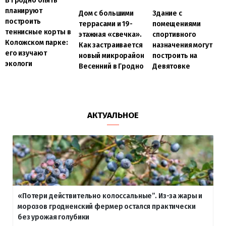
В Гродно опять
планируют
Дом с большими
Здание с
построить
террасами и 19-
помещениями
теннисные корты в
этажная «свечка».
спортивного
Коложском парке:
Как застраивается
назначения могут
его изучают
новый микрорайон
построить на
экологи
Весенний в Гродно
Девятовке
АКТУАЛЬНОЕ
«Потери действительно колоссальные”. Из-за жары и
морозов гродненский фермер остался практически
без урожая голубики