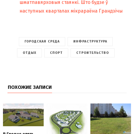
шматпавярховыя стаянкі. Што будзе ў
наступных кварталах мікрараёна Грандзічы
ГОРОДСКАЯ СРЕДА
ИНФРАСТРУКТУРА
ОТДЫХ
СПОРТ
СТРОИТЕЛЬСТВО
ПОХОЖИЕ ЗАПИСИ