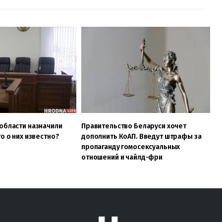
области назначили
Правительство Беларуси хочет
о о них известно?
дополнить КоАП. Введут штрафы за
пропаганду гомосексуальных
отношений и чайлд-фри