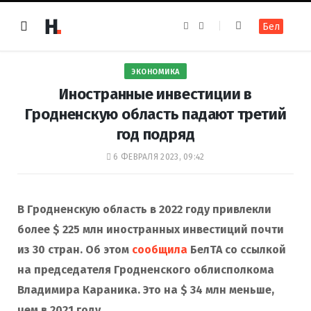
F
I
Бел
a
n
c
s
e
t
b
a
o
g
ЭКОНОМИКА
o
r
k
a
Иностранные инвестиции в
m
Гродненскую область падают третий
год подряд
6 ФЕВРАЛЯ 2023, 09:42
В Гродненскую область в 2022 году привлекли
более $ 225 млн иностранных инвестиций почти
из 30 стран. Об этом
сообщила
БелТА со ссылкой
на председателя Гродненского облисполкома
Владимира Караника. Это на $ 34 млн меньше,
чем в 2021 году.