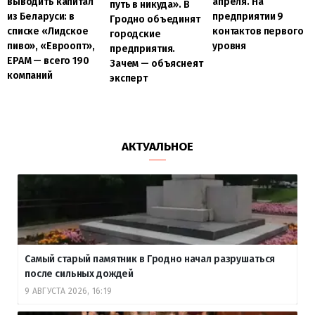
выводить капитал
апреля. На
путь в никуда». В
из Беларуси: в
предприятии 9
Гродно объединят
списке «Лидское
контактов первого
городские
пиво», «Евроопт»,
уровня
предприятия.
EPAM — всего 190
Зачем — объяснеят
компаний
эксперт
АКТУАЛЬНОЕ
Самый старый памятник в Гродно начал разрушаться
после сильных дождей
9 АВГУСТА 2026, 16:19