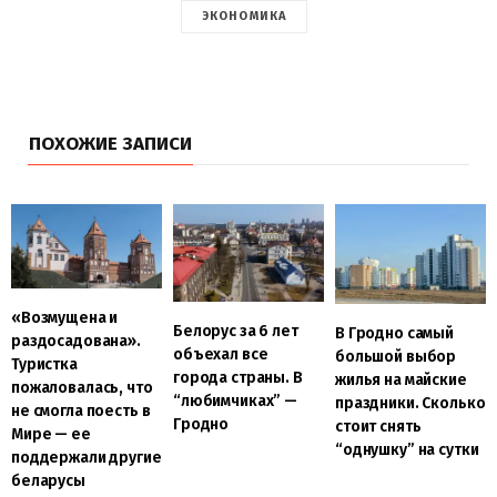
ЭКОНОМИКА
ПОХОЖИЕ ЗАПИСИ
«Возмущена и
Белорус за 6 лет
В Гродно самый
раздосадована».
объехал все
большой выбор
Туристка
города страны. В
жилья на майские
пожаловалась, что
“любимчиках” —
праздники. Сколько
не смогла поесть в
Гродно
стоит снять
Мире — ее
“однушку” на сутки
поддержали другие
беларусы