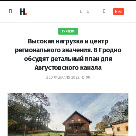
F
I
Бел
a
n
c
s
e
t
b
a
o
g
ТУРИЗМ
o
r
k
a
Высокая нагрузка и центр
m
регионального значения. В Гродно
обсудят детальный план для
Августовского канала
20 ФЕВРАЛЯ 2023, 15:00