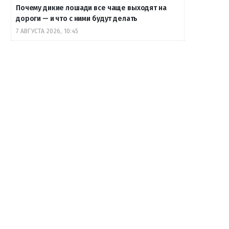
Почему дикие лошади все чаще выходят на
дороги — и что с ними будут делать
7 АВГУСТА 2026, 10:45