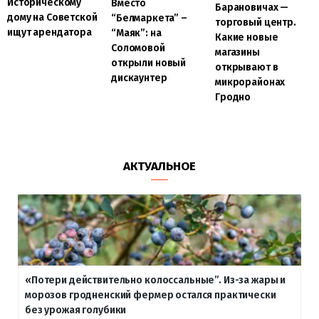
Историческому
Вместо
Барановичах —
дому на Советской
“Белмаркета” –
торговый центр.
ищут арендатора
“Маяк”: на
Какие новые
Соломовой
магазины
открыли новый
открывают в
дискаунтер
микрорайонах
Гродно
АКТУАЛЬНОЕ
«Потери действительно колоссальные”. Из-за жары и
морозов гродненский фермер остался практически
без урожая голубики