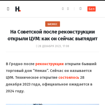
F
I
Бел
a
n
c
s
e
t
b
a
o
g
БИЗНЕС
o
r
k
a
На Советской после реконструкции
m
открыли ЦУМ: как он сейчас выглядит
28 ДЕКАБРЯ 2023, 17:08
В Гродно после
реконструкции
открыли бывший
торговый дом “Неман”. Сейчас он называется
ЦУМ. Техническое открытие
состоялось
28
декабря 2023 года, официальное ожидается в
2024 году.