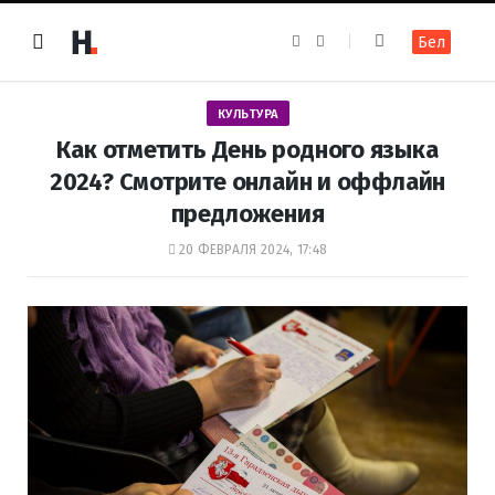
F
I
Бел
a
n
c
s
e
t
b
a
o
g
КУЛЬТУРА
o
r
k
a
Как отметить День родного языка
m
2024? Смотрите онлайн и оффлайн
предложения
20 ФЕВРАЛЯ 2024, 17:48