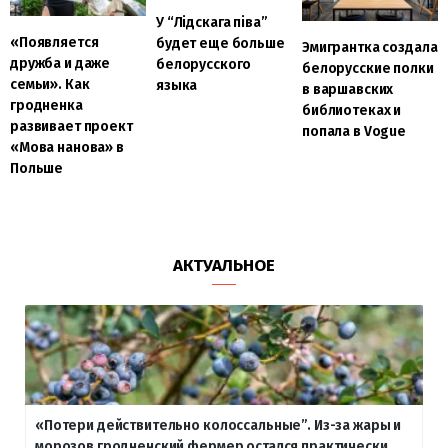
У “Лідскага піва”
«Появляется
будет еще больше
Эмигрантка создала
дружба и даже
белорусского
белорусские полки
семьи». Как
языка
в варшавских
гродненка
библиотеках и
развивает проект
попала в Vogue
«Мова нанова» в
Польше
АКТУАЛЬНОЕ
«Потери действительно колоссальные”. Из-за жары и
морозов гродненский фермер остался практически