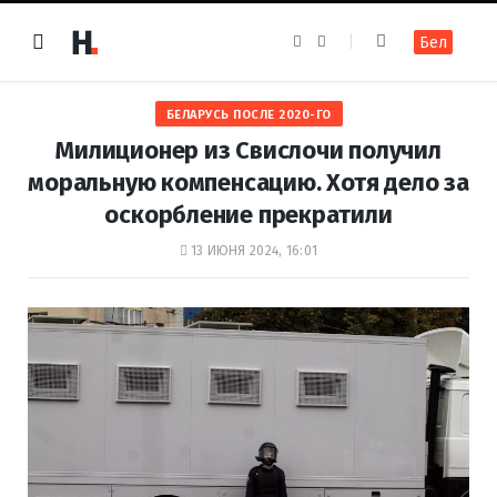
F
I
Бел
a
n
c
s
e
t
b
a
o
g
БЕЛАРУСЬ ПОСЛЕ 2020-ГО
o
r
k
a
Милиционер из Свислочи получил
m
моральную компенсацию. Хотя дело за
оскорбление прекратили
13 ИЮНЯ 2024, 16:01