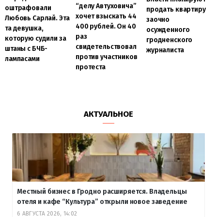
“делу Автуховича”
оштрафовали
продать квартиру
хочет взыскать 44
Любовь Сарлай. Эта
заочно
400 рублей. Он 40
та девушка,
осужденного
раз
которую судили за
гродненского
свидетельствовал
штаны с БЧБ-
журналиста
против участников
лампасами
протеста
АКТУАЛЬНОЕ
Местный бизнес в Гродно расширяется. Владельцы
отеля и кафе “Культура” открыли новое заведение
6 АВГУСТА 2026, 14:02