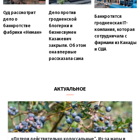
Суд рассмотрит
Дело против
Банкротится
дело о
гродненской
гродненская IT-
банкротстве
блогерки и
компания, которая
фабрики «Неман»
бизнесвумен
сотрудничала с
Казакевич
фирмами из Канады
закрыли. Об этом
и США
она впервые
рассказала сама
АКТУАЛЬНОЕ
«Потери действительно колоссальные”. Из-за жары и