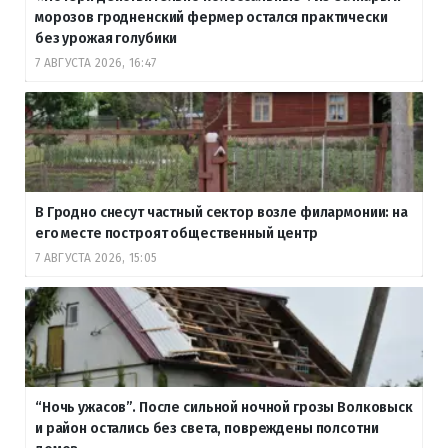
морозов гродненский фермер остался практически
без урожая голубики
7 АВГУСТА 2026, 16:47
В Гродно снесут частный сектор возле филармонии: на
его месте построят общественный центр
7 АВГУСТА 2026, 15:05
“Ночь ужасов”. После сильной ночной грозы Волковыск
и район остались без света, повреждены полсотни