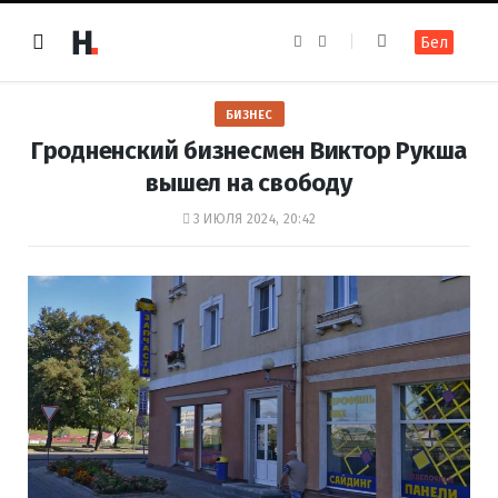
F
I
Бел
a
n
c
s
e
t
b
a
o
g
БИЗНЕС
o
r
k
a
Гродненский бизнесмен Виктор Рукша
m
вышел на свободу
3 ИЮЛЯ 2024, 20:42