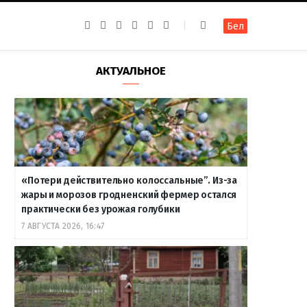
F
I
T
R
Y
В
Бел
a
n
e
S
o
к
c
s
l
S
u
о
e
t
e
T
н
b
a
g
u
т
АКТУАЛЬНОЕ
o
g
r
b
а
o
r
a
e
к
k
a
m
т
m
е
«Потери действительно колоссальные”. Из-за
жары и морозов гродненский фермер остался
практически без урожая голубики
7 АВГУСТА 2026, 16:47