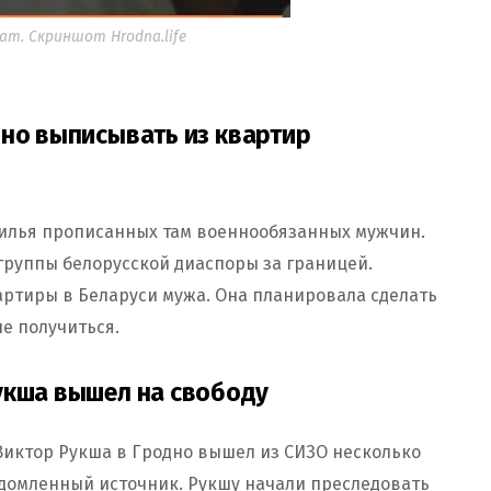
т. Скриншот Hrodna.life
нно выписывать из квартир
жилья прописанных там военнообязанных мужчин.
группы белорусской диаспоры за границей.
артиры в Беларуси мужа. Она планировала сделать
не получиться.
укша вышел на свободу
иктор Рукша в Гродно вышел из СИЗО несколько
домленный источник. Рукшу начали преследовать