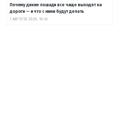
Почему дикие лошади все чаще выходят на
дороги — и что с ними будут делать
7 АВГУСТА 2026, 10:45