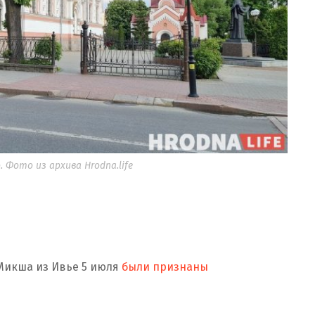
. Фото из архива Hrodna.life
 Микша из Ивье 5 июля
были признаны