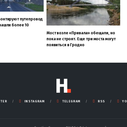
монтируют путепровод
нашли более 10
Мост возле «Привала» обещали, но
пока не строят. Еще три моста могут
появиться в Гродно
TTER
INSTAGRAM
TELEGRAM
RSS
YO