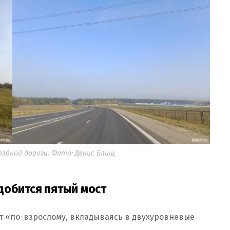
ездной дороги. Фото: Денис Блищ
добится пятый мост
т «по-взрослому, вкладываясь в двухуровневые