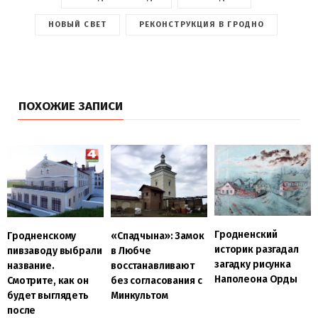
НОВЫЙ СВЕТ
РЕКОНСТРУКЦИЯ В ГРОДНО
ПОХОЖИЕ ЗАПИСИ
Гродненский
Гродненскому
«Спадчына»: Замок
историк разгадал
пивзаводу выбрали
в Любче
загадку рисунка
название.
восстанавливают
Наполеона Орды
Смотрите, как он
без согласования с
будет выглядеть
Минкультом
после