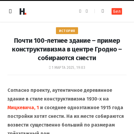
F
I
Бел
a
n
c
s
e
t
b
a
o
g
ИСТОРИЯ
o
r
k
a
Почти 100-летнее здание – пример
m
конструктивизма в центре Гродно –
собираются снести
1 МАРТА 2025, 19:03
Согласно проекту, аутентичное деревянное
здание в стиле конструктивизма 1930-х на
Мицкевича, 1
и соседнее одноэтажное 1915 года
постройки хотят снести. На их месте собираются
возвести существенно больший по размерам
трёхэтажный дом.