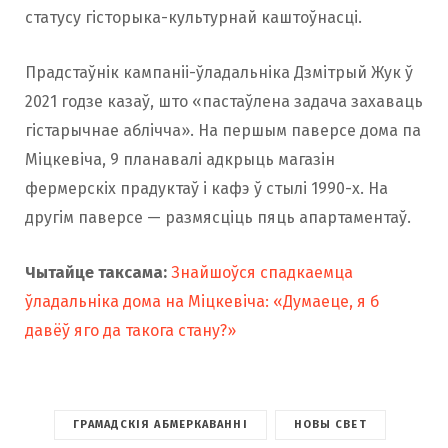
статусу гісторыка-культурнай каштоўнасці.
Прадстаўнік кампаніі-ўладальніка Дзмітрый Жук ў
2021 годзе казаў, што «пастаўлена задача захаваць
гістарычнае аблічча». На першым паверсе дома па
Міцкевіча, 9 планавалі адкрыць магазін
фермерскіх прадуктаў і кафэ ў стылі 1990-х. На
другім паверсе — размясціць пяць апартаментаў.
Чытайце таксама:
Знайшоўся спадкаемца
ўладальніка дома на Міцкевіча: «Думаеце, я б
давёў яго да такога стану?»
ГРАМАДСКІЯ АБМЕРКАВАННІ
НОВЫ СВЕТ