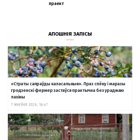
праект
АПОШНІЯ ЗАПІСЫ
«Страты сапраўды каласальныя». Праз спёку і маразы
гродзенскі фермер застаўся практычна без ураджаю
лахіны
7 ЖНІЎНЯ 2026, 16:47