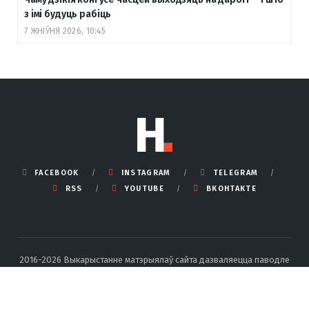
з імі будуць рабіць
7 ЖНІЎНЯ 2026, 10:45
FACEBOOK
INSTAGRAM
TELEGRAM
RSS
YOUTUBE
ВКОНТАКТЕ
2016-2026 Выкарыстанне матэрыялаў сайта дазваляецца паводле
правілаў ліцэнзіі Creative Commons BY-SA 4.0 Int са спасылкай на
крыніцу і ўказаннем аўтара.
Падрабязныя правілы перадруку тут
.