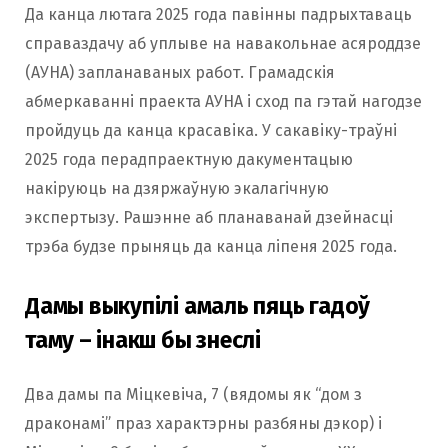
Да канца лютага 2025 года павінны падрыхтаваць
справаздачу аб уплыве на навакольнае асяроддзе
(АУНА) запланаваных работ. Грамадскія
абмеркаванні праекта АУНА і сход па гэтай нагодзе
пройдуць да канца красавіка. У сакавіку-траўні
2025 года перадпраектную дакументацыю
накіруюць на дзяржаўную экалагічную
экспертызу. Рашэнне аб планаванай дзейнасці
трэба будзе прыняць да канца ліпеня 2025 года.
Дамы выкупілі амаль пяць гадоў
таму – інакш бы знеслі
Два дамы па Міцкевіча, 7 (вядомы як “дом з
драконамі” праз характэрны разбяны дэкор) і