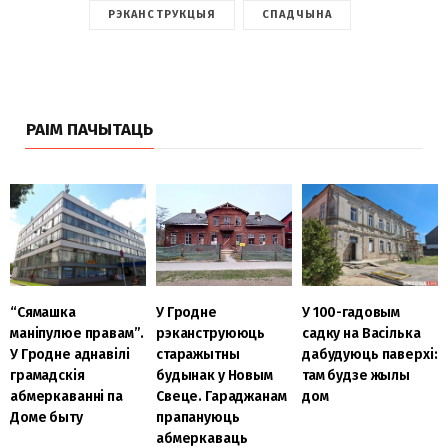
РЭКАНСТРУКЦЫЯ
СПАДЧЫНА
РАІМ ПАЧЫТАЦЬ
“Сямашка
У Гродне
У 100-гадовым
маніпулюе правам”.
рэканструююць
садку на Васілька
У Гродне аднавілі
старажытны
дабудуюць паверхі:
грамадскія
будынак у Новым
там будзе жылы
абмеркаванні па
Свеце. Гараджанам
дом
Доме быту
прапануюць
абмеркаваць