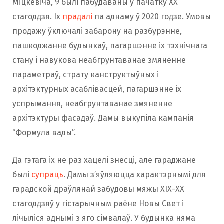
Міцкевіча, 9 былі пабудаваны ў пачатку ХХ
стагоддзя. Іх
прадалі
па аднаму ў 2020 годзе. Умовы
продажу ўключалі забарону на разбурэнне,
пашкоджанне будынкаў, пагаршэнне іх тэхнічнага
стану і навукова неабгрунтаванае змяненне
параметраў, страту канструктыўных і
архітэктурных асаблівасцей, пагаршэнне іх
успрымання, неабгрунтаванае змяненне
архітэктуры фасадаў. Дамы выкупіла кампанія
“Формула вады”.
Да гэтага іх не раз хацелі знесці, але гараджане
былі
супраць
. Дамы з’яўляюцца характэрнымі для
гарадской драўлянай забудовы мяжы ХІХ-ХХ
стагоддзяў у гістарычным раёне Новы Свет і
лічыліся аднымі з яго сімвалаў. У будынка няма