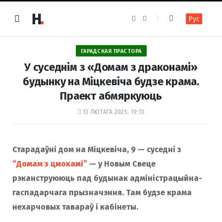
F
I
Рус
a
n
c
s
e
t
b
a
o
g
ГАРАДСКАЯ ПРАСТОРА
o
r
k
a
У суседнім з «Домам з драконамі»
m
будынку на Міцкевіча будзе крама.
Праект абмяркуюць
13 ЛЮТАГА 2025, 19:13
Старадаўні дом на Міцкевіча, 9 — суседні з
“Домам з цмокамі”
— у Новым Свеце
рэканструююць пад будынак адміністрацыйна-
гаспадарчага прызначэння. Там будзе крама
нехарчовых тавараў і кабінеты.