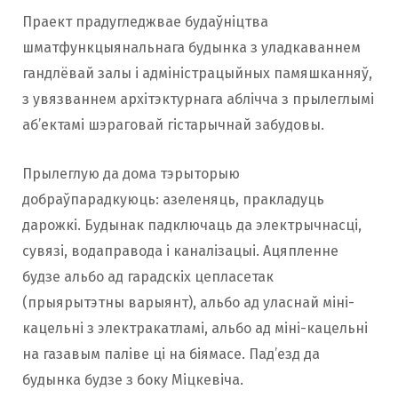
Праект прадугледжвае будаўніцтва
шматфункцыянальнага будынка з уладкаваннем
гандлёвай залы і адміністрацыйных памяшканняў,
з увязваннем архітэктурнага аблічча з прылеглымі
аб’ектамі шэраговай гістарычнай забудовы.
Прылеглую да дома тэрыторыю
добраўпарадкуюць: азеленяць, пракладуць
дарожкі. Будынак падключаць да электрычнасці,
сувязі, водаправода і каналізацыі. Ацяпленне
будзе альбо ад гарадскіх цепласетак
(прыярытэтны варыянт), альбо ад уласнай міні-
кацельні з электракатламі, альбо ад міні-кацельні
на газавым паліве ці на біямасе. Пад’езд да
будынка будзе з боку Міцкевіча.