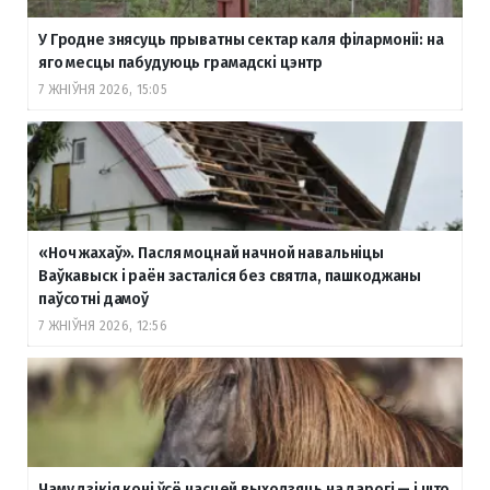
У Гродне знясуць прыватны сектар каля філармоніі: на
яго месцы пабудуюць грамадскі цэнтр
7 ЖНІЎНЯ 2026, 15:05
«Ноч жахаў». Пасля моцнай начной навальніцы
Ваўкавыск і раён засталіся без святла, пашкоджаны
паўсотні дамоў
7 ЖНІЎНЯ 2026, 12:56
Чаму дзікія коні ўсё часцей выходзяць на дарогі — і што