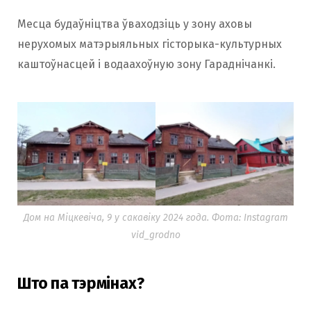
Месца будаўніцтва ўваходзіць у зону аховы
нерухомых матэрыяльных гісторыка-культурных
каштоўнасцей і водаахоўную зону Гараднічанкі.
Дом на Міцкевіча, 9 у сакавіку 2024 года. Фота: Instagram
vid_grodno
Што па тэрмінах?