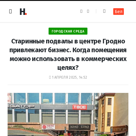
F
I
Бел
a
n
c
s
e
t
b
a
o
g
ГОРОДСКАЯ СРЕДА
o
r
k
a
Старинные подвалы в центре Гродно
m
привлекают бизнес. Когда помещения
можно использовать в коммерческих
целях?
1 АПРЕЛЯ 2025, 14:52