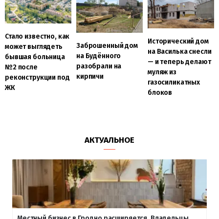
Стало известно, как
Исторический дом
Заброшенный дом
может выглядеть
на Василька снесли
на Будённого
бывшая больница
— и теперь делают
разобрали на
№2 после
муляж из
кирпичи
реконструкции под
газосиликатных
ЖК
блоков
АКТУАЛЬНОЕ
Местный бизнес в Гродно расширяется. Владельцы