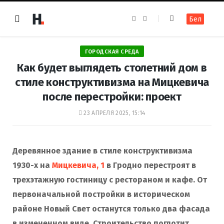
F
I
Бел
a
n
c
s
e
t
b
a
o
g
ГОРОДСКАЯ СРЕДА
o
r
k
a
Как будет выглядеть столетний дом в
m
стиле конструктивизма на Мицкевича
после перестройки: проект
23 АПРЕЛЯ 2025, 15:14
Деревянное здание в стиле конструктивизма
1930-х на
Мицкевича, 1
в Гродно перестроят в
трехэтажную гостиницу с рестораном и кафе. От
первоначальной постройки в историческом
районе Новый Свет останутся только два фасада
в измененном виде. Строительство поглотит