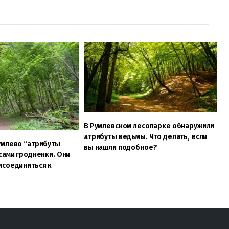
В Румлевском лесопарке обнаружили
атрибуты ведьмы. Что делать, если
умлево “атрибуты
вы нашли подобное?
сами гродненки. Они
исоединиться к