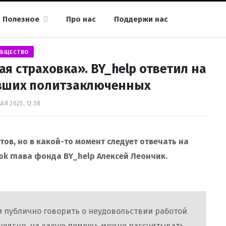
Полезное
Про нас
Поддержи нас
БЩЕСТВО
 страховка». BY_help ответил на
вших политзаключенных
МАЯ 2025, 12:58
тов, но в какой-то момент следует отвечать на
ook глава фонда BY_help Алексей Леончик.
 публично говорить о неудовольствии работой
 неясно, на какую помощь можно рассчитывать.