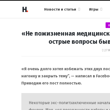
Новости и статьи
Игры
О
«Не пожизненная медицинская
острые вопросы бы
27 
«Я очень долго хотел избежать этих двух пос
нагонку и закрыть тему”, — написал в Faceb
Приводим его пост полностью.
Некоторые экс-политзаключенные начали
фондов. Мол, нет прозрачности работы и