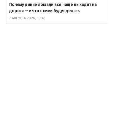
Почему дикие лошади все чаще выходят на
дороги — и что с ними будут делать
7 АВГУСТА 2026, 10:45