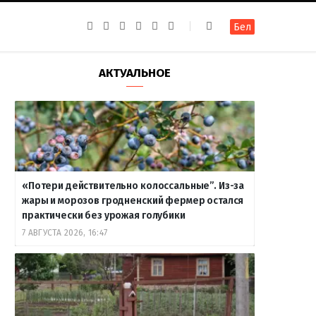
F
I
T
R
Y
В
Бел
a
n
e
S
o
к
c
s
l
S
u
о
e
t
e
T
н
b
a
g
u
т
АКТУАЛЬНОЕ
o
g
r
b
а
o
r
a
e
к
k
a
m
т
m
е
«Потери действительно колоссальные”. Из-за
жары и морозов гродненский фермер остался
практически без урожая голубики
7 АВГУСТА 2026, 16:47