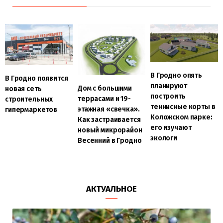
В Гродно опять
В Гродно появится
планируют
Дом с большими
новая сеть
построить
террасами и 19-
строительных
теннисные корты в
этажная «свечка».
гипермаркетов
Коложском парке:
Как застраивается
его изучают
новый микрорайон
экологи
Весенний в Гродно
АКТУАЛЬНОЕ