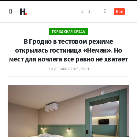
F
I
Бел
a
n
c
s
e
t
b
a
o
g
ГОРОДСКАЯ СРЕДА
o
r
k
a
В Гродно в тестовом режиме
m
открылась гостиница «Неман». Но
мест для ночлега все равно не хватает
9 ДЕКАБРЯ 2025, 15:01