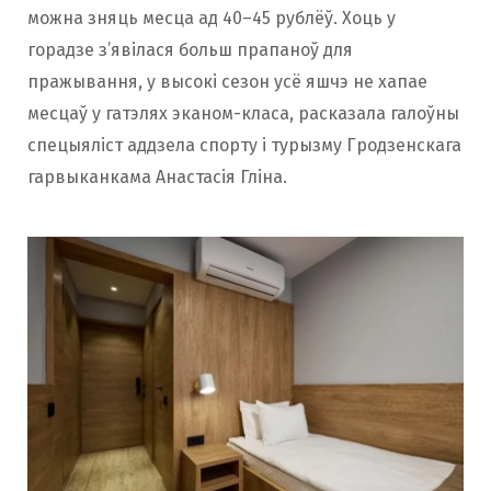
можна зняць месца ад 40–45 рублёў. Хоць у
горадзе з’явілася больш прапаноў для
пражывання, у высокі сезон усё яшчэ не хапае
месцаў у гатэлях эканом-класа, расказала галоўны
спецыяліст аддзела спорту і турызму Гродзенскага
гарвыканкама Анастасія Гліна.