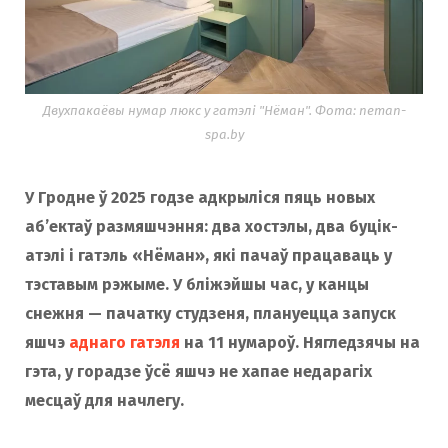
Двухпакаёвы нумар люкс у гатэлі "Нёман". Фота: neman-
spa.by
У Гродне ў 2025 годзе адкрыліся пяць новых
аб’ектаў размяшчэння: два хостэлы, два буцік-
атэлі і гатэль «Нёман», які пачаў працаваць у
тэставым рэжыме. У бліжэйшы час, у канцы
снежня — пачатку студзеня, плануецца запуск
яшчэ
аднаго гатэля
на 11 нумароў. Нягледзячы на
гэта, у горадзе ўсё яшчэ не хапае недарагіх
месцаў для начлегу.