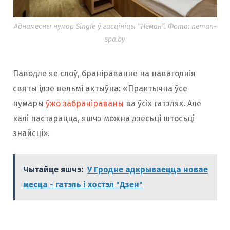
Аднамесны нумар Single ў гасцініцы “Нёман”. Фота: neman-
spa.by
Паводле яе слоў, браніраванне на навагоднія
святы ідзе вельмі актыўна: «Практычна ўсе
нумары
ўжо забраніраваны
ва ўсіх гатэлях. Але
калі пастарацца, яшчэ можна дзесьці штосьці
знайсці».
Чытайце яшчэ:
У Гродне адкрываецца новае
месца - гатэль і хостэл "Дзен"