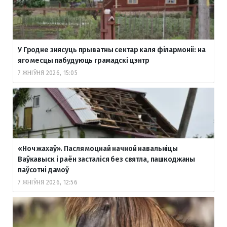
У Гродне знясуць прыватны сектар каля філармоніі: на
яго месцы пабудуюць грамадскі цэнтр
7 ЖНІЎНЯ 2026, 15:05
«Ноч жахаў». Пасля моцнай начной навальніцы
Ваўкавыск і раён засталіся без святла, пашкоджаны
паўсотні дамоў
7 ЖНІЎНЯ 2026, 12:56