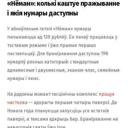
«Нёман»: колькі каштуе пражыванне
і якія нумары даступны
У абноўленым гатэлі «Нёман» нумары
пачынаюцца ад 120 рублёў. Ён пачаў працаваць у
тэставым рэжыме і ўжо прымае першых
пастаяльцаў. Для браніравання даступны 198
нумароў розных катэгорый: стандартныя
аднамесныя і двухмесныя, эканом-клас, сямейныя
нумары і люкс.
На дадзены момант гасцінічны комплекс
працуе
часткова
— адкрыты першыя чатыры паверхі. Да
Новага года плануецца запусціць усе астатнія
паверхі, а таксама адкрыць бар. Браніраванне на
навагоднія святы ўжо ідзе.