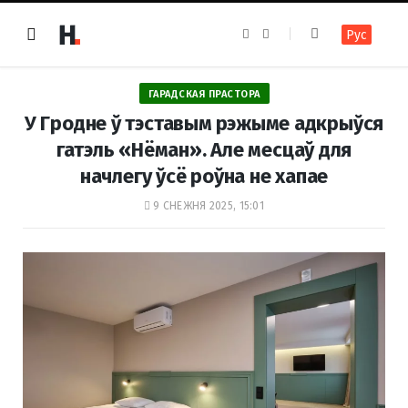
F
I
Рус
a
n
c
s
e
t
b
a
o
g
ГАРАДСКАЯ ПРАСТОРА
o
r
k
a
У Гродне ў тэставым рэжыме адкрыўся
m
гатэль «Нёман». Але месцаў для
начлегу ўсё роўна не хапае
9 СНЕЖНЯ 2025, 15:01