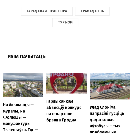
ГАРАДСКАЯ ПРАСТОРА
ГРАМАДСТВА
ТУРЫЗМ
РАІМ ПАЧЫТАЦЬ
Гарвыканкам
На Альшанцы —
Улад Слоніма
абвесціў конкурс
муралы, на
папрасілі пусціць
на стварэнне
Фолюшы —
дадатковыя
брэнда Гродна
мануфактуры
аўтобусы – тыя
Тызенгаўза. Гід —
праблемы не