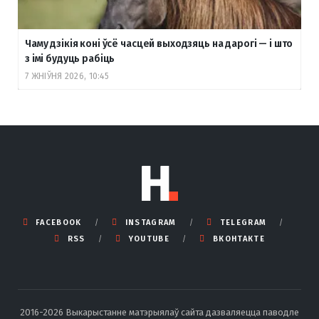
Чаму дзікія коні ўсё часцей выходзяць на дарогі — і што
з імі будуць рабіць
7 ЖНІЎНЯ 2026, 10:45
FACEBOOK
INSTAGRAM
TELEGRAM
RSS
YOUTUBE
ВКОНТАКТЕ
2016-2026 Выкарыстанне матэрыялаў сайта дазваляецца паводле