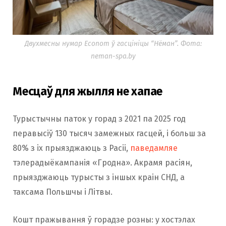
Двухмесны нумар Econom ў гасцініцы “Нёман”. Фота:
neman-spa.by
Месцаў для жылля не хапае
Турыстычны паток у горад з 2021 па 2025 год
перавысіў 130 тысяч замежных гасцей, і больш за
80% з іх прыязджаюць з Расіі,
паведамляе
тэлерадыёкампанія «Гродна». Акрамя расіян,
прыязджаюць турысты з іншых краін СНД, а
таксама Польшчы і Літвы.
Кошт пражывання ў горадзе розны: у хостэлах