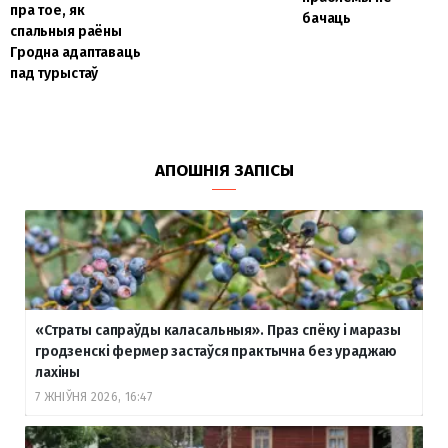
пра тое, як
бачаць
спальныя раёны
Гродна адаптаваць
пад турыстаў
АПОШНІЯ ЗАПІСЫ
«Страты сапраўды каласальныя». Праз спёку і маразы
гродзенскі фермер застаўся практычна без ураджаю
лахіны
7 ЖНІЎНЯ 2026, 16:47