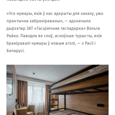
«Усе нумары, якія ў нас адкрыты для заказу, ужо
практычна забраніраваны», — адзначыла
дырэктар ЗАТ «Гасцінічная гаспадарка» Вольга
Райко. Паводле яе слоў, асноўныя турысты, якія
браніравалі нумары ў новым атэлі, — з Расіі і
Беларусі.