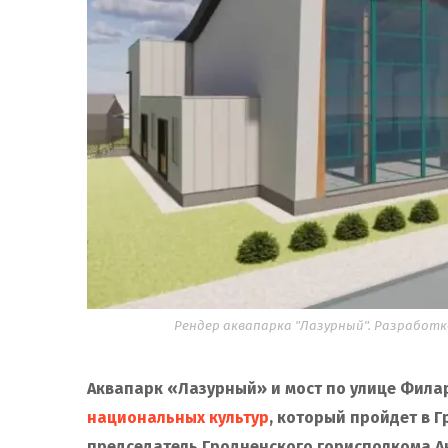
Рендер аквапарка "Лазурный". Разработ
Аквапарк «Лазурный» и мост по улице Фила
национальных культур
, который пройдет в Г
председатель Гродненского горисполкома А