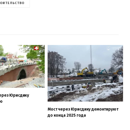
РОИТЕЛЬСТВО
через Юрисдику
ню
Мост через Юрисдику демонтируют
до конца 2025 года