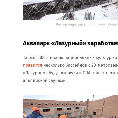
Реконструкция моста через Юрисд
Аквапарк «Лазурный» заработае
Также к Фестивалю национальных культур хо
появится
несколько бассейнов с 20-метровы
«Лазурном» будут джакузи и СПА-зона с неск
альпийской саунами.