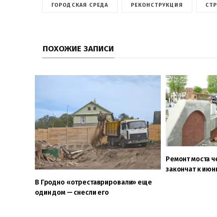
ГОРОДСКАЯ СРЕДА
РЕКОНСТРУКЦИЯ
СТ
ПОХОЖИЕ ЗАПИСИ
Ремонт моста 
закончат к ию
В Гродно «отреставрировали» еще
один дом — снесли его