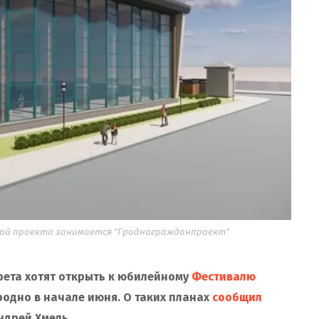
кой проекта занимается "Гродногражданпроект"
рета хотят открыть к юбилейному
Фестивалю
родно в начале июня. О таких планах
сообщил
ндрей Хмель.