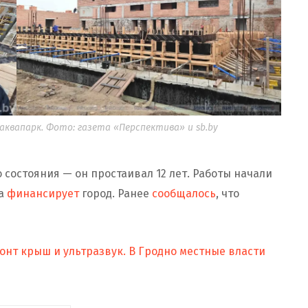
аквапарк. Фото: газета «Перспектива» и sb.by
о состояния — он простаивал 12 лет. Работы начали
а
финансирует
город. Ранее
сообщалось
, что
нт крыш и ультразвук. В Гродно местные власти