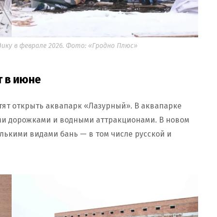
ику в феврале 2026. Фото: «Гродно Плюс»
т в июне
тят открыть аквапарк «Лазурный». В аквапарке
ми дорожками и водными аттракционами. В новом
олькими видами бань — в том числе русской и