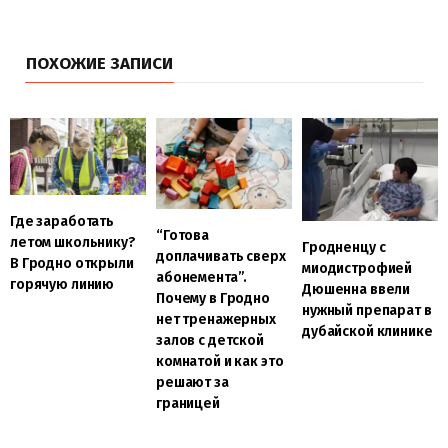
ПОХОЖИЕ ЗАПИСИ
Где заработать
“Готова
летом школьнику?
Гродненцу с
доплачивать сверх
В Гродно открыли
миодистрофией
абонемента”.
горячую линию
Дюшенна ввели
Почему в Гродно
нужный препарат в
нет тренажерных
дубайской клинике
залов с детской
комнатой и как это
решают за
границей