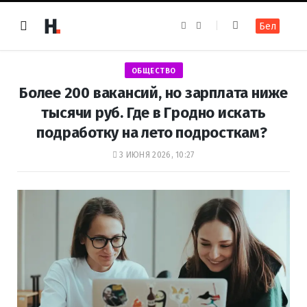
F
I
Бел
a
n
c
s
e
t
b
a
o
g
ОБЩЕСТВО
o
r
k
a
Более 200 вакансий, но зарплата ниже
m
тысячи руб. Где в Гродно искать
подработку на лето подросткам?
3 ИЮНЯ 2026, 10:27