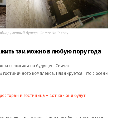
бнаруженный бункер. Фото: Onliner.by
 жить там можно в любую пору года
ора отложили на будущее. Сейчас
гостиничного комплекса. Планируется, что с осени
есторан и гостиница – вот как они будут
иться шесть шатров. Три из них будут находиться