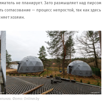
матель не планирует. Зато размышляет над пирсом
ть согласование — процесс непростой, так как здесь
няет хозяин.
пинга. Фото: Onliner.by