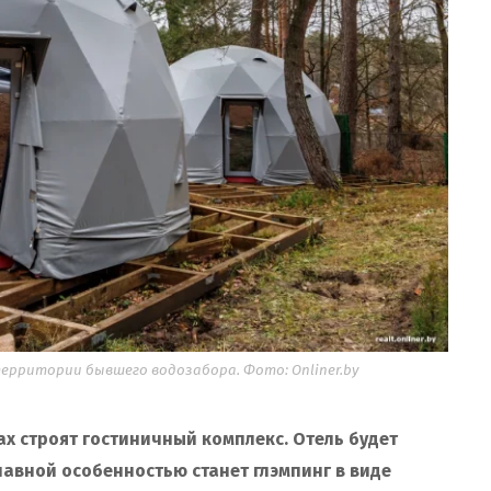
рритории бывшего водозабора. Фото: Onliner.by
х строят гостиничный комплекс. Отель будет
лавной особенностью станет глэмпинг в виде