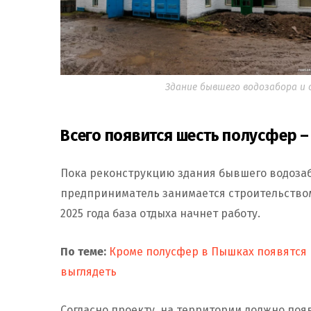
Здание бывшего водозабора и о
Всего появится шесть полусфер –
Пока реконструкцию здания бывшего водозаб
предприниматель занимается строительством 
2025 года база отдыха начнет работу.
По теме:
Кроме полусфер в Пышках появятся р
выглядеть
Согласно проекту, на территории должно появ