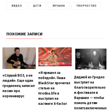
ВИДЕО
ДЕТИ
МУЗЫКА
ТВОРЧЕСТВО
ПОХОЖИЕ ЗАПИСИ
«Я пришел за
«Слушай ВОЗ, а не
Диджей из Гродно
победой». Паша
людей». Еще один
выступит на
BlackStar прочитал
гродненец записал
благотворительно
статью на
песню про
м фестивале в
Hrodna.life и
коронавирус
Варшаве — чтобы
выступил на
помочь детям
кастинге X-Factor
политзаключенных