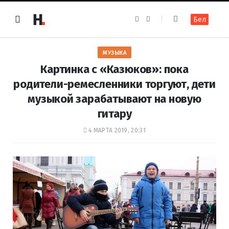
F
I
Бел
a
n
c
s
e
t
b
a
o
g
МУЗЫКА
o
r
k
a
Картинка с «Казюков»: пока
m
родители-ремесленники торгуют, дети
музыкой зарабатывают на новую
гитару
4 МАРТА 2019, 20:31