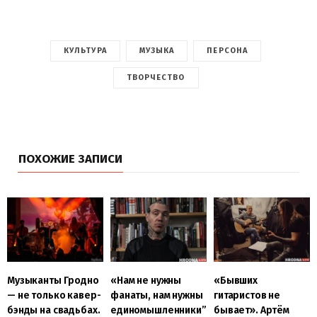
КУЛЬТУРА
МУЗЫКА
ПЕРСОНА
ТВОРЧЕСТВО
ПОХОЖИЕ ЗАПИСИ
Музыканты Гродно
«Нам не нужны
«Бывших
— не только кавер-
фанаты, нам нужны
гитаристов не
бэнды на свадьбах.
единомышленники”
бывает». Артём