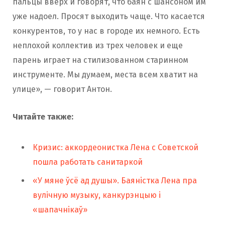
пальцы вверх и говорят, что баян с шансоном им
уже надоел. Просят выходить чаще. Что касается
конкурентов, то у нас в городе их немного. Есть
неплохой коллектив из трех человек и еще
парень играет на стилизованном старинном
инструменте. Мы думаем, места всем хватит на
улице», — говорит Антон.
Читайте также:
Кризис: аккордеонистка Лена с Советской
пошла работать санитаркой
«У мяне ўсё ад душы». Баяністка Лена пра
вулічную музыку, канкурэнцыю і
«шапачнікаў»