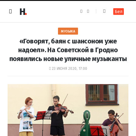
F
I
Бел
a
n
c
s
e
t
b
a
o
g
МУЗЫКА
o
r
k
a
«Говорят, баян с шансоном уже
m
надоел». На Советской в Гродно
появились новые уличные музыканты
23 ИЮНЯ 2020, 17:00