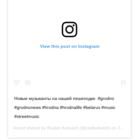
View this post on Instagram
Новые музыканты на нашей пешеходке. #grodno
#grodnonews #hrodna #hrodnalife #belarus #music
#streetmusic
A post shared by
Ruslan Kulevich
(@raslkulevich) on
Jun 15, 2020 at 9:04am PDT