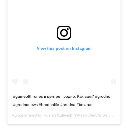
View this post on Instagram
#gameofthrones в центре Гродно. Как вам? #grodno
#grodnonews #hrodnalife #hrodna #belarus
A post shared by
Ruslan Kulevich
(@raslkulevich) on
Jun 20, 2020 at 8:57am PDT