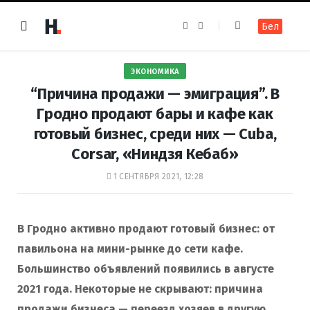
F
I
Бел
a
n
c
s
e
t
b
a
o
g
ЭКОНОМИКА
o
r
k
a
“Причина продажи — эмиграция”. В
m
Гродно продают бары и кафе как
готовый бизнес, среди них — Cuba,
Corsar, «Ниндзя Кебаб»
1 СЕНТЯБРЯ 2021, 12:28
В Гродно активно продают готовый бизнес: от
павильона на мини-рынке до сети кафе.
Большинство объявлений появились в августе
2021 года. Некоторые не скрывают: причина
продажи бизнеса — переезд хозяев в другую