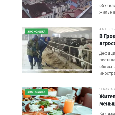
объявле
жилье в
3 АПРЕЛЯ 2
ЭКОНОМИКА
В Гро
агрос
Дефици
постепе
облисп
иностр
13 МАРТА 2
ЭКОНОМИКА
Жител
меньш
Как из