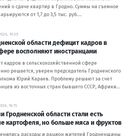
ний о сдаче квартир в Гродно. Суммы на съемное
арьируются от 1,7 до 3,5 тыс. руб.…
026, 10:30
дненской области дефицит кадров в
фере восполняют иностранцами
т кадров в сельскохозяйственной сфере
нно решается, уверен председатель Гродненского
олкома Юрий Караев. Проблему решают за счет
анцев из восточных стран бывшего СССР, Африки…
026, 16:15
и Гродненской области стали есть
е картофеля, но больше мяса и фруктов
менились расходы и рацион жителей Гродненщины