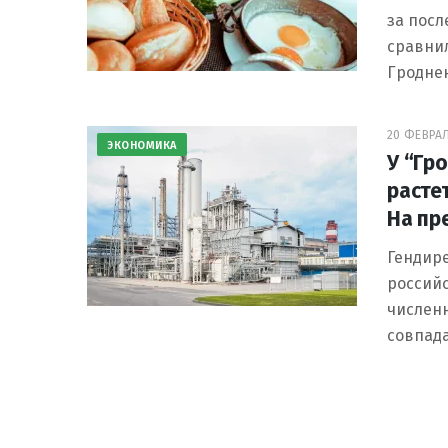
за посл
сравнил
Гроднен
20 ФЕВРАЛ
ЭКОНОМИКА
У “Гр
расте
На пр
Гендире
российс
численн
совпада