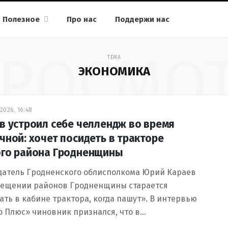
Полезное
Про нас
Поддержи нас
РОСМО
ТЕМА
ЭКОНОМИКА
2026, 16:48
в устроил себе челлендж во время
чной: хочет посидеть в тракторе
го района Гродненщины
датель Гродненского облисполкома Юрий Караев
сещении районов Гродненщины старается
ть в кабине трактора, когда пашут». В интервью
 Плюс» чиновник признался, что в…