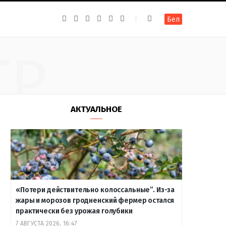
F
I
T
R
Y
В
Бел
a
n
e
S
o
к
c
s
l
S
u
о
e
t
e
T
н
b
a
g
u
т
ТР
o
g
r
b
а
o
r
a
e
к
k
a
m
т
m
е
АКТУАЛЬНОЕ
«Потери действительно колоссальные”. Из-за
жары и морозов гродненский фермер остался
практически без урожая голубики
7 АВГУСТА 2026, 16:47