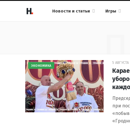
Новости и статьи
Игры
П
5 АВГУСТА 
ЭКОНОМИКА
Карае
уборо
каждо
Предсе
при по
«побыва
«Гродно