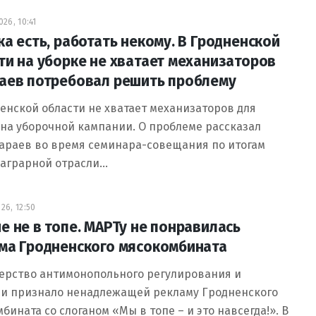
26, 10:41
ка есть, работать некому. В Гродненской
ти на уборке не хватает механизаторов
аев потребовал решить проблему
енской области не хватает механизаторов для
на уборочной кампании. О проблеме рассказал
араев во время семинара-совещания по итогам
 аграрной отрасли…
26, 12:50
е не в топе. МАРТу не понравилась
ма Гродненского мясокомбината
ерство антимонопольного регулирования и
ли признало ненадлежащей рекламу Гродненского
бината со слоганом «Мы в топе – и это навсегда!». В