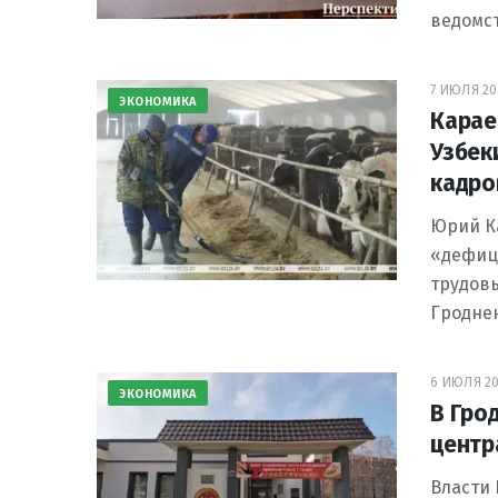
ведомст
7 ИЮЛЯ 202
ЭКОНОМИКА
Карае
Узбек
кадро
Юрий Ка
«дефици
трудовы
Гродне
6 ИЮЛЯ 202
ЭКОНОМИКА
В Гро
центр
Власти