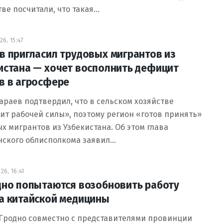
ве посчитали, что такая…
6, 15:47
в пригласил трудовых мигрантов из
истана — хочет восполнить дефицит
в в агросфере
раев подтвердил, что в сельском хозяйстве
т рабочей силы», поэтому регион «готов принять»
х мигрантов из Узбекистана. Об этом глава
нского облисполкома заявил…
6, 16:41
дно попытаются возобновить работу
а китайской медицины
 Гродно совместно с представителями провинции