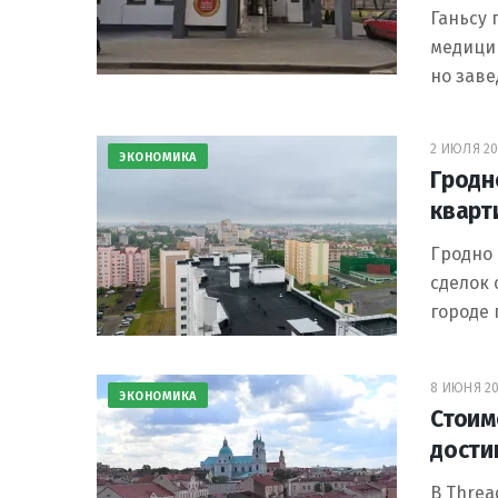
Ганьсу 
медицин
но зав
2 ИЮЛЯ 20
ЭКОНОМИКА
Гродн
кварт
Гродно 
сделок 
городе 
8 ИЮНЯ 20
ЭКОНОМИКА
Стоим
дости
В Threa