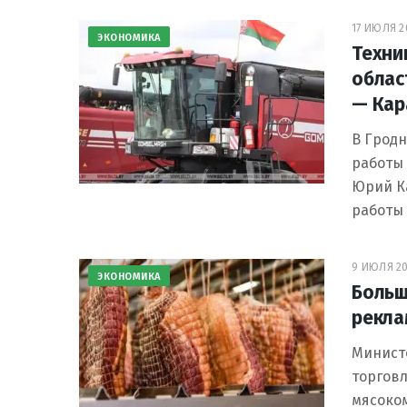
17 ИЮЛЯ 20
ЭКОНОМИКА
Техни
облас
— Кар
В Гродн
работы 
Юрий К
работы
9 ИЮЛЯ 20
ЭКОНОМИКА
Больш
рекла
Минист
торгов
мясоком