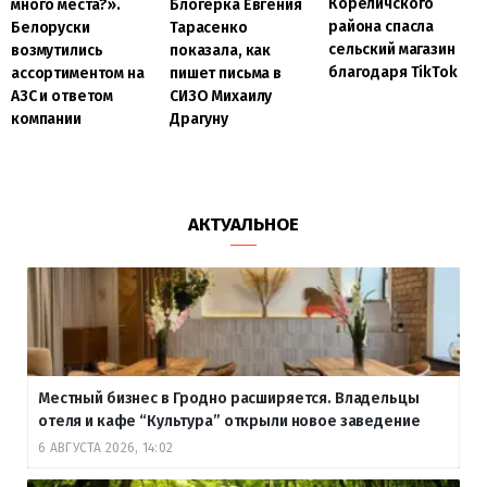
Кореличского
много места?».
Блогерка Евгения
района спасла
Белоруски
Тарасенко
сельский магазин
возмутились
показала, как
благодаря TikTok
ассортиментом на
пишет письма в
АЗС и ответом
СИЗО Михаилу
компании
Драгуну
АКТУАЛЬНОЕ
Местный бизнес в Гродно расширяется. Владельцы
отеля и кафе “Культура” открыли новое заведение
6 АВГУСТА 2026, 14:02