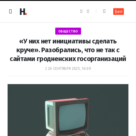
F
I
Бел
a
n
c
s
e
t
b
a
o
g
ОБЩЕСТВО
o
r
k
a
«У них нет инициативы сделать
m
круче». Разобрались, что не так с
сайтами гродненских госорганизаций
26 СЕНТЯБРЯ 2025, 16:09