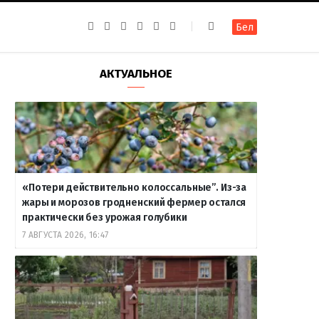
F
I
T
R
Y
В
Бел
a
n
e
S
o
к
c
s
l
S
u
о
e
t
e
T
н
b
a
g
u
т
АКТУАЛЬНОЕ
o
g
r
b
а
o
r
a
e
к
k
a
m
т
m
е
«Потери действительно колоссальные”. Из-за
жары и морозов гродненский фермер остался
практически без урожая голубики
7 АВГУСТА 2026, 16:47