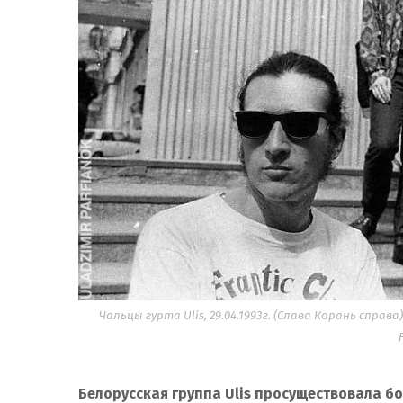
Чальцы гурта Ulis, 29.04.1993г. (Слава Корань спр
Белорусская группа Ulis просуществовала бо