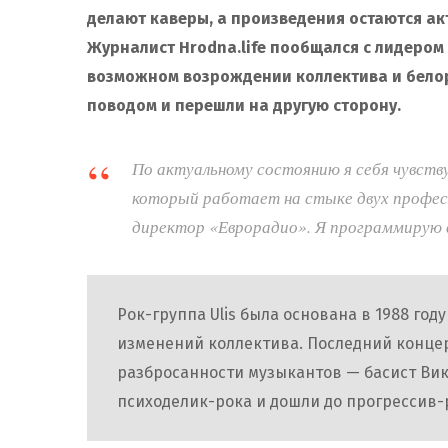
делают каверы, а произведения остаются ак
Журналист Hrodna.life пообщался с лидером
возможном возрождении коллектива и белор
поводом и перешли на другую сторону.
По актуальному состоянию я себя чувств
который работает на стыке двух профес
директор «Еврорадио». Я программирую 
Рок-группа Ulis была основана в 1988 год
изменений коллектива. Последний концерт
разбросанности музыкантов — басист Вик
психоделик-рока и дошли до прогрессив-