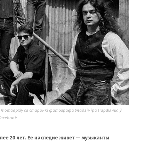
ава) Фотаархіў са старонкі фатографа Уладзіміра Парфянка ў
Facebook
лее 20 лет. Ее наследие живет — музыканты