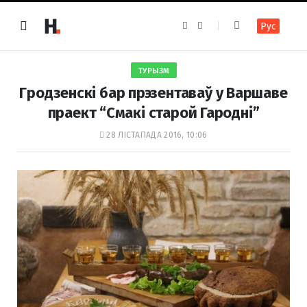
F
I
Рус
a
n
c
s
e
t
b
a
o
g
ТУРЫЗМ
o
r
k
a
Гродзенскі бар прэзентаваў у Варшаве
m
праект “Смакi старой Гароднi”
28 ЛІСТАПАДА 2016, 10:06