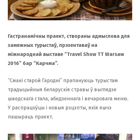
Гастранамічны праект, створаны адмыслова для
замежных турыстаў, прэзентаваў на
міжнароднай выставе “Travel Show TT Warsaw
2016” бар “Карчма”.
“Смакі старой Гародні” прапануюць турыстам
традыцыйныя беларускія стравы ў выглядзе
шведскага стала, абедзеннага і вечаровага меню.
У распрацоўцы і новыя рэцэпты, якія яшчэ
пашыраць праект.