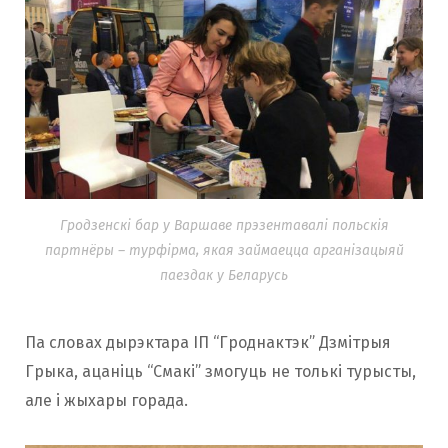
Гродзенскі бар у Варшаве прэзентавалі польскія
партнёры – турфірма, якая займаецца арганізацыяй
паездак у Беларусь
Па словах дырэктара ІП “Гроднактэк” Дзмітрыя
Грыка, ацаніць “Смакі” змогуць не толькі турысты,
але і жыхары горада.