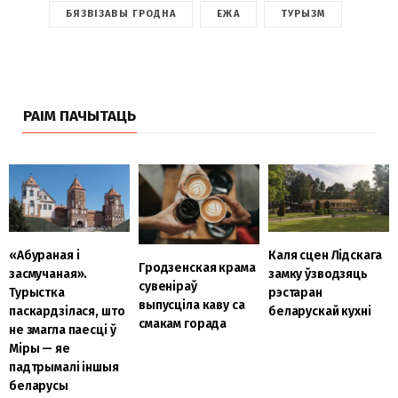
БЯЗВІЗАВЫ ГРОДНА
ЕЖА
ТУРЫЗМ
РАІМ ПАЧЫТАЦЬ
«Абураная і
Каля сцен Лідскага
Гродзенская крама
засмучаная».
замку ўзводзяць
сувеніраў
Турыстка
рэстаран
выпусціла каву са
паскардзілася, што
беларускай кухні
смакам горада
не змагла паесці ў
Міры — яе
падтрымалі іншыя
беларусы