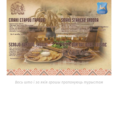
Вось што і за якія грошы прапануюць турыстам