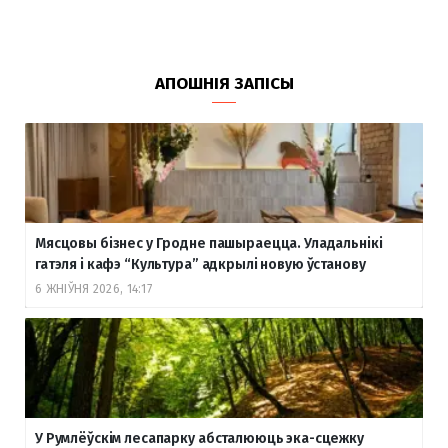
АПОШНІЯ ЗАПІСЫ
Мясцовы бізнес у Гродне пашыраецца. Уладальнікі
гатэля і кафэ “Культура” адкрылі новую ўстанову
6 ЖНІЎНЯ 2026, 14:17
У Румлёўскім лесапарку абсталююць эка-сцежку