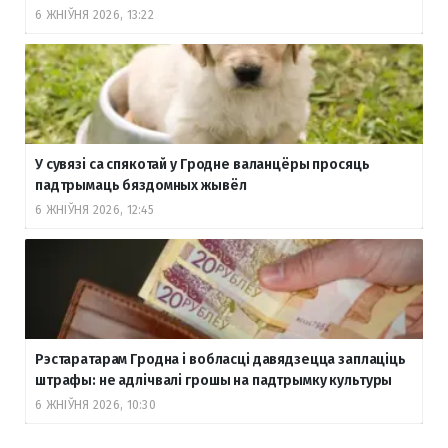
6 ЖНІЎНЯ 2026, 13:22
У сувязі са спякотай у Гродне валанцёры просяць
падтрымаць бяздомных жывёл
6 ЖНІЎНЯ 2026, 12:45
Рэстаратарам Гродна і вобласці давядзецца заплаціць
штрафы: не адлічвалі грошы на падтрымку культуры
6 ЖНІЎНЯ 2026, 10:30